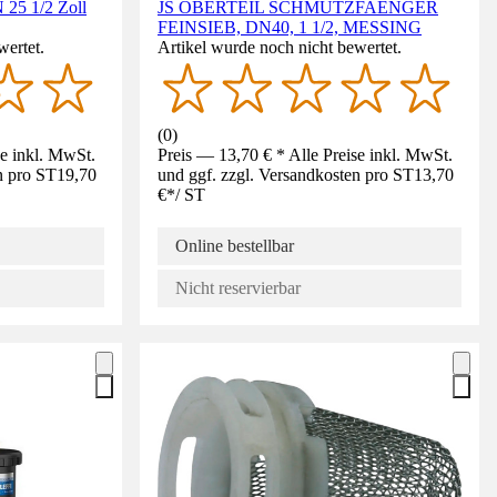
 25 1/2 Zoll
JS OBERTEIL SCHMUTZFAENGER
FEINSIEB, DN40, 1 1/2, MESSING
wertet.
Artikel wurde noch nicht bewertet.
(
0
)
se inkl. MwSt.
Preis — 13,70 € * Alle Preise inkl. MwSt.
n pro ST
19,70
und ggf. zzgl. Versandkosten pro ST
13,70
€
*
/
ST
Online bestellbar
Nicht reservierbar