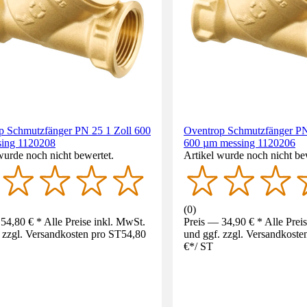
p Schmutzfänger PN 25 1 Zoll 600
Oventrop Schmutzfänger PN
ing 1120208
600 µm messing 1120206
wurde noch nicht bewertet.
Artikel wurde noch nicht be
(
0
)
54,80 € * Alle Preise inkl. MwSt.
Preis — 34,90 € * Alle Prei
 zzgl. Versandkosten pro ST
54,80
und ggf. zzgl. Versandkoste
€
*
/
ST