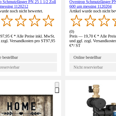
p Schmutzfänger PN 25 1 1/2 Zoll
Oventrop Schmutzfänger PN
messing 1120212
600 µm messing 1120204
wurde noch nicht bewertet.
Artikel wurde noch nicht be
(
0
)
97,95 € * Alle Preise inkl. MwSt.
Preis — 19,70 € * Alle Prei
 zzgl. Versandkosten pro ST
97,95
und ggf. zzgl. Versandkoste
€
*
/
ST
 bestellbar
Online bestellbar
reservierbar
Nicht reservierbar