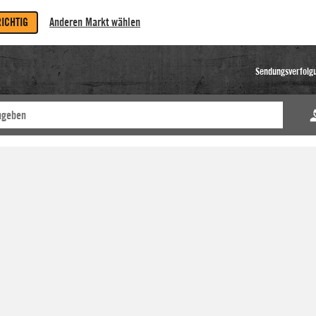
RICHTIG
Anderen Markt wählen
Sendungsverfolg