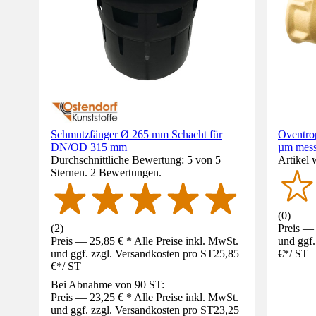
Schmutzfänger Ø 265 mm Schacht für
Oventro
DN/OD 315 mm
µm mess
Durchschnittliche Bewertung: 5 von 5
Artikel 
Sternen. 2 Bewertungen.
(
0
)
(
2
)
Preis — 
Preis — 25,85 € * Alle Preise inkl. MwSt.
und ggf.
und ggf. zzgl. Versandkosten pro ST
25,85
€
*
/
ST
€
*
/
ST
Bei Abnahme von 90 ST:
Preis — 23,25 € * Alle Preise inkl. MwSt.
und ggf. zzgl. Versandkosten pro ST
23,25