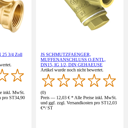
 25 3/4 Zoll
JS SCHMUTZFAENGER,
MUFFENANSCHLUSS O.ENTL,
wertet.
DN15, IG 1/2, DIN GEHAEUSE
Artikel wurde noch nicht bewertet.
se inkl. MwSt.
(
0
)
n pro ST
34,90
Preis — 12,03 € * Alle Preise inkl. MwSt.
und ggf. zzgl. Versandkosten pro ST
12,03
€
*
/
ST