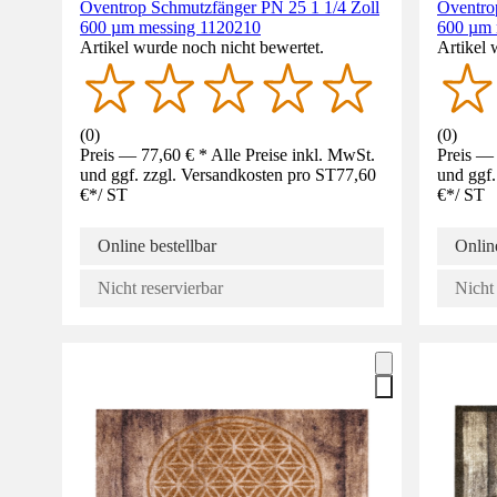
Oventrop Schmutzfänger PN 25 1 1/4 Zoll
Oventro
600 µm messing 1120210
600 µm 
Artikel wurde noch nicht bewertet.
Artikel 
(
0
)
(
0
)
Preis — 77,60 € * Alle Preise inkl. MwSt.
Preis — 
und ggf. zzgl. Versandkosten pro ST
77,60
und ggf.
€
*
/
ST
€
*
/
ST
Online bestellbar
Online
Nicht reservierbar
Nicht 