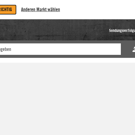
RICHTIG
Anderen Markt wählen
Sendungsverfolg