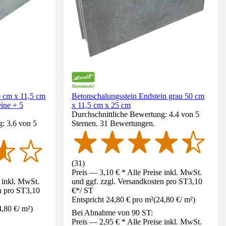
0 cm x 11,5 cm
Betonschalungsstein Endstein grau 50 cm
eine + 5
x 11,5 cm x 25 cm
Durchschnittliche Bewertung: 4.4 von 5
: 3.6 von 5
Sternen. 31 Bewertungen.
(
31
)
Preis — 3,10 € * Alle Preise inkl. MwSt.
e inkl. MwSt.
und ggf. zzgl. Versandkosten pro ST
3,10
n pro ST
3,10
€
*
/
ST
Entspricht 24,80 € pro m²
(
24,80 €
/
m²
)
4,80 €
/
m²
)
Bei Abnahme von 90 ST:
Preis — 2,95 € * Alle Preise inkl. MwSt.