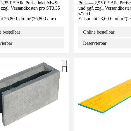
3,35 € * Alle Preise inkl. MwSt.
Preis — 2,95 € * Alle Preis
 zzgl. Versandkosten pro ST
3,35
und ggf. zzgl. Versandkoste
€
*
/
ST
ht 26,80 € pro m²
(
26,80 €
/
m²
)
Entspricht 23,60 € pro m²
(
2
 bestellbar
Online bestellbar
vierbar
Reservierbar