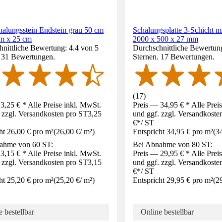
alungsstein Endstein grau 50 cm
Schalungsplatte 3-Schicht m
cm x 25 cm
2000 x 500 x 27 mm
nittliche Bewertung: 4.4 von 5
Durchschnittliche Bewertung
. 31 Bewertungen.
Sternen. 17 Bewertungen.
(
17
)
3,25 € * Alle Preise inkl. MwSt.
Preis — 34,95 € * Alle Prei
 zzgl. Versandkosten pro ST
3,25
und ggf. zzgl. Versandkoste
€
*
/
ST
ht 26,00 € pro m²
(
26,00 €
/
m²
)
Entspricht 34,95 € pro m²
(
3
ahme von 60 ST:
Bei Abnahme von 80 ST:
3,15 € * Alle Preise inkl. MwSt.
Preis — 29,95 € * Alle Prei
 zzgl. Versandkosten pro ST
3,15
und ggf. zzgl. Versandkoste
€
*
/
ST
ht 25,20 € pro m²
(
25,20 €
/
m²
)
Entspricht 29,95 € pro m²
(
2
 bestellbar
Online bestellbar