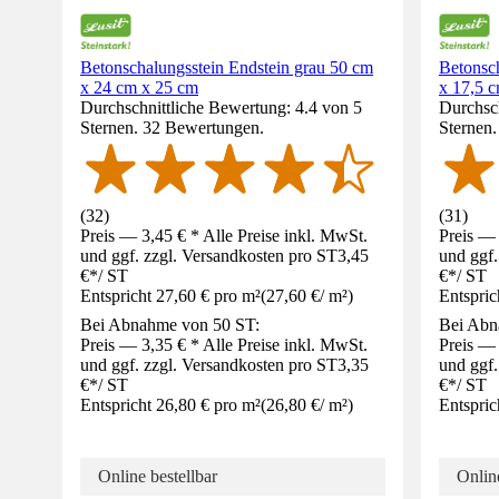
Betonschalungsstein Endstein grau 50 cm
Betonsch
x 24 cm x 25 cm
x 17,5 
Durchschnittliche Bewertung: 4.4 von 5
Durchsch
Sternen. 32 Bewertungen.
Sternen
(
32
)
(
31
)
Preis — 3,45 € * Alle Preise inkl. MwSt.
Preis — 
und ggf. zzgl. Versandkosten pro ST
3,45
und ggf.
€
*
/
ST
€
*
/
ST
Entspricht 27,60 € pro m²
(
27,60 €
/
m²
)
Entspric
Bei Abnahme von 50 ST:
Bei Abn
Preis — 3,35 € * Alle Preise inkl. MwSt.
Preis — 
und ggf. zzgl. Versandkosten pro ST
3,35
und ggf.
€
*
/
ST
€
*
/
ST
Entspricht 26,80 € pro m²
(
26,80 €
/
m²
)
Entspric
Online bestellbar
Online