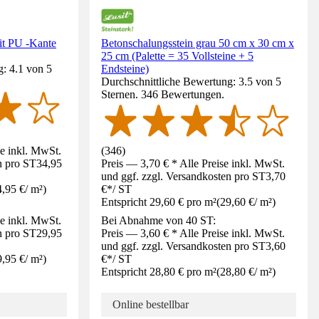
it PU -Kante
Betonschalungsstein grau 50 cm x 30 cm x
25 cm (Palette = 35 Vollsteine + 5
: 4.1 von 5
Endsteine)
Durchschnittliche Bewertung: 3.5 von 5
Sternen. 346 Bewertungen.
se inkl. MwSt.
(
346
)
n pro ST
34,95
Preis — 3,70 € * Alle Preise inkl. MwSt.
und ggf. zzgl. Versandkosten pro ST
3,70
4,95 €
/
m²
)
€
*
/
ST
Entspricht 29,60 € pro m²
(
29,60 €
/
m²
)
se inkl. MwSt.
Bei Abnahme von 40 ST:
n pro ST
29,95
Preis — 3,60 € * Alle Preise inkl. MwSt.
und ggf. zzgl. Versandkosten pro ST
3,60
9,95 €
/
m²
)
€
*
/
ST
Entspricht 28,80 € pro m²
(
28,80 €
/
m²
)
Online bestellbar