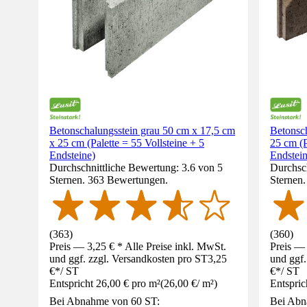
Betonschalungsstein grau 50 cm x 17,5 cm
Betonsc
x 25 cm (Palette = 55 Vollsteine + 5
25 cm (P
Endsteine)
Endstein
Durchschnittliche Bewertung: 3.6 von 5
Durchsch
Sternen. 363 Bewertungen.
Sternen
(
363
)
(
360
)
Preis — 3,25 € * Alle Preise inkl. MwSt.
Preis — 
und ggf. zzgl. Versandkosten pro ST
3,25
und ggf.
€
*
/
ST
€
*
/
ST
Entspricht 26,00 € pro m²
(
26,00 €
/
m²
)
Entspric
Bei Abnahme von 60 ST:
Bei Abn