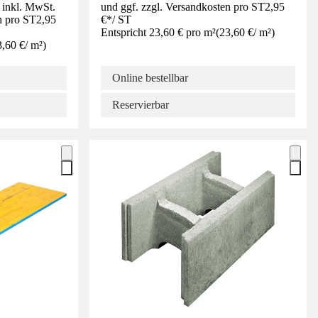
e inkl. MwSt.
und ggf. zzgl. Versandkosten pro ST
2,95
n pro ST
2,95
€
*
/
ST
Entspricht 23,60 € pro m²
(
23,60 €
/
m²
)
3,60 €
/
m²
)
Online bestellbar
Reservierbar