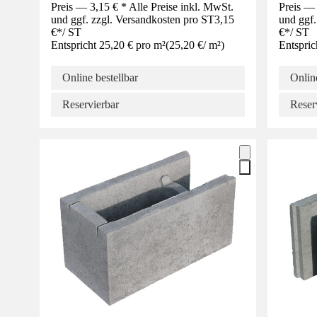
Preis — 3,15 € * Alle Preise inkl. MwSt.
Preis — 
und ggf. zzgl. Versandkosten pro ST
3,15
und ggf.
€
*
/
ST
€
*
/
ST
Entspricht 25,20 € pro m²
(
25,20 €
/
m²
)
Entspric
Online bestellbar
Online
Reservierbar
Reser