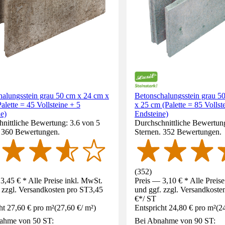
halungsstein grau 50 cm x 24 cm x
Betonschalungsstein grau 5
alette = 45 Vollsteine + 5
x 25 cm (Palette = 85 Vollst
e)
Endsteine)
nittliche Bewertung: 3.6 von 5
Durchschnittliche Bewertung
. 360 Bewertungen.
Sternen. 352 Bewertungen.
(
352
)
3,45 € * Alle Preise inkl. MwSt.
Preis — 3,10 € * Alle Preis
 zzgl. Versandkosten pro ST
3,45
und ggf. zzgl. Versandkoste
€
*
/
ST
ht 27,60 € pro m²
(
27,60 €
/
m²
)
Entspricht 24,80 € pro m²
(
2
ahme von 50 ST:
Bei Abnahme von 90 ST: