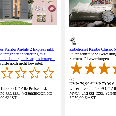
s Karibu Andale 2 Express inkl.
Zubehörset Karibu Classic 6-
 integrierter Steuerung mit
Durchschnittliche Bewertung
 und Isolierglas Klarglas terragrau
Sternen. 7 Bewertungen.
wurde noch nicht bewertet.
(
7
)
UVP: 79,99 €
UVP
79,99 €
1990,00 € * Alle Preise inkl.
Unser Preis — 59,99 € * Alle
d ggf. zzgl. Versandkosten pro
MwSt. und ggf. zzgl. Versa
,00 €
*
/
ST
ST
59,99 €
*
/
ST