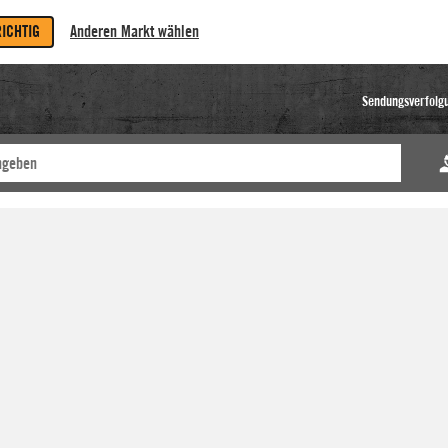
RICHTIG
Anderen Markt wählen
Sendungsverfolg