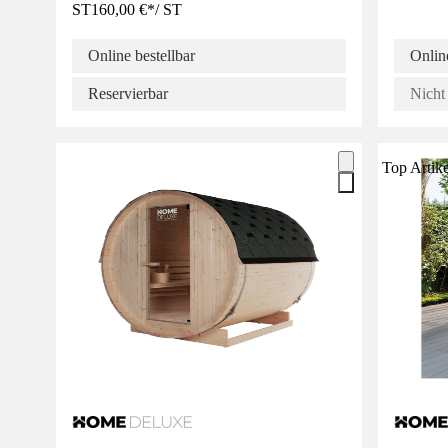
ST
160,00 €
*
/
ST
Online bestellbar
Online
Reservierbar
Nicht 
Top Artike