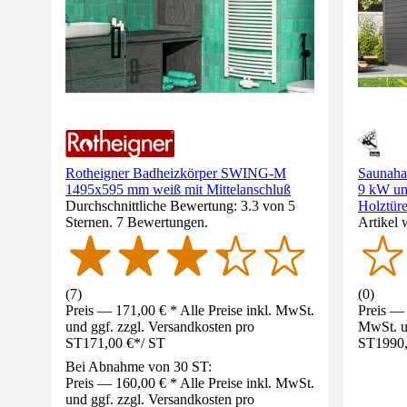
Rotheigner Badheizkörper SWING-M
Saunahau
1495x595 mm weiß mit Mittelanschluß
9 kW und
Durchschnittliche Bewertung: 3.3 von 5
Holztüre
Sternen. 7 Bewertungen.
Artikel 
(
7
)
(
0
)
Preis — 171,00 € * Alle Preise inkl. MwSt.
Preis — 
und ggf. zzgl. Versandkosten pro
MwSt. un
ST
171,00 €
*
/
ST
ST
1990
Bei Abnahme von 30 ST:
Preis — 160,00 € * Alle Preise inkl. MwSt.
und ggf. zzgl. Versandkosten pro