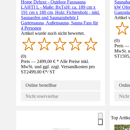
Home Deluxe - Outdoor Fasssauna
Saunaha
LAHTI L - Maße: BxTxH: ca. 189 cm x
kW Ofen 
191 cm x 180 cm, Holz: Fichtenholz - inkl.
Ganzglas
Saunaofen und Saunazubehör I
Artikel 
Gartensauna, Außensauna, Sauna Fass für
4 Personen
Artikel wurde noch nicht bewertet.
(
0
)
Preis — 
MwSt. un
(
0
)
ST
1595
Preis — 2499,00 € * Alle Preise inkl.
MwSt. und ggf. zzgl. Versandkosten pro
ST
2499,00 €
*
/
ST
Online bestellbar
Online
Nicht reservierbar
Nicht 
Top Artike