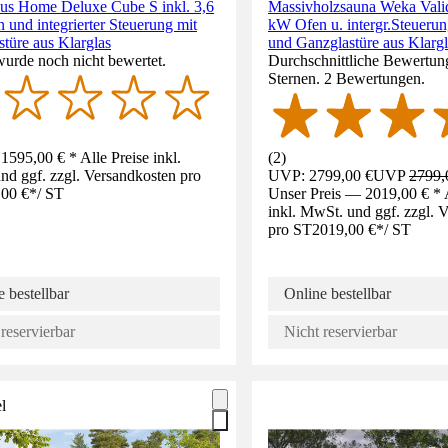
us Home Deluxe Cube S inkl. 3,6
Massivholzsauna Weka Valid
und integrierter Steuerung mit
kW Ofen u. intergr.Steuerun
türe aus Klarglas
und Ganzglastüre aus Klargl
wurde noch nicht bewertet.
Durchschnittliche Bewertun
Sternen. 2 Bewertungen.
1595,00 € * Alle Preise inkl.
(
2
)
d ggf. zzgl. Versandkosten pro
UVP: 2799,00 €
UVP
2799,
,00 €
*
/
ST
Unser Preis — 2019,00 € * A
inkl. MwSt. und ggf. zzgl. 
pro ST
2019,00 €
*
/
ST
 bestellbar
Online bestellbar
reservierbar
Nicht reservierbar
l