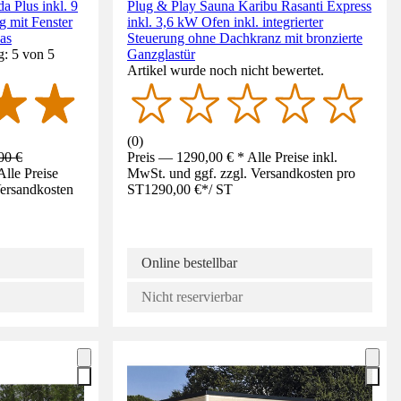
a Plus inkl. 9
Plug & Play Sauna Karibu Rasanti Express
g mit Fenster
inkl. 3,6 kW Ofen inkl. integrierter
as
Steuerung ohne Dachkranz mit bronzierte
g: 5 von 5
Ganzglastür
Artikel wurde noch nicht bewertet.
(
0
)
00 €
Preis — 1290,00 € * Alle Preise inkl.
lle Preise
MwSt. und ggf. zzgl. Versandkosten pro
Versandkosten
ST
1290,00 €
*
/
ST
Online bestellbar
Nicht reservierbar