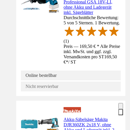
Professional GSA 18V-LI,
ohne Akku und Ladegerät
inkl. Sägeblätter
Durchschnittliche Bewertung:
5 von 5 Sternen. 1 Bewertung.
(
1
)
Preis — 169,50 € * Alle Preise
inkl. MwSt. und ggf. zzgl.
Versandkosten pro ST
169,50
€
*
/
ST
Online bestellbar
Nicht reservierbar
Akku-Säbelsäge Makita
DJR360ZK 2x18 V, ohne
Akku und Ladegerät inkl. 2