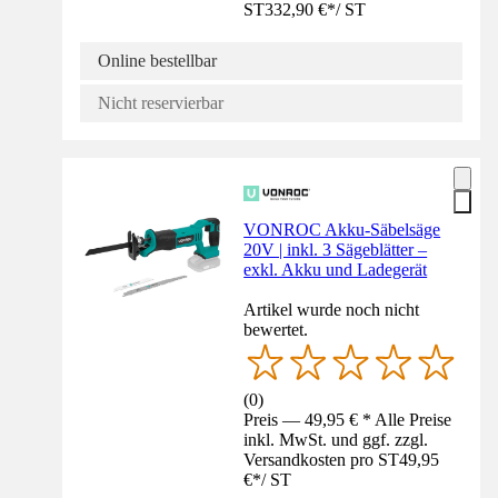
ST
332,90 €
*
/
ST
Online bestellbar
Nicht reservierbar
VONROC Akku-Säbelsäge
20V | inkl. 3 Sägeblätter –
exkl. Akku und Ladegerät
Artikel wurde noch nicht
bewertet.
(
0
)
Preis — 49,95 € * Alle Preise
inkl. MwSt. und ggf. zzgl.
Versandkosten pro ST
49,95
€
*
/
ST