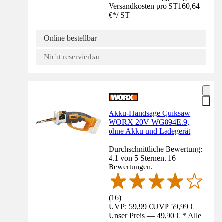
Versandkosten pro ST
160,64
€
*
/
ST
Online bestellbar
Nicht reservierbar
Akku-Handsäge Quiksaw
WORX 20V WG894E.9,
ohne Akku und Ladegerät
Durchschnittliche Bewertung:
4.1 von 5 Sternen. 16
Bewertungen.
(
16
)
UVP: 59,99 €
UVP
59,99 €
Unser Preis — 49,90 € * Alle