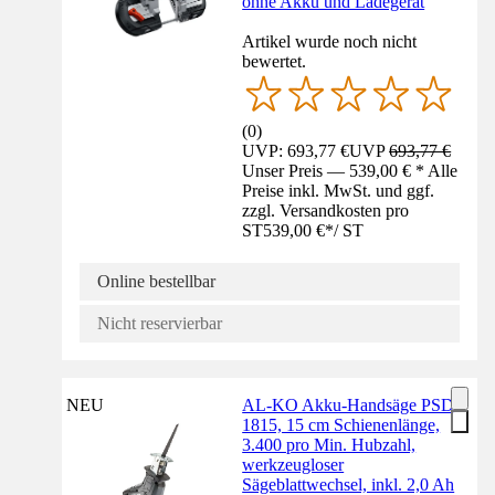
ohne Akku und Ladegerät
Artikel wurde noch nicht
bewertet.
(
0
)
UVP: 693,77 €
UVP
693,77 €
Unser Preis — 539,00 € * Alle
Preise inkl. MwSt. und ggf.
zzgl. Versandkosten pro
ST
539,00 €
*
/
ST
Online bestellbar
Nicht reservierbar
NEU
AL-KO Akku-Handsäge PSD
1815, 15 cm Schienenlänge,
3.400 pro Min. Hubzahl,
werkzeugloser
Sägeblattwechsel, inkl. 2,0 Ah