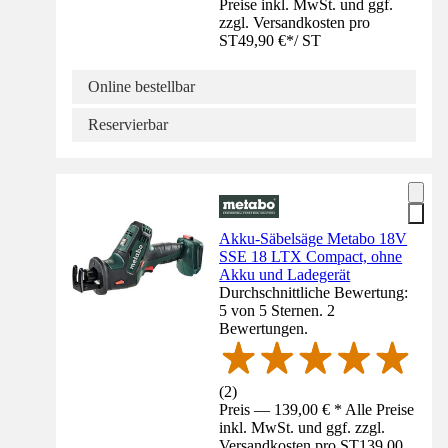
Preise inkl. MwSt. und ggf.
zzgl. Versandkosten pro
ST
49,90 €
*
/
ST
Online bestellbar
Reservierbar
Akku-Säbelsäge Metabo 18V
SSE 18 LTX Compact, ohne
Akku und Ladegerät
Durchschnittliche Bewertung:
5 von 5 Sternen. 2
Bewertungen.
(
2
)
Preis — 139,00 € * Alle Preise
inkl. MwSt. und ggf. zzgl.
Versandkosten pro ST
139,00