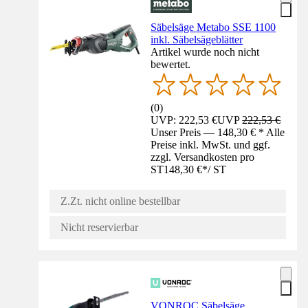
Säbelsäge Metabo SSE 1100
inkl. Säbelsägeblätter
Artikel wurde noch nicht
bewertet.
(
0
)
UVP: 222,53 €
UVP
222,53 €
Unser Preis — 148,30 € * Alle
Preise inkl. MwSt. und ggf.
zzgl. Versandkosten pro
ST
148,30 €
*
/
ST
Z.Zt. nicht online bestellbar
Nicht reservierbar
VONROC Säbelsäge