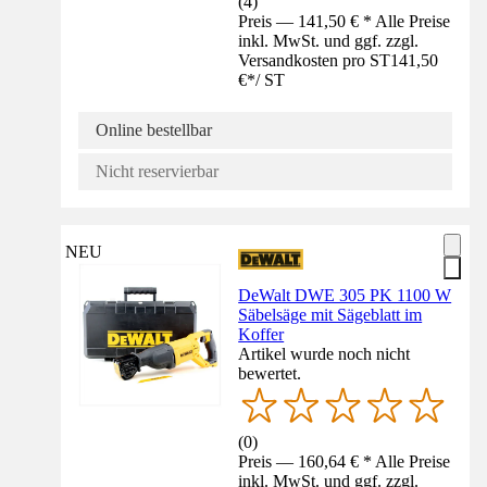
(
4
)
Preis — 141,50 € * Alle Preise
inkl. MwSt. und ggf. zzgl.
Versandkosten pro ST
141,50
€
*
/
ST
Online bestellbar
Nicht reservierbar
NEU
DeWalt DWE 305 PK 1100 W
Säbelsäge mit Sägeblatt im
Koffer
Artikel wurde noch nicht
bewertet.
(
0
)
Preis — 160,64 € * Alle Preise
inkl. MwSt. und ggf. zzgl.