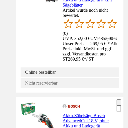
Sägeblätter
Artikel wurde noch nicht
bewertet.
(
0
)
UVP: 352,00 €
UVP
352,00 €
Unser Preis — 269,95 € * Alle
Preise inkl. MwSt. und ggf.
zzgl. Versandkosten pro
ST
269,95 €
*
/
ST
Online bestellbar
Nicht reservierbar
Akku-Säbelsäge Bosch
AdvancedCut 18 V, ohne
Akku und Ladegerät