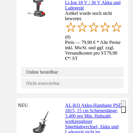
Li-Ion 18 V / 36 V Akku und
Ladegerät
Artikel wurde noch nicht
bewertet.
(
0
)
Preis — 79,90 € * Alle Preise
inkl. MwSt. und ggf. zzgl.
Versandkosten pro ST
79,90
€
*
/
ST
Online bestellbar
Nicht reservierbar
NEU
AL-KO Akku-Handsäge PSD
1815, 15 cm Schienenlänge,
3.400 pro Min. Hubzahl,
werkzeugloser
Sägeblattwechsel, Akku und
Ladegerät nicht im