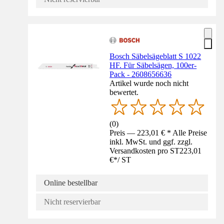
Bosch Säbelsägeblatt S 1022
HF. Für Säbelsägen, 100er-
Pack - 2608656636
Artikel wurde noch nicht
bewertet.
(
0
)
Preis — 223,01 € * Alle Preise
inkl. MwSt. und ggf. zzgl.
Versandkosten pro ST
223,01
€
*
/
ST
Online bestellbar
Nicht reservierbar