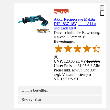
Akku-Reciprosäge Makita
DJR183Z 18V, ohne Akku
und Ladegerät
Durchschnittliche Bewertung:
4.4 von 5 Sternen. 8
Bewertungen.
(
8
)
UVP: 120,00 €
UVP
120,00 €
Unser Preis — 81,95 € * Alle
Preise inkl. MwSt. und ggf.
zzgl. Versandkosten pro
ST
81,95 €
*
/
ST
Online bestellbar
Reservierbar