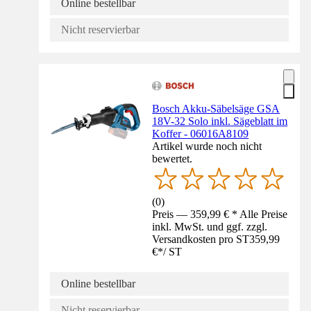
Online bestellbar
Nicht reservierbar
Bosch Akku-Säbelsäge GSA
18V-32 Solo inkl. Sägeblatt im
Koffer - 06016A8109
Artikel wurde noch nicht
bewertet.
(
0
)
Preis — 359,99 € * Alle Preise
inkl. MwSt. und ggf. zzgl.
Versandkosten pro ST
359,99
€
*
/
ST
Online bestellbar
Nicht reservierbar