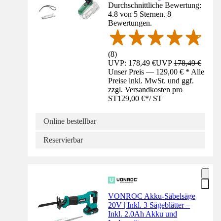
Durchschnittliche Bewertung:
4.8 von 5 Sternen. 8
Bewertungen.
(
8
)
UVP: 178,49 €
UVP
178,49 €
Unser Preis — 129,00 € * Alle
Preise inkl. MwSt. und ggf.
zzgl. Versandkosten pro
ST
129,00 €
*
/
ST
Online bestellbar
Reservierbar
VONROC Akku-Säbelsäge
20V | Inkl. 3 Sägeblätter –
Inkl. 2.0Ah Akku und