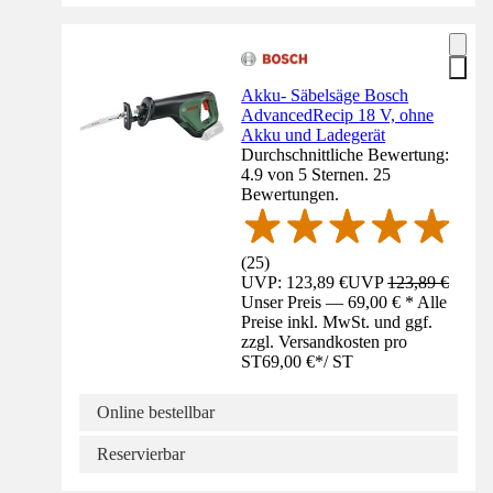
Akku- Säbelsäge Bosch
AdvancedRecip 18 V, ohne
Akku und Ladegerät
Durchschnittliche Bewertung:
4.9 von 5 Sternen. 25
Bewertungen.
(
25
)
UVP: 123,89 €
UVP
123,89 €
Unser Preis — 69,00 € * Alle
Preise inkl. MwSt. und ggf.
zzgl. Versandkosten pro
ST
69,00 €
*
/
ST
Online bestellbar
Reservierbar