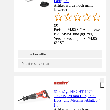
Ladegerät
Artikel wurde noch nicht
bewertet.
(
0
)
Preis — 74,95 € * Alle Preise
inkl. MwSt. und ggf. zzgl.
Versandkosten pro ST
74,95
€
*
/
ST
Online bestellbar
Nicht reservierbar
Säbelsäge HECHT 1575–
1050 W, 28 mm Hub, inkl.
Holz- und Metallsägeblatt, 3,4
kg
Artikel wurde noch nicht