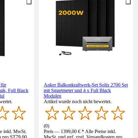
für
Anker Balkonkraftwerk-Set Solix 2700 Set
ik, Full Black
mit Smartmeter und 4 x Full Black
dul
Modulen
wertet.
Artikel wurde noch nicht bewertet.
(
0
)
se inkl. MwSt.
Preis — 1399,00 € * Alle Preise inkl.
n pro ST
79,00
MwSt. und ggf. zzgl. Versandkosten pro