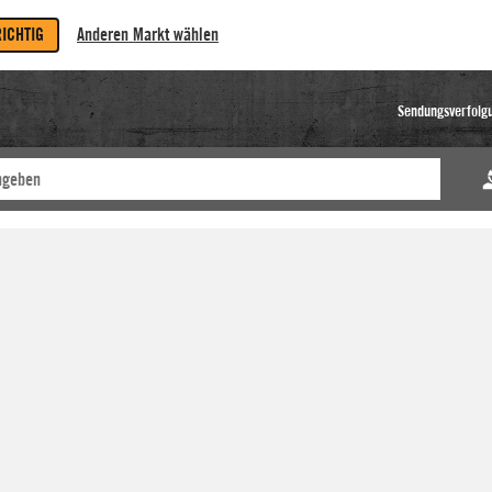
RICHTIG
Anderen Markt wählen
Sendungsverfolg