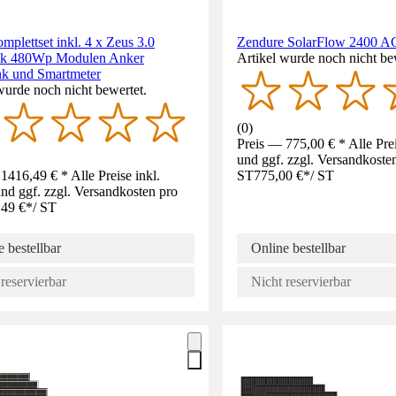
mplettset inkl. 4 x Zeus 3.0
Zendure SolarFlow 2400 A
ck 480Wp Modulen Anker
Artikel wurde noch nicht be
nk und Smartmeter
wurde noch nicht bewertet.
(
0
)
Preis — 775,00 € * Alle Pre
und ggf. zzgl. Versandkoste
1416,49 € * Alle Preise inkl.
ST
775,00 €
*
/
ST
d ggf. zzgl. Versandkosten pro
,49 €
*
/
ST
 bestellbar
Online bestellbar
reservierbar
Nicht reservierbar