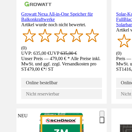
Growatt Nexa All-in-One Speicher für
Solar-Ko
Balkonkraftwerke
FullBla
Artikel wurde noch nicht bewertet.
Solarba
Artikel 
(
0
)
UVP: 635,00 €
UVP
635,00 €
(
0
)
Unser Preis — 479,00 € * Alle Preise inkl.
Preis — 
MwSt. und ggf. zzgl. Versandkosten pro
MwSt. un
ST
479,00 €
*
/
ST
ST
1416
Online bestellbar
Online
Nicht reservierbar
Nicht 
NEU