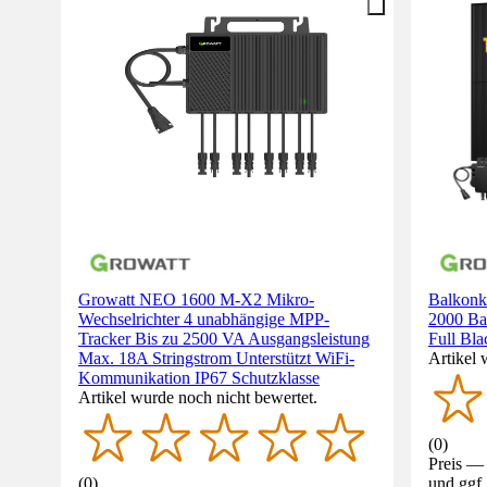
Growatt NEO 1600 M-X2 Mikro-
Balkonk
Wechselrichter 4 unabhängige MPP-
2000 Bat
Tracker Bis zu 2500 VA Ausgangsleistung
Full Bla
Max. 18A Stringstrom Unterstützt WiFi-
Artikel 
Kommunikation IP67 Schutzklasse
Artikel wurde noch nicht bewertet.
(
0
)
Preis — 
(
0
)
und ggf.