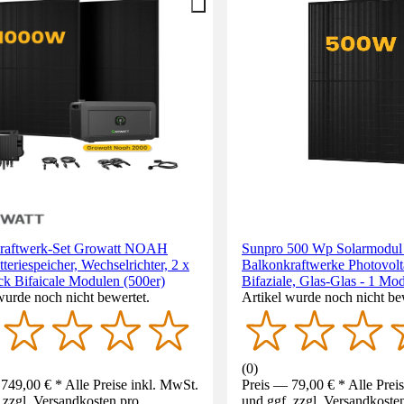
raftwerk-Set Growatt NOAH
Sunpro 500 Wp Solarmodul 
teriespeicher, Wechselrichter, 2 x
Balkonkraftwerke Photovolta
ck Bifaicale Modulen (500er)
Bifaziale, Glas-Glas - 1 Mo
wurde noch nicht bewertet.
Artikel wurde noch nicht be
(
0
)
749,00 € * Alle Preise inkl. MwSt.
Preis — 79,00 € * Alle Prei
 zzgl. Versandkosten pro
und ggf. zzgl. Versandkoste