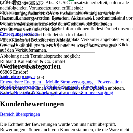
01.01.2023 gemäß § 12 Abs. 3 UStG umsatzsteuerbefreit, sofern alle
4262444682136
nachfolgenden Voraussetzungen erfüllt sind:
Elektrogeräte, Batterien, Akkus und Leuchtmittel dürfen nicht im
• Der Kaufgegenstand bzw. die Installationsleistung ist für eine
Hausmüll entsorgt werden. Batterien, Akkus und Leuchtmittel sind vor
Photovoltaikanlage bestimmt, die sich auf oder in der Nähe eines zu
der Entsorgung aus dem Gerät zu entnehmen, sofern dies
Wohnzwecken genutzten oder dem Gemeinwohl dienenden
zerstörungsfrei möglich ist. Mehr Informationen findest Du bei unseren
öffentlichen Gebäudes befindet.
Entsorgungsservices
.
• Der Anlagenstandort befindet sich im Inland.
Wenn dieser Artikel von einem Marktplatz-Verkäufer angeboten wird,
• Der Käufer ist Betreiber der Anlage.
findest Du die Hinweise zur Rücknahme von Altgeräten durch Klick
Geschäftskunden (19 % MwSt) bitten wir, separat anzufragen.
auf den Verkäufernamen.
________________________________________
Abholung nach Terminabsprache möglich:
Ruhland-Kallenborn & Co. GmbH
Weitere Kategorien
Unten am Mühlenweg 1
66806 Ensdorf
Liste überspringen
Tel.: 06831 / 955 – 603
Erneuerbare Energien
Mobile Stromversorgung
Powerstation
________________________________________
Mobile Powerstation
Mobile Solarpanel
Powerbank
Gerne können wir Ihnen weitere Varianten und Optionen anbieten.
Kabel, Netzteile & Zubehör für die mobile Stromversorgung
ruhland-marktplatz-ensdorf@hornbach.com
Kundenbewertungen
Bereich überspringen
Die Echtheit der Bewertungen wurde von uns nicht überprüft.
Bewertungen können auch von Kunden stammen, die die Ware nicht