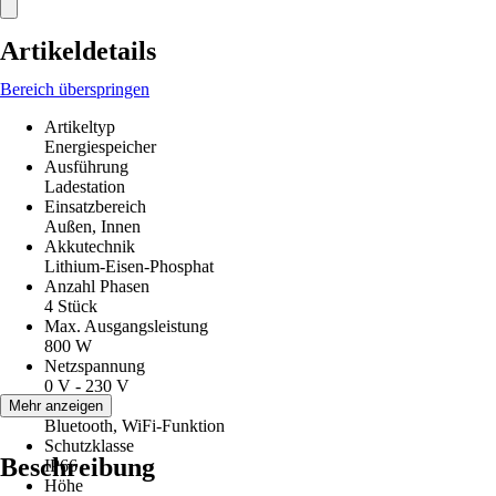
Artikeldetails
Bereich überspringen
Artikeltyp
Energiespeicher
Ausführung
Ladestation
Einsatzbereich
Außen, Innen
Akkutechnik
Lithium-Eisen-Phosphat
Anzahl Phasen
4 Stück
Max. Ausgangsleistung
800 W
Netzspannung
0 V - 230 V
Funktion
Mehr anzeigen
Bluetooth, WiFi-Funktion
Schutzklasse
Beschreibung
IP66
Höhe