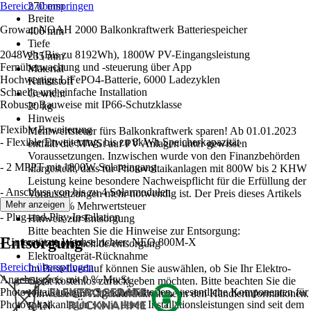
Bereich überspringen
270 mm
Breite
Growatt NOAH 2000 Balkonkraftwerk Batteriespeicher
406 mm
Tiefe
2048Wh (Bis zu 8192Wh), 1800W PV-Eingangsleistung
235 mm
Fernüberwachung und -steuerung über App
Material
Hochwertige LiFePO4-Batterie, 6000 Ladezyklen
Kunststoff
Schnelle und einfache Installation
Gewicht
Robuste Bauweise mit IP66-Schutzklasse
20 kg
Hinweis
Flexible Erweiterung
Mehrwertsteuer fürs Balkonkraftwerk sparen! Ab 01.01.2023
- Flexible Erweiterung, bis zu 8kWh Speicherkapazität
entfällt die MWSt auf PV Anlagen unter gewissen
Voraussetzungen. Inzwischen wurde von den Finanzbehörden
- 2 MPPT mit 1800W Solareingang
klargestellt, dass für Photovoltaikanlagen mit 800W bis 2 KHW
Leistung keine besondere Nachweispflicht für die Erfüllung der
- Anschluss von bis zu 4 Solarmodulen
Voraussetzungen mehr notwendig ist. Der Preis dieses Artikels
Mehr anzeigen
enthält 0% Mehrwertsteuer
- Plug-and-Play-Installation
Hinweis zur Entsorgung
Bitte beachten Sie die Hinweise zur Entsorgung:
Entsorgung
- Unterstützte Wechselrichter: NEO 800M-X
www.hornbach.de/entsorgung
Elektroaltgerät-Rücknahme
Bereich überspringen
Im Bestellverlauf können Sie auswählen, ob Sie Ihr Elektro-
Angebotspreis mit 0 % MwSt
Gerät kostenlos zurückgeben möchten. Bitte beachten Sie die
Photovoltaikanlagen, Speicherbatterien, wesentliche Komponenten für
Hinweise zur Altgeräterücknahme in den Händlerinformationen.
Photovoltaikanlagen sowie deren Installationsleistungen sind seit dem
EAN