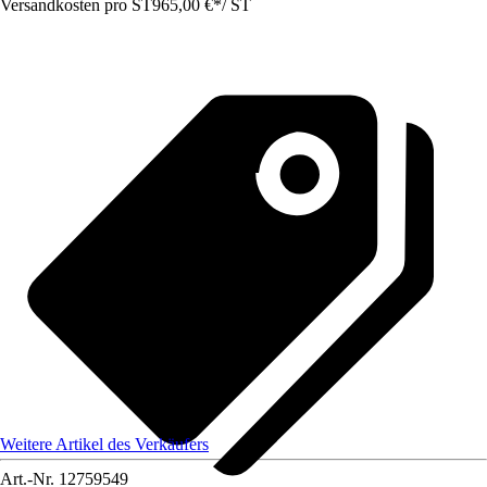
Versandkosten pro ST
965,00 €
*
/
ST
Weitere Artikel des Verkäufers
Art.-Nr.
12759549