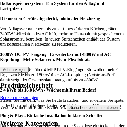
Balkonspeichersystem - Ein System für den Alltag und
Lastspitzen
Die meisten Geräte abgedeckt, minimaler Netzbezug
Von Alltagsverbrauchern bis zu leistungsstärkeren Küchengeräten:
2400W bidirektionales AC hilft, mehr im Haushalt mit gespeichertem
Solarstrom zu betreiben. In teuren Spitzenzeiten entlädt das System,
um kostspieligen Netzbezug zu reduzieren.
3000W DC-PV-Eingang | Erweiterbar auf 4800W mit AC-
Kopplung - Mehr Solar rein. Mehr Flexibilität.
Bis zu 3000W DC über 4 MPPT-PV-Eingänge. Sie wollen mehr?
Mehr anzeigen
Ergänzen Sie bis zu 1800W über AC-Kopplung (Notstrom-Port) –
damit steigt der Gesamtsolareingang auf bis zu 4800W.
Produktsicherheit
2,4 kWh bis 16,8 kWh - Wächst mit Ihrem Bedarf
Bereich überspringen
Starten Sie mit dem, was Sie heute brauchen, und erweitern Sie später
– ideal für künftig höhere Lasten wie EV-Laden und Wärmepumpen.
Verantwortlich für Produktsicherheit:
.
Siehe Herstellerinformationen
Plug & Play - Einfache Installation in klaren Schritten
Weitere Kategorien
Batterien stapeln. PV anschließen. In die Steckdose einstecken. In der