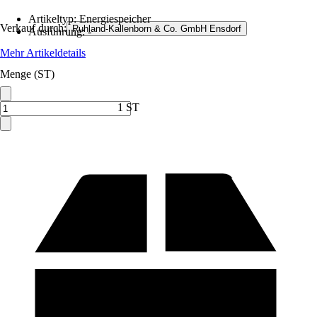
Artikeltyp
:
Energiespeicher
Verkauf durch:
Ruhland-Kallenborn & Co. GmbH Ensdorf
Ausführung
:
-
Mehr Artikeldetails
Menge (ST)
1 ST