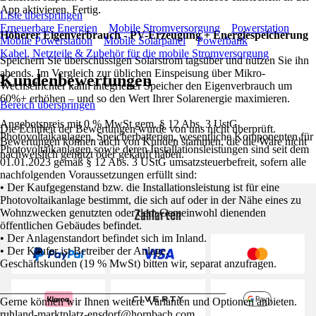
App aktivieren. Fertig.
Liste überspringen
Erneuerbare Energien
Mobile Stromversorgung
Powerstation
Höherer Eigenverbrauch - PV-Erzeugung + Energiespeicherung
Mobile Powerstation
Mobile Solarpanel
Powerbank
Kabel, Netzteile & Zubehör für die mobile Stromversorgung
Speichern Sie überschüssigen Solarstrom tagsüber und nutzen Sie ihn
abends. Im Vergleich zur üblichen Einspeisung über Mikro-
Kundenbewertungen
Wechselrichter kann integrierter Speicher den Eigenverbrauch um
60%+ erhöhen – und so den Wert Ihrer Solarenergie maximieren.
Bereich überspringen
Angebotspreis mit 0 % MwSt gem. § 12 Abs. 3 UstG
Die Echtheit der Bewertungen wurde von uns nicht überprüft.
Photovoltaikanlagen, Speicherbatterien, wesentliche Komponenten für
Bewertungen können auch von Kunden stammen, die die Ware nicht
Photovoltaikanlagen sowie deren Installationsleistungen sind seit dem
nachweislich genutzt oder gekauft haben.
01.01.2023 gemäß § 12 Abs. 3 UStG umsatzsteuerbefreit, sofern alle
nachfolgenden Voraussetzungen erfüllt sind:
• Der Kaufgegenstand bzw. die Installationsleistung ist für eine
Photovoltaikanlage bestimmt, die sich auf oder in der Nähe eines zu
Zahlarten
Wohnzwecken genutzten oder dem Gemeinwohl dienenden
öffentlichen Gebäudes befindet.
• Der Anlagenstandort befindet sich im Inland.
• Der Käufer ist Betreiber der Anlage.
Geschäftskunden (19 % MwSt) bitten wir, separat anzufragen.
________________________________________
Gerne können wir Ihnen weitere Varianten und Optionen anbieten.
ruhland-marktplatz-ensdorf@hornbach.com