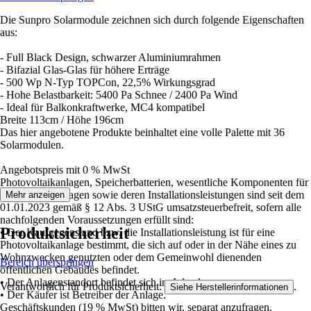
Die Sunpro Solarmodule zeichnen sich durch folgende Eigenschaften
aus:
- Full Black Design, schwarzer Aluminiumrahmen
- Bifazial Glas-Glas für höhere Erträge
- 500 Wp N-Typ TOPCon, 22,5% Wirkungsgrad
- Hohe Belastbarkeit: 5400 Pa Schnee / 2400 Pa Wind
- Ideal für Balkonkraftwerke, MC4 kompatibel
Breite 113cm / Höhe 196cm
Das hier angebotene Produkte beinhaltet eine volle Palette mit 36
Solarmodulen.
Angebotspreis mit 0 % MwSt
Photovoltaikanlagen, Speicherbatterien, wesentliche Komponenten für
Photovoltaikanlagen sowie deren Installationsleistungen sind seit dem
Mehr anzeigen
01.01.2023 gemäß § 12 Abs. 3 UStG umsatzsteuerbefreit, sofern alle
nachfolgenden Voraussetzungen erfüllt sind:
Produktsicherheit
• Der Kaufgegenstand bzw. die Installationsleistung ist für eine
Photovoltaikanlage bestimmt, die sich auf oder in der Nähe eines zu
Wohnzwecken genutzten oder dem Gemeinwohl dienenden
Bereich überspringen
öffentlichen Gebäudes befindet.
• Der Anlagenstandort befindet sich im Inland.
Verantwortlich für Produktsicherheit:
.
Siehe Herstellerinformationen
• Der Käufer ist Betreiber der Anlage.
Geschäftskunden (19 % MwSt) bitten wir, separat anzufragen.