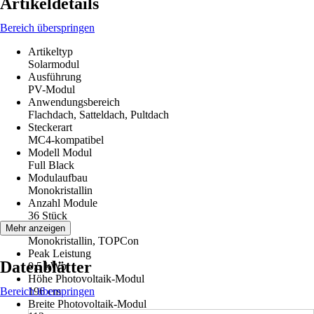
Artikeldetails
Bereich überspringen
Artikeltyp
Solarmodul
Ausführung
PV-Modul
Anwendungsbereich
Flachdach, Satteldach, Pultdach
Steckerart
MC4-kompatibel
Modell Modul
Full Black
Modulaufbau
Monokristallin
Anzahl Module
36 Stück
Zelltyp
Mehr anzeigen
Monokristallin, TOPCon
Peak Leistung
Datenblätter
0,5 kWp
Höhe Photovoltaik-Modul
Bereich überspringen
196 cm
Breite Photovoltaik-Modul