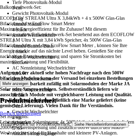
Tiefe Photovoltaik-Modul
Balkonkraftwerk-Set:
3 cm
Gewicht Photovoltaik-Modul
ECOFLOW STREAM Ultra X 3,84kWh + 4 x 500W Glas-Glas
28 kg
Bifazialmodul + EcoFlow Smart Meter
Anzahl Module
Maximale Energieeffizienz für Ihr Zuhause! Mit diesem
4 Stück
leistungsstarken Balkonkraftwerk-Set bestehend aus dem ECOFLOW
Anzahl Wechselrichter
STREAM Ultra X mit 3,84 kWh Speicher, 4x 500W Glas-Glas
1
Bifazialmodulen und dem EcoFlow Smart Meter , können Sie Ihre
Anzahl Batterie Basis
Energieautarkie auf das nächste Level heben. Genießen Sie eine
1 Stück
nachhaltige Energieversorgung und sparen Sie Stromkosten bei
Modell Wechselrichter
maximaler Leistung und Flexibilität.
Ecoflow
AC Nennleistung Wechselrichter
Aufgrund der aktuell sehr hohen Nachfrage nach den 500W
0,8 kW
bifazialen Modulen kann der Versand bei einzelnen Bestellungen
Breite Wechselrichter
je nach Verfügbarkeit zufällig mit Solarmodulen der Marke JA
Mehr anzeigen
20 cm
Solar oder Sunpro erfolgen. Selbstverständlich liefern wir
Höhe Wechselrichter
ausschließlich Module mit vergleichbarer Leistung und Qualität.
30 cm
Produktsicherheit
Pro Bestellung wird ausschließlich eine Marke geliefert (keine
Tiefe Wechselrichter
gemischte Lieferung). Vielen Dank für Ihr Verständnis.
5 cm
Gewicht Wechselrichter
Bereich überspringen
Set Highlights:
2 kg
Leistungsstarker Solareingang: 4x 500W bifaziale Solarmodule liefern
Schutzart
Verantwortlich für Produktsicherheit:
.
Siehe Herstellerinformationen
2000W Solareinspeisung und zusätzlich 800W durch den Mikro-
IP 65
Wechselrichter, ideal für Haushalte und kleinere PV-Anlagen.
Anzahl Stringeingänge