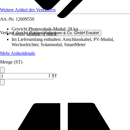
Weitere Artikel des Verkäufers
Art.-Nr.
12609550
Gewicht Photovoltaik-Modul
:
28 kg
Verkauf durch:
Ruhland-Kallenborn & Co. GmbH Ensdorf
Anzahl Module
:
4 Stück
Im Lieferumfang enthalten
:
Anschlusskabel, PV-Modul,
Wechselrichter, Solarmodul, SmartMeter
Mehr Artikeldetails
Menge (ST)
1 ST