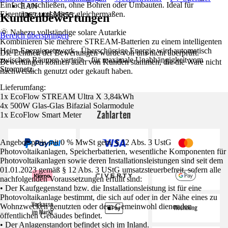
Einfach anschließen, ohne Bohren oder Umbauten. Ideal für
EAN
Eigentümer und Mieter gleichermaßen.
4262444688855
Kundenbewertungen
🌞 Nahezu vollständige solare Autarkie
Bereich überspringen
Kombinieren Sie mehrere STREAM-Batterien zu einem intelligenten
Heim-Energienetzwerk . Überschüssige Energie wird automatisch
Die Echtheit der Bewertungen wurde von uns nicht überprüft.
zwischen Räumen verteilt – für maximale Unabhängigkeit vom
Bewertungen können auch von Kunden stammen, die die Ware nicht
Stromnetz.
nachweislich genutzt oder gekauft haben.
Lieferumfang:
1x EcoFlow STREAM Ultra X 3,84kWh
4x 500W Glas-Glas Bifazial Solarmodule
Zahlarten
1x EcoFlow Smart Meter
Angebotspreis mit 0 % MwSt gem. § 12 Abs. 3 UstG
Photovoltaikanlagen, Speicherbatterien, wesentliche Komponenten für
Photovoltaikanlagen sowie deren Installationsleistungen sind seit dem
01.01.2023 gemäß § 12 Abs. 3 UStG umsatzsteuerbefreit, sofern alle
nachfolgenden Voraussetzungen erfüllt sind:
• Der Kaufgegenstand bzw. die Installationsleistung ist für eine
Photovoltaikanlage bestimmt, die sich auf oder in der Nähe eines zu
Wohnzwecken genutzten oder dem Gemeinwohl dienenden
öffentlichen Gebäudes befindet.
• Der Anlagenstandort befindet sich im Inland.