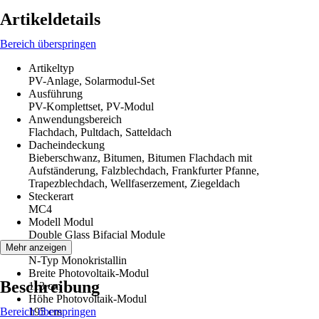
Artikeldetails
Bereich überspringen
Artikeltyp
PV-Anlage, Solarmodul-Set
Ausführung
PV-Komplettset, PV-Modul
Anwendungsbereich
Flachdach, Pultdach, Satteldach
Dacheindeckung
Bieberschwanz, Bitumen, Bitumen Flachdach mit
Aufständerung, Falzblechdach, Frankfurter Pfanne,
Trapezblechdach, Wellfaserzement, Ziegeldach
Steckerart
MC4
Modell Modul
Double Glass Bifacial Module
Zelltyp
Mehr anzeigen
N-Typ Monokristallin
Breite Photovoltaik-Modul
Beschreibung
113 cm
Höhe Photovoltaik-Modul
Bereich überspringen
195 cm