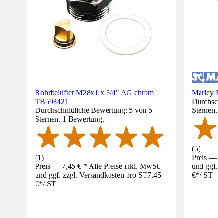
Rohrbelüfter M28x1 x 3/4" AG chrom
Marley 
TB598421
Durchsch
Durchschnittliche Bewertung: 5 von 5
Sternen
Sternen. 1 Bewertung.
(
5
)
(
1
)
Preis — 
Preis — 7,45 € * Alle Preise inkl. MwSt.
und ggf.
und ggf. zzgl. Versandkosten pro ST
7,45
€
*
/
ST
€
*
/
ST