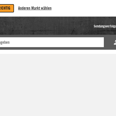
RICHTIG
Anderen Markt wählen
Sendungsverfolg