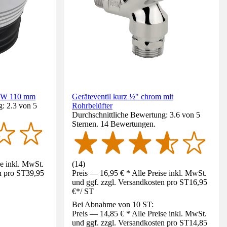
 NW 110 mm
Geräteventil kurz ½" chrom mit
: 2.3 von 5
Rohrbelüfter
Durchschnittliche Bewertung: 3.6 von 5
Sternen. 14 Bewertungen.
se inkl. MwSt.
(
14
)
n pro ST
39,95
Preis — 16,95 € * Alle Preise inkl. MwSt.
und ggf. zzgl. Versandkosten pro ST
16,95
€
*
/
ST
Bei Abnahme von 10 ST:
Preis — 14,85 € * Alle Preise inkl. MwSt.
und ggf. zzgl. Versandkosten pro ST
14,85