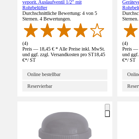
veporit. Auslaufventil 1/2" mit
Gerätev
Rohrbelüfter
Rohrbelü
Durchschnittliche Bewertung: 4 von 5
Durchsch
Sternen. 4 Bewertungen.
Sternen
(
4
)
(
4
)
Preis — 18,45 € * Alle Preise inkl. MwSt.
Preis — 
und ggf. zzgl. Versandkosten pro ST
18,45
und ggf.
€
*
/
ST
€
*
/
ST
Online bestellbar
Online
Reservierbar
Reser