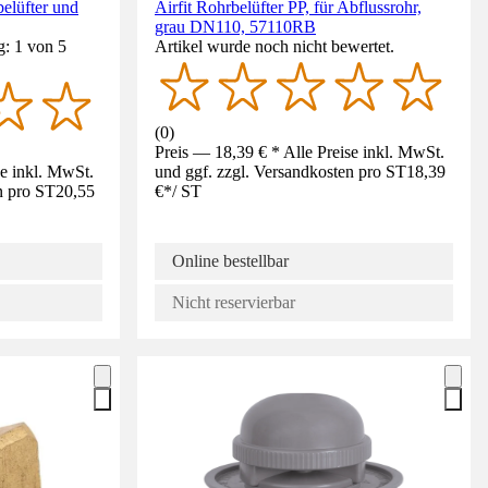
belüfter und
Airfit Rohrbelüfter PP, für Abflussrohr,
grau DN110, 57110RB
g: 1 von 5
Artikel wurde noch nicht bewertet.
(
0
)
Preis — 18,39 € * Alle Preise inkl. MwSt.
se inkl. MwSt.
und ggf. zzgl. Versandkosten pro ST
18,39
n pro ST
20,55
€
*
/
ST
Online bestellbar
Nicht reservierbar