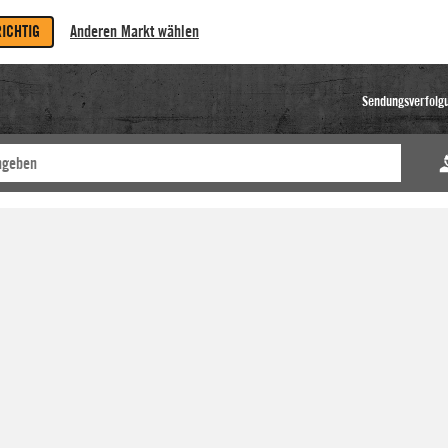
RICHTIG
Anderen Markt wählen
Sendungsverfolg