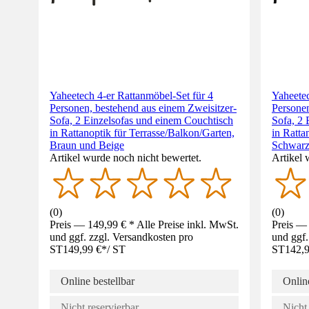
Yaheetech 4-er Rattanmöbel-Set für 4
Yaheetec
Personen, bestehend aus einem Zweisitzer-
Personen
Sofa, 2 Einzelsofas und einem Couchtisch
Sofa, 2 
in Rattanoptik für Terrasse/Balkon/Garten,
in Ratta
Braun und Beige
Schwarz
Artikel wurde noch nicht bewertet.
Artikel 
(
0
)
(
0
)
Preis — 149,99 € * Alle Preise inkl. MwSt.
Preis — 
und ggf. zzgl. Versandkosten pro
und ggf.
ST
149,99 €
*
/
ST
ST
142,9
Online bestellbar
Online
Nicht reservierbar
Nicht 