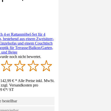
h 4-er Rattanmöbel-Set für 4
, bestehend aus einem Zweisitzer-
Einzelsofas und einem Couchtisch
noptik für Terrasse/Balkon/Garten,
 und Beige
wurde noch nicht bewertet.
142,99 € * Alle Preise inkl. MwSt.
 zzgl. Versandkosten pro
9 €
*
/
ST
 bestellbar
reservierbar