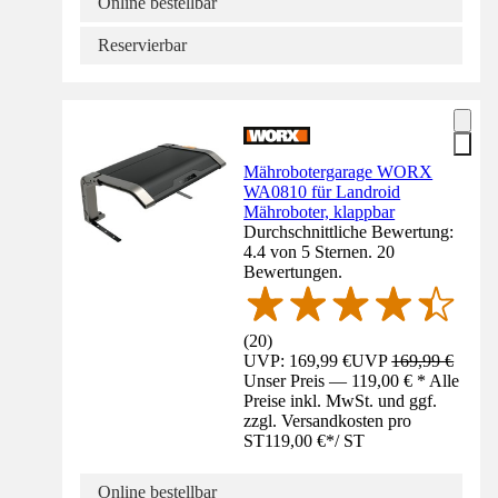
Online bestellbar
Reservierbar
Mährobotergarage WORX
WA0810 für Landroid
Mähroboter, klappbar
Durchschnittliche Bewertung:
4.4 von 5 Sternen. 20
Bewertungen.
(
20
)
UVP: 169,99 €
UVP
169,99 €
Unser Preis — 119,00 € * Alle
Preise inkl. MwSt. und ggf.
zzgl. Versandkosten pro
ST
119,00 €
*
/
ST
Online bestellbar