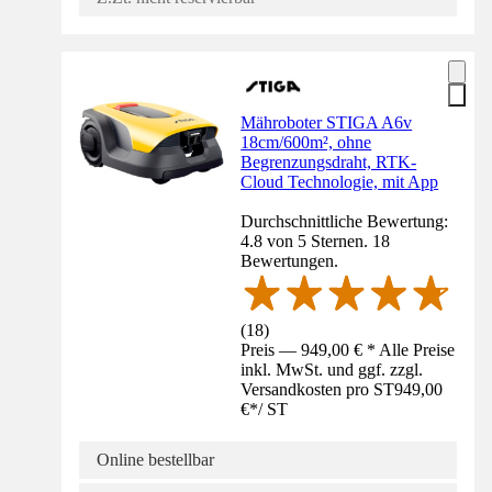
Mähroboter STIGA A6v
18cm/600m², ohne
Begrenzungsdraht, RTK-
Cloud Technologie, mit App
Durchschnittliche Bewertung:
4.8 von 5 Sternen. 18
Bewertungen.
(
18
)
Preis — 949,00 € * Alle Preise
inkl. MwSt. und ggf. zzgl.
Versandkosten pro ST
949,00
€
*
/
ST
Online bestellbar