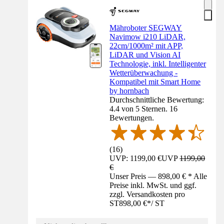
Mähroboter SEGWAY
Navimow i210 LiDAR,
22cm/1000m² mit APP,
LiDAR und Vision AI
Technologie, inkl. Intelligenter
Wetterüberwachung -
Kompatibel mit Smart Home
by hornbach
Durchschnittliche Bewertung:
4.4 von 5 Sternen. 16
Bewertungen.
(
16
)
UVP: 1199,00 €
UVP
1199,00
€
Unser Preis — 898,00 € * Alle
Preise inkl. MwSt. und ggf.
zzgl. Versandkosten pro
ST
898,00 €
*
/
ST