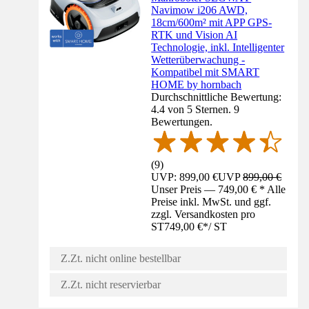
Navimow i206 AWD,
18cm/600m² mit APP GPS-
RTK und Vision AI
Technologie, inkl. Intelligenter
Wetterüberwachung -
Kompatibel mit SMART
HOME by hornbach
Durchschnittliche Bewertung:
4.4 von 5 Sternen. 9
Bewertungen.
(
9
)
UVP: 899,00 €
UVP
899,00 €
Unser Preis — 749,00 € * Alle
Preise inkl. MwSt. und ggf.
zzgl. Versandkosten pro
ST
749,00 €
*
/
ST
Z.Zt. nicht online bestellbar
Z.Zt. nicht reservierbar