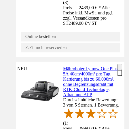
(
3
)
Preis — 2489,00 € * Alle
Preise inkl. MwSt. und ggf.
zzgl. Versandkosten pro
ST
2489,00 €
*
/
ST
Online bestellbar
Z.Zt. nicht reservierbar
NEU
Mähroboter Lymow One Plus
5A 40cm/4000m² pro Tag,
Kartierung bis zu 60.000m²,
ohne Begrenzungsdraht mit
RTK-Cloud Technologie,
Allrad und APP
Durchschnittliche Bewertung:
3 von 5 Sternen. 1 Bewertung.
(
1
)
Preis — 2999,00 € * Alle