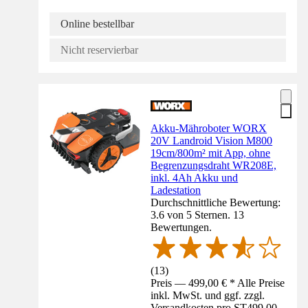
Online bestellbar
Nicht reservierbar
Akku-Mähroboter WORX
20V Landroid Vision M800
19cm/800m² mit App, ohne
Begrenzungsdraht WR208E,
inkl. 4Ah Akku und
Ladestation
Durchschnittliche Bewertung:
3.6 von 5 Sternen. 13
Bewertungen.
(
13
)
Preis — 499,00 € * Alle Preise
inkl. MwSt. und ggf. zzgl.
Versandkosten pro ST
499,00