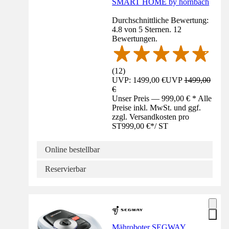
SMART HOME by hornbach
Durchschnittliche Bewertung:
4.8 von 5 Sternen. 12
Bewertungen.
(
12
)
UVP: 1499,00 €
UVP
1499,00
€
Unser Preis — 999,00 € * Alle
Preise inkl. MwSt. und ggf.
zzgl. Versandkosten pro
ST
999,00 €
*
/
ST
Online bestellbar
Reservierbar
Mähroboter SEGWAY