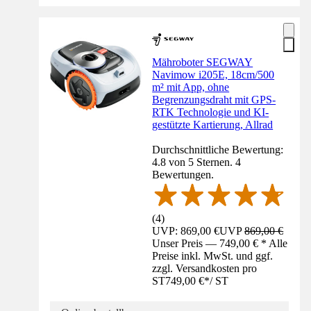
Mähroboter SEGWAY
Navimow i205E, 18cm/500
m² mit App, ohne
Begrenzungsdraht mit GPS-
RTK Technologie und KI-
gestützte Kartierung, Allrad
Durchschnittliche Bewertung:
4.8 von 5 Sternen. 4
Bewertungen.
(
4
)
UVP: 869,00 €
UVP
869,00 €
Unser Preis — 749,00 € * Alle
Preise inkl. MwSt. und ggf.
zzgl. Versandkosten pro
ST
749,00 €
*
/
ST