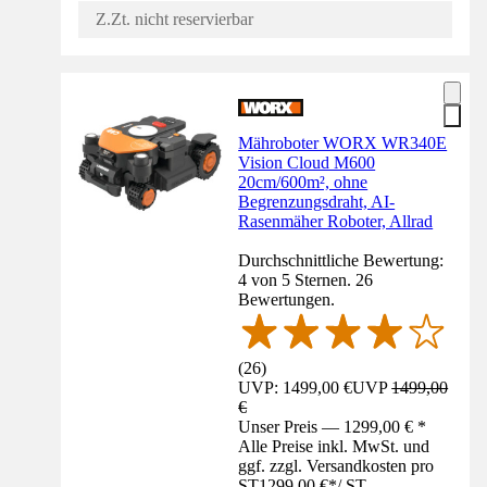
Z.Zt. nicht reservierbar
Mähroboter WORX WR340E
Vision Cloud M600
20cm/600m², ohne
Begrenzungsdraht, AI-
Rasenmäher Roboter, Allrad
Durchschnittliche Bewertung:
4 von 5 Sternen. 26
Bewertungen.
(
26
)
UVP: 1499,00 €
UVP
1499,00
€
Unser Preis — 1299,00 € *
Alle Preise inkl. MwSt. und
ggf. zzgl. Versandkosten pro
ST
1299,00 €
*
/
ST