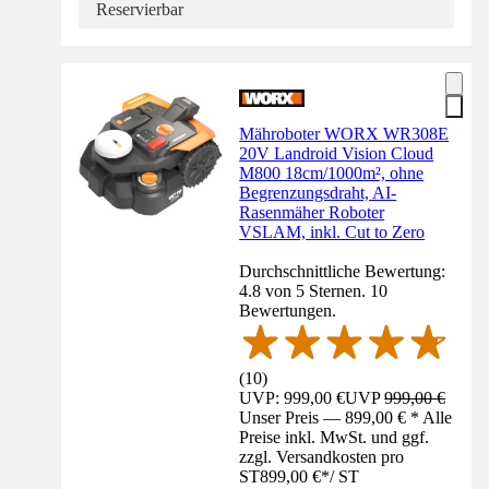
Reservierbar
Mähroboter WORX WR308E
20V Landroid Vision Cloud
M800 18cm/1000m², ohne
Begrenzungsdraht, AI-
Rasenmäher Roboter
VSLAM, inkl. Cut to Zero
Durchschnittliche Bewertung:
4.8 von 5 Sternen. 10
Bewertungen.
(
10
)
UVP: 999,00 €
UVP
999,00 €
Unser Preis — 899,00 € * Alle
Preise inkl. MwSt. und ggf.
zzgl. Versandkosten pro
ST
899,00 €
*
/
ST