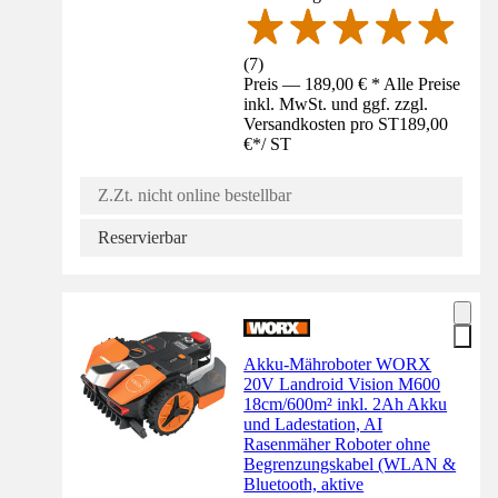
(
7
)
Preis — 189,00 € * Alle Preise
inkl. MwSt. und ggf. zzgl.
Versandkosten pro ST
189,00
€
*
/
ST
Z.Zt. nicht online bestellbar
Reservierbar
Akku-Mähroboter WORX
20V Landroid Vision M600
18cm/600m² inkl. 2Ah Akku
und Ladestation, AI
Rasenmäher Roboter ohne
Begrenzungskabel (WLAN &
Bluetooth, aktive