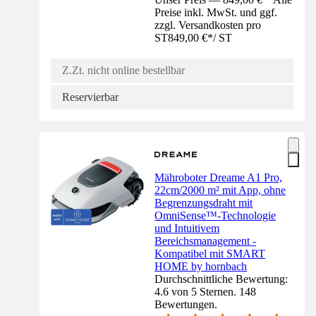
Preise inkl. MwSt. und ggf.
zzgl. Versandkosten pro
ST
849,00 €
*
/
ST
Z.Zt. nicht online bestellbar
Reservierbar
Mähroboter Dreame A1 Pro,
22cm/2000 m² mit App, ohne
Begrenzungsdraht mit
OmniSense™-Technologie
und Intuitivem
Bereichsmanagement -
Kompatibel mit SMART
HOME by hornbach
Durchschnittliche Bewertung:
4.6 von 5 Sternen. 148
Bewertungen.