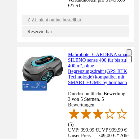
€
*
/
ST
Z.Zt. nicht online bestellbar
Reservierbar
Mähroboter GARDENA smart
SILENO sense 400 für bis zu
400 m², ohne
Begrenzungsdraht (GPS-RTK
Technologie) kompatibel mit
SMART HOME by hornbach
Durchschnittliche Bewertung:
3 von 5 Sternen. 5
Bewertungen.
(
5
)
UVP: 999,99 €
UVP
999,99 €
Unser Preis — 749,00 € * Alle