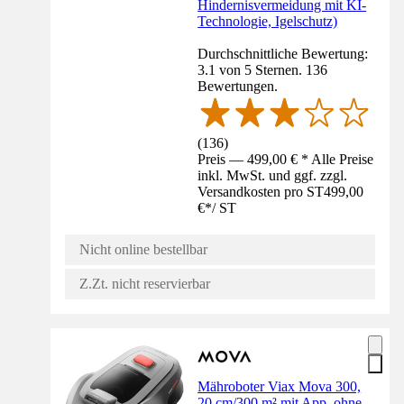
Hindernisvermeidung mit KI-
Technologie, Igelschutz)
Durchschnittliche Bewertung:
3.1 von 5 Sternen. 136
Bewertungen.
(
136
)
Preis — 499,00 € * Alle Preise
inkl. MwSt. und ggf. zzgl.
Versandkosten pro ST
499,00
€
*
/
ST
Nicht online bestellbar
Z.Zt. nicht reservierbar
Mähroboter Viax Mova 300,
20 cm/300 m² mit App, ohne