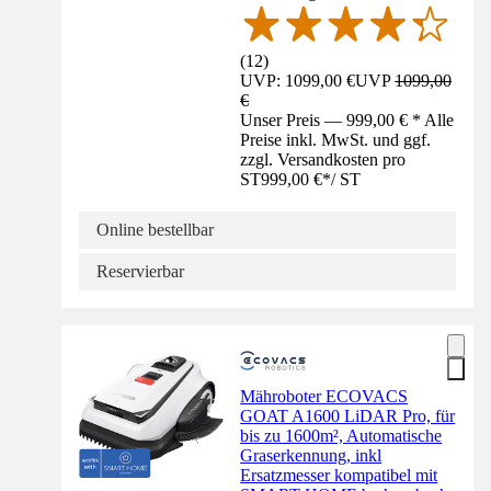
(
12
)
UVP: 1099,00 €
UVP
1099,00
€
Unser Preis — 999,00 € * Alle
Preise inkl. MwSt. und ggf.
zzgl. Versandkosten pro
ST
999,00 €
*
/
ST
Online bestellbar
Reservierbar
Mähroboter ECOVACS
GOAT A1600 LiDAR Pro, für
bis zu 1600m², Automatische
Graserkennung, inkl
Ersatzmesser kompatibel mit