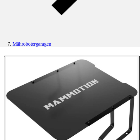
Mährobotergaragen