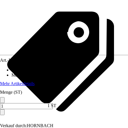
Art.-Nr.
12724003
Artikeltyp
:
Garage
Material
:
Metall, Kunststoff
Mehr Artikeldetails
Menge (ST)
1 ST
Verkauf durch:
HORNBACH