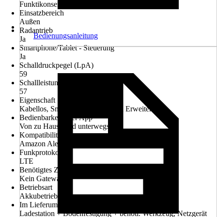
Funktikonserweiterung
Einsatzbereich
Außen
Radantrieb
Bedienungsanleitung
Ja
Smartphone/Tablet - Steuerung
Ja
Schalldruckpegel (LpA)
59
Schallleistungspegel (LWA)
57
Eigenschaft
Kabellos, Smart Home-fähig nach Erweiterung
Bedienbarkeit über App
Von zu Hause und unterwegs
Kompatibilität
Amazon Alexa, Google Home
Funkprotokoll
LTE
Benötigtes Zubehör
Kein Gateway
Betriebsart
Akkubetrieb
Im Lieferumfang enthalten
Ladestation + Bodenfestigung + benöti. Werkzeug, Netzgerät