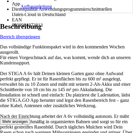
App
Aufbauanleitung
Dienstqualität Anwendungsprogrammierschnittstellen
Daten-Cloud in Deutschland
EAN
Beschreibung
8008984872813
Bereich überspringen
Das vollständige Funktionspaket wird in den kommenden Wochen
ausgerollt.
Für einen Vorgeschmack auf das, was kommt, wende dich an unseren
Kundensupport.
Der STIGA A 6v hält Deinen kleinen Garten ganz ohne Aufwand
perfekt gepflegt. Er ist für Rasenflächen bis zu 600 m² ausgelegt,
verwaltet bis zu 10 Zonen und mäht mit seinem 2-Ah-Akku und einer
Schnittbreite von 18 cm bis zu 145 m² pro Akkuladung. Die
Installation ist schnell und einfach: Du platzierst die Ladestation, lädst
die STIGA.GO App herunter und legst den Rasenbereich fest – ganz
ohne Kabel, Antennen oder zusätzliches Werkzeug.
Nach der Einrichtung arbeitet der A 6v vollständig autonom. Er mäht
sauber und gleichmäßig in organisierten Bahnen und sorgt so für ein
Mehr anzeigen
perfekt gestreiftes Rasenbild. Durch tägliches Mulchen wird Dein
Rasen schon nach wenigen Mähvorgängen gesünder und grüner. Über