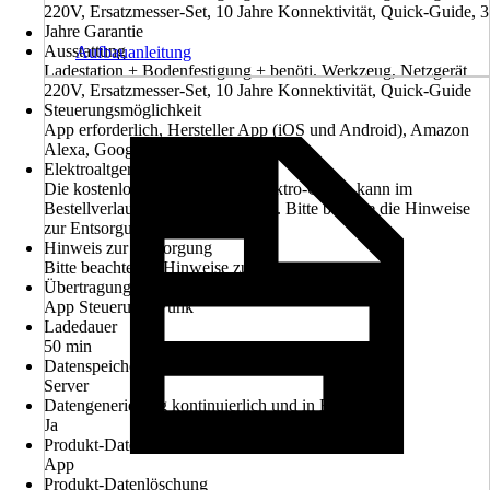
220V, Ersatzmesser-Set, 10 Jahre Konnektivität, Quick-Guide, 3
Jahre Garantie
Ausstattung
Aufbauanleitung
Ladestation + Bodenfestigung + benöti. Werkzeug, Netzgerät
220V, Ersatzmesser-Set, 10 Jahre Konnektivität, Quick-Guide
Steuerungsmöglichkeit
App erforderlich, Hersteller App (iOS und Android), Amazon
Alexa, Google Home
Elektroaltgerät-Rücknahme
Die kostenlose Rückgabe des Elektro-Geräts kann im
Bestellverlauf ausgewählt werden. Bitte beachte die Hinweise
zur Entsorgung.
Hinweis zur Entsorgung
Bitte beachte die Hinweise zur Entsorgung
Übertragung
App Steuerung, Funk
Ladedauer
50 min
Datenspeicherung
Server
Datengenerierung kontinuierlich und in Echtzeit
Ja
Produkt-Datenzugriff
App
Produkt-Datenlöschung