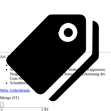
Art.-Nr.
12712027
Flächenempfehlung
:
Für bis zu 600 m²
Sensoren
:
Hebesensor, Regensensor, Stoßsensor, Kippsensor,
Neigungssensor, Kollisionssensor, Sensor zur Erkennung der
Gras-Wachstumsrate
Schnittbreite
:
18 cm
Mehr Artikeldetails
Menge (ST)
1 ST