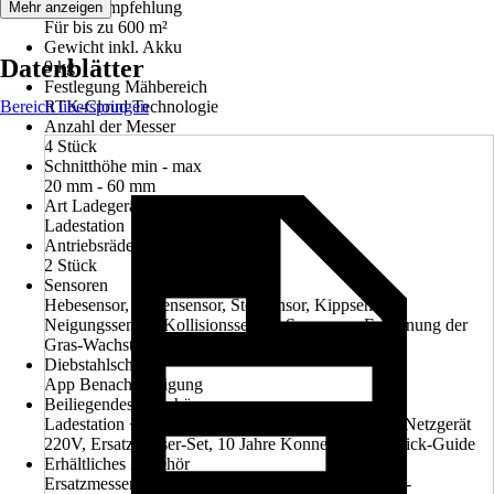
Flächenempfehlung
Mehr anzeigen
Für bis zu 600 m²
Gewicht inkl. Akku
Datenblätter
9 kg
Festlegung Mähbereich
Bereich überspringen
RTK-Cloud Technologie
Anzahl der Messer
4 Stück
Schnitthöhe min - max
20 mm - 60 mm
Art Ladegerät
Ladestation
Antriebsräder
2 Stück
Sensoren
Hebesensor, Regensensor, Stoßsensor, Kippsensor,
Neigungssensor, Kollisionssensor, Sensor zur Erkennung der
Gras-Wachstumsrate
Diebstahlschutz
App Benachrichtigung
Beiliegendes Zubehör
Ladestation + Bodenfestigung + benöti. Werkzeug, Netzgerät
220V, Ersatzmesser-Set, 10 Jahre Konnektivität, Quick-Guide
Erhältliches Zubehör
Ersatzmesser-Set, Garage, Off-Road-Räder, In-APP-