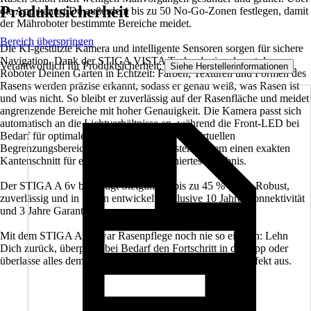
Produktsicherheit
die App kannst Du außerdem bis zu 50 No-Go-Zonen festlegen, damit
der Mähroboter bestimmte Bereiche meidet.
Bereich überspringen
Die KI-gestützte Kamera und intelligente Sensoren sorgen für sichere
Navigation. Dank der STIGA VISTA Technologie erkennt der
Verantwortlich für Produktsicherheit:
.
Siehe Herstellerinformationen
Roboter Deinen Garten in Echtzeit: Farben, Texturen und Formen des
Rasens werden präzise erkannt, sodass er genau weiß, was Rasen ist
und was nicht. So bleibt er zuverlässig auf der Rasenfläche und meidet
angrenzende Bereiche mit hoher Genauigkeit. Die Kamera passt sich
automatisch an die Lichtverhältnisse an, während die Front-LED bei
Bedarf für optimale Sicht sorgt. Entlang des virtuellen
Begrenzungsbereichs ermöglicht das System zudem einen exakten
Kantenschnitt für ein sauberes, klar definiertes Ergebnis.
Der STIGA A 6v bewältigt Steigungen bis zu 45 % (24°). Robust,
zuverlässig und in Italien entwickelt. Inklusive 10 Jahre Konnektivität
und 3 Jahre Garantie.
Mit dem STIGA A 6v war Rasenpflege noch nie so einfach: Lehn
Dich zurück, überprüfe bei Bedarf den Fortschritt in der App oder
überlasse alles dem Roboter – Dein Rasen sieht immer perfekt aus.