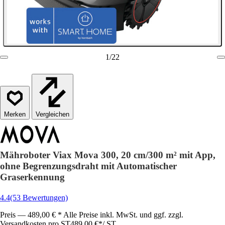
1
/
22
Vergleichen
Mähroboter Viax Mova 300, 20 cm/300 m² mit App,
ohne Begrenzungsdraht mit Automatischer
Graserkennung
4.4
(53 Bewertungen)
Preis — 489,00 € * Alle Preise inkl. MwSt. und ggf. zzgl.
Versandkosten pro ST
489,00 €
*
/
ST