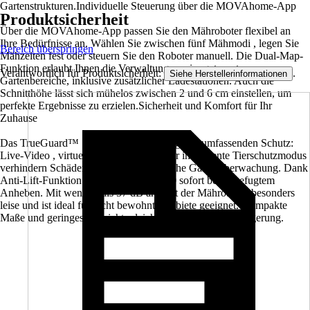
Gartenstrukturen.Individuelle Steuerung über die MOVAhome-App
Produktsicherheit
Über die MOVAhome-App passen Sie den Mähroboter flexibel an
Ihre Bedürfnisse an. Wählen Sie zwischen fünf Mähmodi , legen Sie
Bereich überspringen
Mähzeiten fest oder steuern Sie den Roboter manuell. Die Dual-Map-
Funktion erlaubt Ihnen die Verwaltung zweier getrennter
Verantwortlich für Produktsicherheit:
.
Siehe Herstellerinformationen
Gartenbereiche, inklusive zusätzlicher Ladestationen. Auch die
Schnitthöhe lässt sich mühelos zwischen 2 und 6 cm einstellen, um
perfekte Ergebnisse zu erzielen.Sicherheit und Komfort für Ihr
Zuhause
Das TrueGuard™ Sicherheitssystem sorgt für umfassenden Schutz:
Live-Video , virtuelle Patrouillen und der intelligente Tierschutzmodus
verhindern Schäden und bieten zusätzliche Gartenüberwachung. Dank
Anti-Lift-Funktion stoppt der ViAX 300 sofort bei unbefugtem
Anheben. Mit weniger als 57 dB arbeitet der Mähroboter besonders
leise und ist ideal für dicht bewohnte Gebiete geeignet. Kompakte
Maße und geringes Gewicht erleichtern Transport und Lagerung.