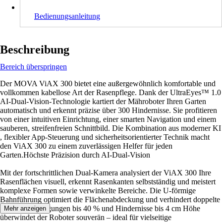
Bedienungsanleitung
Beschreibung
Bereich überspringen
Der MOVA ViAX 300 bietet eine außergewöhnlich komfortable und
vollkommen kabellose Art der Rasenpflege. Dank der UltraEyes™ 1.0
AI-Dual-Vision-Technologie kartiert der Mähroboter Ihren Garten
automatisch und erkennt präzise über 300 Hindernisse. Sie profitieren
von einer intuitiven Einrichtung, einer smarten Navigation und einem
sauberen, streifenfreien Schnittbild. Die Kombination aus moderner KI
, flexibler App-Steuerung und sicherheitsorientierter Technik macht
den ViAX 300 zu einem zuverlässigen Helfer für jeden
Garten.Höchste Präzision durch AI-Dual-Vision
Mit der fortschrittlichen Dual-Kamera analysiert der ViAX 300 Ihre
Rasenflächen visuell, erkennt Rasenkanten selbstständig und meistert
komplexe Formen sowie verwinkelte Bereiche. Die U-förmige
Bahnführung optimiert die Flächenabdeckung und verhindert doppelte
Fahrwege. Steigungen bis 40 % und Hindernisse bis 4 cm Höhe
Mehr anzeigen
überwindet der Roboter souverän – ideal für vielseitige