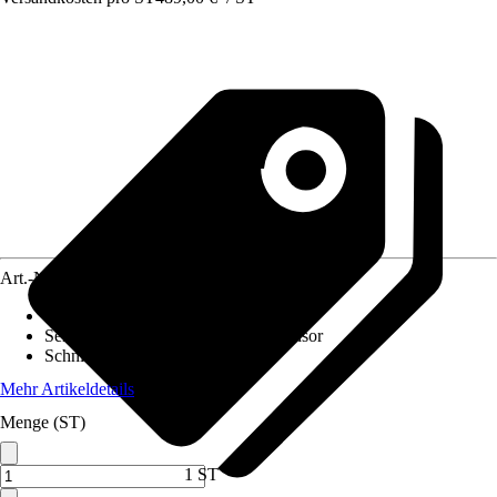
Art.-Nr.
12654445
Flächenempfehlung
:
Für bis zu 300 m²
Sensoren
:
Kollisionssensor, Hebesensor
Schnittbreite
:
20 cm
Mehr Artikeldetails
Menge (ST)
1 ST