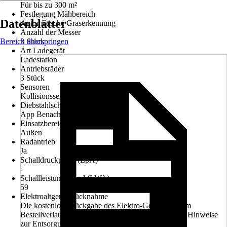
Für bis zu 300 m²
Festlegung Mähbereich
Datenblätter
Automatische Graserkennung
Anzahl der Messer
Bereich überspringen
3 Stück
Art Ladegerät
Ladestation
Antriebsräder
3 Stück
Sensoren
Kollisionssensor, Hebesensor
Diebstahlschutz
App Benachrichtigung, Sirene
Einsatzbereich
Außen
Radantrieb
Ja
Schalldruckpegel (LpA)
-
Schallleistungspegel (LWA)
59
Elektroaltgerät-Rücknahme
Die kostenlose Rückgabe des Elektro-Geräts kann im
Bestellverlauf ausgewählt werden. Bitte beachte die Hinweise
zur Entsorgung.