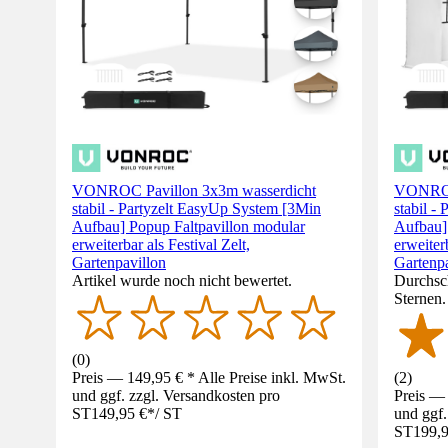
VONROC Pavillon 3x3m wasserdicht
VONROC 
stabil - Partyzelt EasyUp System [3Min
stabil -
Aufbau] Popup Faltpavillon modular
Aufbau]
erweiterbar als Festival Zelt,
erweiterb
Gartenpavillon
Gartenpa
Artikel wurde noch nicht bewertet.
Durchsch
Sternen
(
0
)
Preis — 149,95 € * Alle Preise inkl. MwSt.
(
2
)
und ggf. zzgl. Versandkosten pro
Preis — 
ST
149,95 €
*
/
ST
und ggf.
ST
199,9