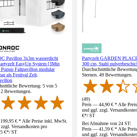
Pavillon 3x3m wasserdicht
Partyzelt GARDEN PLACE 
 Partyzelt EasyUp System [3Min
300 cm, Stahl pulverbeschic
 Popup Faltpavillon modular
Durchschnittliche Bewertung
ar als Festival Zelt,
Sternen. 49 Bewertungen.
villon
nittliche Bewertung: 5 von 5
. 2 Bewertungen.
(
49
)
Preis — 44,90 € * Alle Prei
und ggf. zzgl. Versandkoste
€
*
/
ST
199,95 € * Alle Preise inkl. MwSt.
Bei Abnahme von 24 ST:
 zzgl. Versandkosten pro
Preis — 41,59 € * Alle Prei
5 €
*
/
ST
und ggf. zzgl. Versandkoste