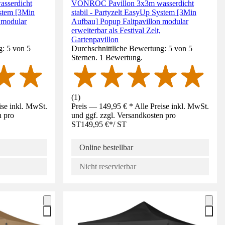
sserdicht
VONROC Pavillon 3x3m wasserdicht
ystem [3Min
stabil - Partyzelt EasyUp System [3Min
 modular
Aufbau] Popup Faltpavillon modular
erweiterbar als Festival Zelt,
Gartenpavillon
g: 5 von 5
Durchschnittliche Bewertung: 5 von 5
Sternen. 1 Bewertung.
(
1
)
ise inkl. MwSt.
Preis — 149,95 € * Alle Preise inkl. MwSt.
n pro
und ggf. zzgl. Versandkosten pro
ST
149,95 €
*
/
ST
Online bestellbar
Nicht reservierbar