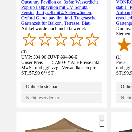
Outsunny Pavillon ca. 3x6m Wasserdicht
VONROC 
Pop-up Faltpavillon mit UV-Schutz,
stabil -
Fenster, Partyzelt mit 4 Seitenwänden,
Aufbau]
Oxford Gartenpavillon inkl. Tragetasche
erweiterb
Gartenzelt für Balkon, Terrasse, Blau
Gartenpa
Artikel wurde noch nicht bewertet.
Durchsch
Sternen
(
0
)
UVP: 304,90 €
UVP
304,90 €
(
1
)
Unser Preis — 157,90 € * Alle Preise inkl.
Preis — 
MwSt. und ggf. zzgl. Versandkosten pro
und ggf.
ST
157,90 €
*
/
ST
ST
199,9
Online bestellbar
Online
Nicht reservierbar
Nicht 