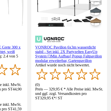
Grete 300 x
VONROC Pavillon 6x3m wasserdicht
htet, weiß
stabil - Set inkl. 2X Partyzelten EasyUp
: 2.4 von 5
System [3Min Aufbau] Popup Faltpavillon
modular erweiterbar, Gartenpavillon
Artikel wurde noch nicht bewertet.
se inkl. MwSt.
(
0
)
n pro ST
44,90
Preis — 329,95 € * Alle Preise inkl. MwSt.
und ggf. zzgl. Versandkosten pro
ST
329,95 €
*
/
ST
se inkl. MwSt.
n pro ST
41,59