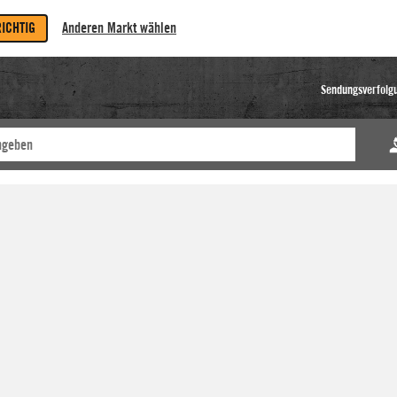
RICHTIG
Anderen Markt wählen
Sendungsverfolg