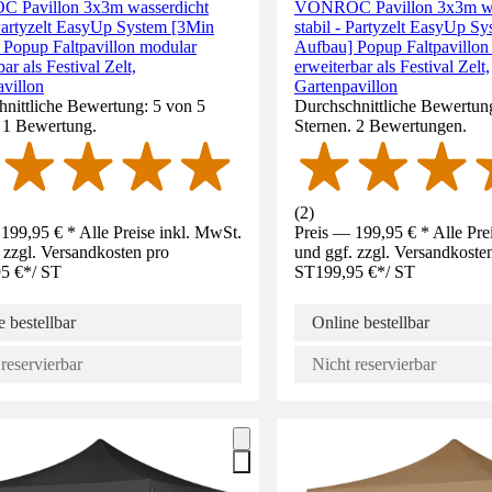
Pavillon 3x3m wasserdicht
VONROC Pavillon 3x3m wa
 Partyzelt EasyUp System [3Min
stabil - Partyzelt EasyUp S
 Popup Faltpavillon modular
Aufbau] Popup Faltpavillon
ar als Festival Zelt,
erweiterbar als Festival Zelt,
villon
Gartenpavillon
nittliche Bewertung: 5 von 5
Durchschnittliche Bewertun
. 1 Bewertung.
Sternen. 2 Bewertungen.
(
2
)
199,95 € * Alle Preise inkl. MwSt.
Preis — 199,95 € * Alle Pre
 zzgl. Versandkosten pro
und ggf. zzgl. Versandkoste
5 €
*
/
ST
ST
199,95 €
*
/
ST
 bestellbar
Online bestellbar
reservierbar
Nicht reservierbar