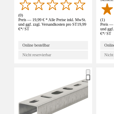
(
0
)
Preis — 19,99 € * Alle Preise inkl. MwSt.
(
1
)
und ggf. zzgl. Versandkosten pro ST
19,99
Preis — 
€
*
/
ST
und ggf.
€
*
/
ST
Online bestellbar
Online
Nicht reservierbar
Nicht 