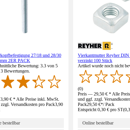
opfbefestigung 27/18 und 28/30
Vierkantmutter Reyher DIN
0mm 2ER PACK
verzinkt 100 Stück
nittliche Bewertung: 3.3 von 5
Artikel wurde noch nicht be
. 3 Bewertungen.
(
0
)
Preis — 29,50 € * Alle Prei
3,90 € * Alle Preise inkl. MwSt.
und ggf. zzgl. Versandkoste
 zzgl. Versandkosten pro Pack
3,90
Pack
29,50 €
*
/
Pack
k
Entspricht 0,30 € pro ST
(
0,
 bestellbar
Online bestellbar