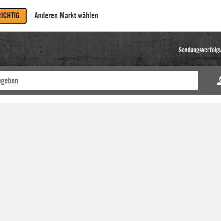
RICHTIG
Anderen Markt wählen
Sendungsverfolg