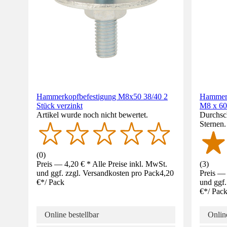
Hammerkopfbefestigung M8x50 38/40 2
Hammerk
Stück verzinkt
M8 x 6
Artikel wurde noch nicht bewertet.
Durchsch
Sternen
(
0
)
Preis — 4,20 € * Alle Preise inkl. MwSt.
(
3
)
und ggf. zzgl. Versandkosten pro Pack
4,20
Preis — 
€
*
/
Pack
und ggf.
€
*
/
Pac
Online bestellbar
Online