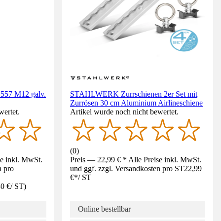
 557 M12 galv.
STAHLWERK Zurrschienen 2er Set mit
Zurrösen 30 cm Aluminium Airlineschiene
wertet.
Artikel wurde noch nicht bewertet.
(
0
)
se inkl. MwSt.
Preis — 22,99 € * Alle Preise inkl. MwSt.
n pro
und ggf. zzgl. Versandkosten pro ST
22,99
€
*
/
ST
30 €
/
ST
)
Online bestellbar