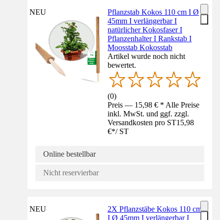
NEU
Pflanzstab Kokos 110 cm I Ø
45mm I verlängerbar I
natürlicher Kokosfaser I
Pflanzenhalter I Rankstab I
Moosstab Kokosstab
Artikel wurde noch nicht
bewertet.
(
0
)
Preis — 15,98 € * Alle Preise
inkl. MwSt. und ggf. zzgl.
Versandkosten pro ST
15,98
€
*
/
ST
Online bestellbar
Nicht reservierbar
NEU
2X Pflanzstäbe Kokos 110 cm
I Ø 45mm I verlängerbar I