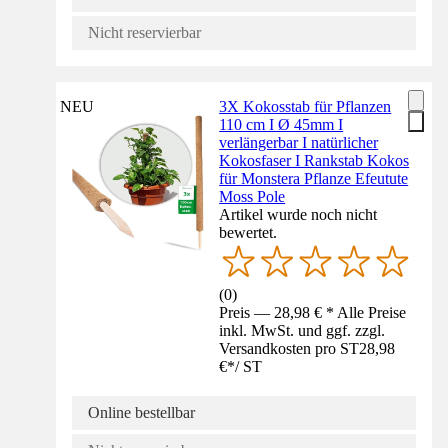
Nicht reservierbar
NEU
3X Kokosstab für Pflanzen
110 cm I Ø 45mm I
verlängerbar I natürlicher
Kokosfaser I Rankstab Kokos
für Monstera Pflanze Efeutute
Moss Pole
Artikel wurde noch nicht
bewertet.
(
0
)
Preis — 28,98 € * Alle Preise
inkl. MwSt. und ggf. zzgl.
Versandkosten pro ST
28,98
€
*
/
ST
Online bestellbar