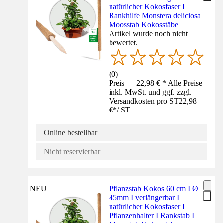
natürlicher Kokosfaser I
Rankhilfe Monstera deliciosa
Moosstab Kokosstäbe
Artikel wurde noch nicht
bewertet.
(
0
)
Preis — 22,98 € * Alle Preise
inkl. MwSt. und ggf. zzgl.
Versandkosten pro ST
22,98
€
*
/
ST
Online bestellbar
Nicht reservierbar
NEU
Pflanzstab Kokos 60 cm I Ø
45mm I verlängerbar I
natürlicher Kokosfaser I
Pflanzenhalter I Rankstab I