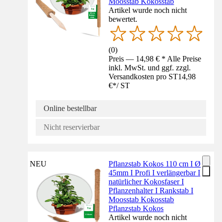
Moosstab Kokosstab
Artikel wurde noch nicht
bewertet.
(
0
)
Preis — 14,98 € * Alle Preise
inkl. MwSt. und ggf. zzgl.
Versandkosten pro ST
14,98
€
*
/
ST
Online bestellbar
Nicht reservierbar
NEU
Pflanzstab Kokos 110 cm I Ø
45mm I Profi I verlängerbar I
natürlicher Kokosfaser I
Pflanzenhalter I Rankstab I
Moosstab Kokosstab
Pflanzstab Kokos
Artikel wurde noch nicht