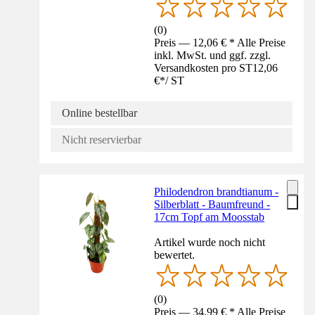
(
0
)
Preis — 12,06 € * Alle Preise
inkl. MwSt. und ggf. zzgl.
Versandkosten pro ST
12,06
€
*
/
ST
Online bestellbar
Nicht reservierbar
Philodendron brandtianum -
Silberblatt - Baumfreund -
17cm Topf am Moosstab
Artikel wurde noch nicht
bewertet.
(
0
)
Preis — 34,99 € * Alle Preise