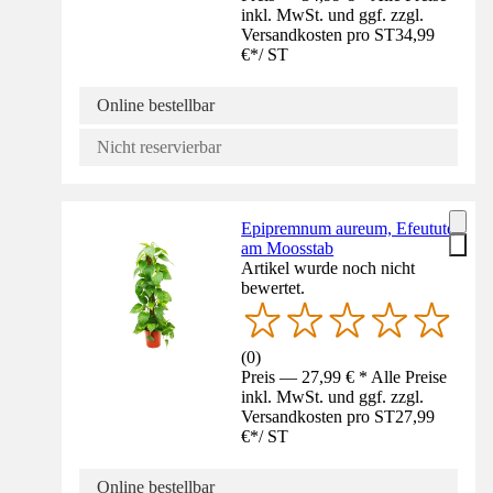
inkl. MwSt. und ggf. zzgl.
Versandkosten pro ST
34,99
€
*
/
ST
Online bestellbar
Nicht reservierbar
Epipremnum aureum, Efeutute
am Moosstab
Artikel wurde noch nicht
bewertet.
(
0
)
Preis — 27,99 € * Alle Preise
inkl. MwSt. und ggf. zzgl.
Versandkosten pro ST
27,99
€
*
/
ST
Online bestellbar