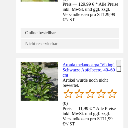
Preis — 129,99 € * Alle Preise
inkl. MwSt. und ggf. zzgl.
Versandkosten pro ST
129,99
€
*
/
ST
Online bestellbar
Nicht reservierbar
Aronia melanocarpa 'Viking',
Schwarze Apfelbeere, 40–60
cm
Artikel wurde noch nicht
bewertet.
(
0
)
Preis — 11,99 € * Alle Preise
inkl. MwSt. und ggf. zzgl.
Versandkosten pro ST
11,99
€
*
/
ST