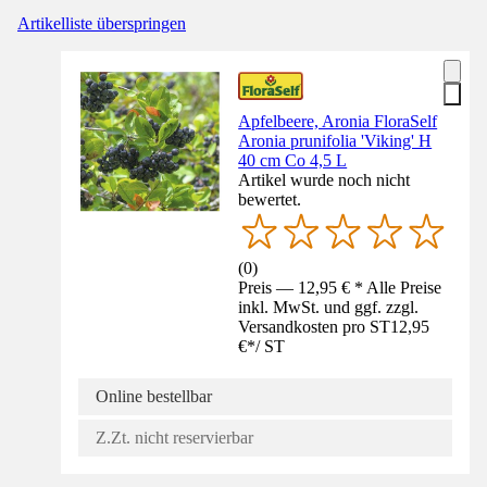
Artikelliste überspringen
Apfelbeere, Aronia FloraSelf
Aronia prunifolia 'Viking' H
40 cm Co 4,5 L
Artikel wurde noch nicht
bewertet.
(
0
)
Preis — 12,95 € * Alle Preise
inkl. MwSt. und ggf. zzgl.
Versandkosten pro ST
12,95
€
*
/
ST
Online bestellbar
Z.Zt. nicht reservierbar