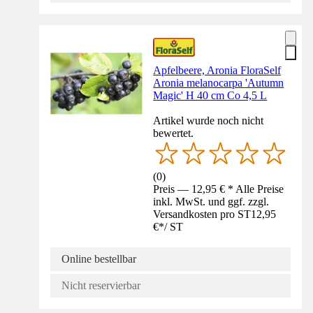
Apfelbeere, Aronia FloraSelf
Aronia melanocarpa 'Autumn
Magic' H 40 cm Co 4,5 L
Artikel wurde noch nicht
bewertet.
(
0
)
Preis — 12,95 € * Alle Preise
inkl. MwSt. und ggf. zzgl.
Versandkosten pro ST
12,95
€
*
/
ST
Online bestellbar
Nicht reservierbar