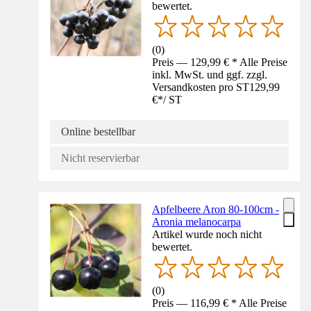
bewertet.
(
0
)
Preis — 129,99 € * Alle Preise
inkl. MwSt. und ggf. zzgl.
Versandkosten pro ST
129,99
€
*
/
ST
Online bestellbar
Nicht reservierbar
Apfelbeere Aron 80-100cm -
Aronia melanocarpa
Artikel wurde noch nicht
bewertet.
(
0
)
Preis — 116,99 € * Alle Preise