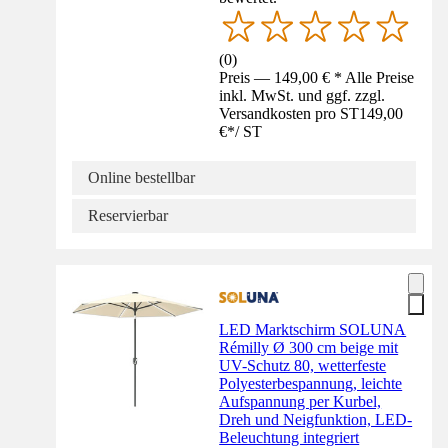
(
0
)
Preis — 149,00 € * Alle Preise
inkl. MwSt. und ggf. zzgl.
Versandkosten pro ST
149,00
€
*
/
ST
Online bestellbar
Reservierbar
LED Marktschirm SOLUNA
Rémilly Ø 300 cm beige mit
UV-Schutz 80, wetterfeste
Polyesterbespannung, leichte
Aufspannung per Kurbel,
Dreh und Neigfunktion, LED-
Beleuchtung integriert