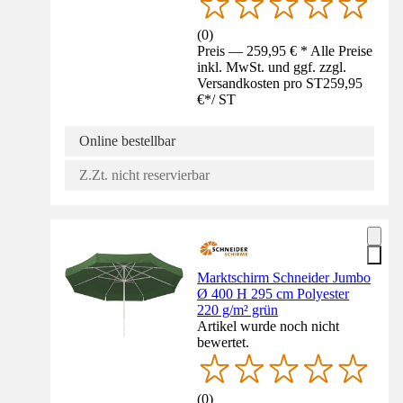
(
0
)
Preis — 259,95 € * Alle Preise
inkl. MwSt. und ggf. zzgl.
Versandkosten pro ST
259,95
€
*
/
ST
Online bestellbar
Z.Zt. nicht reservierbar
Marktschirm Schneider Jumbo
Ø 400 H 295 cm Polyester
220 g/m² grün
Artikel wurde noch nicht
bewertet.
(
0
)