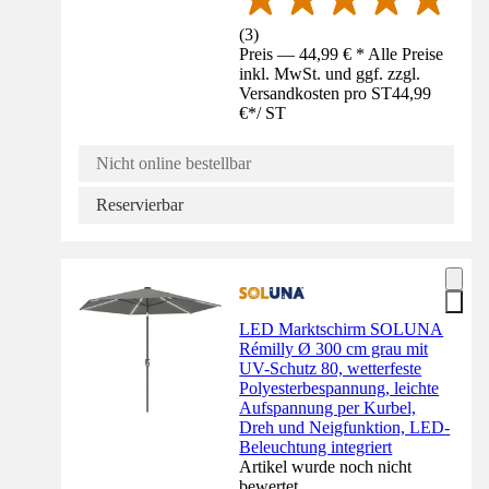
(
3
)
Preis — 44,99 € * Alle Preise
inkl. MwSt. und ggf. zzgl.
Versandkosten pro ST
44,99
€
*
/
ST
Nicht online bestellbar
Reservierbar
LED Marktschirm SOLUNA
Rémilly Ø 300 cm grau mit
UV-Schutz 80, wetterfeste
Polyesterbespannung, leichte
Aufspannung per Kurbel,
Dreh und Neigfunktion, LED-
Beleuchtung integriert
Artikel wurde noch nicht
bewertet.