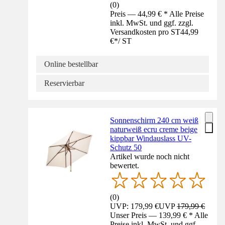
(
0
)
Preis — 44,99 € * Alle Preise
inkl. MwSt. und ggf. zzgl.
Versandkosten pro ST
44,99
€
*
/
ST
Online bestellbar
Reservierbar
Sonnenschirm 240 cm weiß
naturweiß ecru creme beige
kippbar Windauslass UV-
Schutz 50
Artikel wurde noch nicht
bewertet.
(
0
)
UVP: 179,99 €
UVP
179,99 €
Unser Preis — 139,99 € * Alle
Preise inkl. MwSt. und ggf.