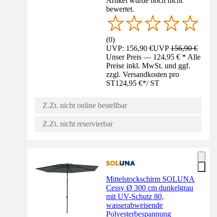
Artikel wurde noch nicht
bewertet.
(
0
)
UVP: 156,90 €
UVP
156,90 €
Unser Preis — 124,95 € * Alle
Preise inkl. MwSt. und ggf.
zzgl. Versandkosten pro
ST
124,95 €
*
/
ST
Z.Zt. nicht online bestellbar
Z.Zt. nicht reservierbar
Mittelstockschirm SOLUNA
Cessy Ø 300 cm dunkelgrau
mit UV-Schutz 80,
wasserabweisende
Polyesterbespannung