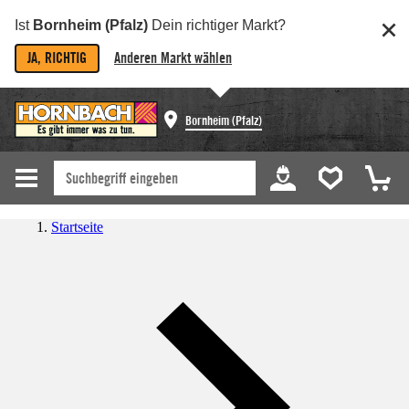
Ist
Bornheim (Pfalz)
Dein richtiger Markt?
JA, RICHTIG
Anderen Markt wählen
Bornheim (Pfalz)
Startseite