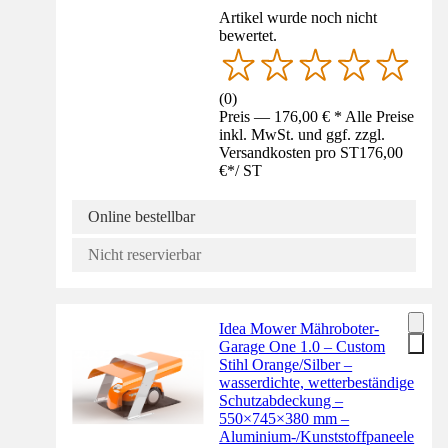
Artikel wurde noch nicht
bewertet.
(
0
)
Preis — 176,00 € * Alle Preise
inkl. MwSt. und ggf. zzgl.
Versandkosten pro ST
176,00
€
*
/
ST
Online bestellbar
Nicht reservierbar
Idea Mower Mähroboter-
Garage One 1.0 – Custom
Stihl Orange/Silber –
wasserdichte, wetterbeständige
Schutzabdeckung –
550×745×380 mm –
Aluminium-/Kunststoffpaneele