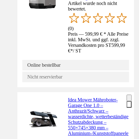
Artikel wurde noch nicht
bewertet.
(
0
)
Preis — 599,99 € * Alle Preise
inkl. MwSt. und ggf. zzgl.
Versandkosten pro ST
599,99
€
*
/
ST
Online bestellbar
Nicht reservierbar
Idea Mower Mähroboter-
Garage One 1.0 –
Anthrazit/Schwarz –
wasserdichte, wetterbeständige
Schutzabdeckung –
550×745×380 mm –
Aluminium-/Kunststoffpaneele