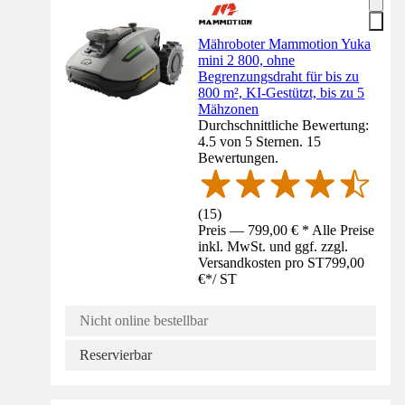
Mähroboter Mammotion Yuka
mini 2 800, ohne
Begrenzungsdraht für bis zu
800 m², KI-Gestützt, bis zu 5
Mähzonen
Durchschnittliche Bewertung:
4.5 von 5 Sternen. 15
Bewertungen.
(
15
)
Preis — 799,00 € * Alle Preise
inkl. MwSt. und ggf. zzgl.
Versandkosten pro ST
799,00
€
*
/
ST
Nicht online bestellbar
Reservierbar