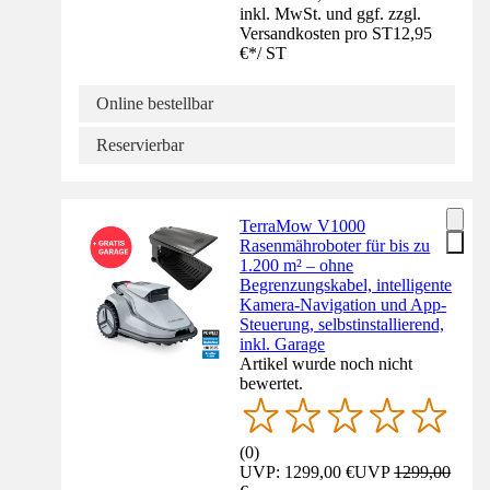
inkl. MwSt. und ggf. zzgl.
Versandkosten pro ST
12,95
€
*
/
ST
Online bestellbar
Reservierbar
TerraMow V1000
Rasenmähroboter für bis zu
1.200 m² – ohne
Begrenzungskabel, intelligente
Kamera-Navigation und App-
Steuerung, selbstinstallierend,
inkl. Garage
Artikel wurde noch nicht
bewertet.
(
0
)
UVP: 1299,00 €
UVP
1299,00