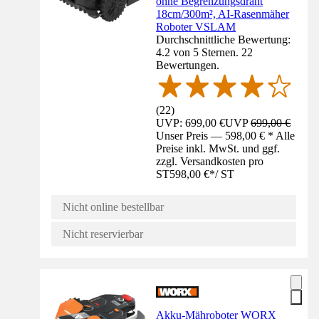
ohne Begrenzungsdraht
18cm/300m², AI-Rasenmäher
Roboter VSLAM
Durchschnittliche Bewertung:
4.2 von 5 Sternen. 22
Bewertungen.
(
22
)
UVP: 699,00 €
UVP
699,00 €
Unser Preis — 598,00 € * Alle
Preise inkl. MwSt. und ggf.
zzgl. Versandkosten pro
ST
598,00 €
*
/
ST
Nicht online bestellbar
Nicht reservierbar
Akku-Mähroboter WORX