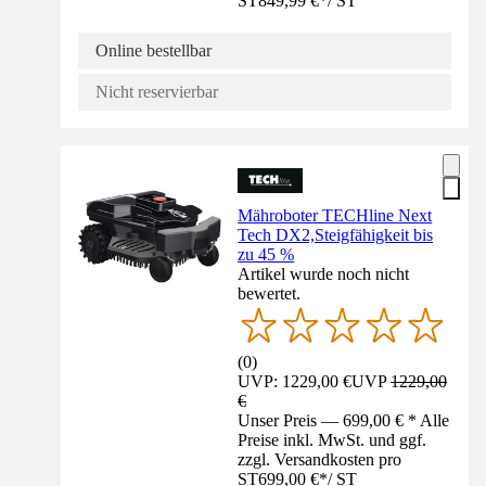
ST
849,99 €
*
/
ST
Online bestellbar
Nicht reservierbar
Mähroboter TECHline Next
Tech DX2,Steigfähigkeit bis
zu 45 %
Artikel wurde noch nicht
bewertet.
(
0
)
UVP: 1229,00 €
UVP
1229,00
€
Unser Preis — 699,00 € * Alle
Preise inkl. MwSt. und ggf.
zzgl. Versandkosten pro
ST
699,00 €
*
/
ST