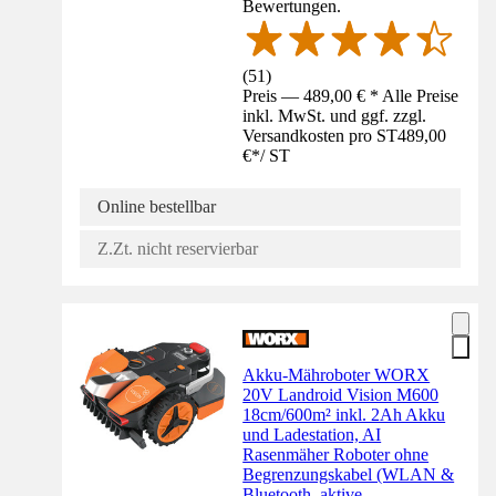
Bewertungen.
(
51
)
Preis — 489,00 € * Alle Preise
inkl. MwSt. und ggf. zzgl.
Versandkosten pro ST
489,00
€
*
/
ST
Online bestellbar
Z.Zt. nicht reservierbar
Akku-Mähroboter WORX
20V Landroid Vision M600
18cm/600m² inkl. 2Ah Akku
und Ladestation, AI
Rasenmäher Roboter ohne
Begrenzungskabel (WLAN &
Bluetooth, aktive