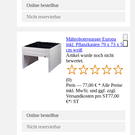
Online bestellbar
Nicht reservierbar
Mährobotergarage Europa
inkl. Pflanzkasten 79 x 73 x 56
cm weiß
Artikel wurde noch nicht
bewertet.
(
0
)
Preis — 77,00 € * Alle Preise
inkl. MwSt. und ggf. zzgl.
Versandkosten pro ST
77,00
€
*
/
ST
Online bestellbar
Nicht reservierbar