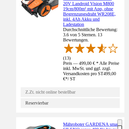
20V Landroid Vision M800
19cm/800m² mit App, ohne
Begrenzungsdraht WR208E,
inkl. 4Ah Akku und
Ladestation
Durchschnittliche Bewertung:
3.6 von 5 Sternen. 13
Bewertungen.
(
13
)
Preis — 499,00 € * Alle Preise
inkl. MwSt. und ggf. zzgl.
Versandkosten pro ST
499,00
€
*
/
ST
Z.Zt. nicht online bestellbar
Reservierbar
Mähroboter GARDENA smart