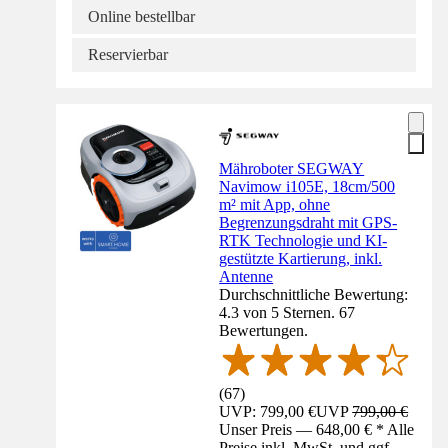
Online bestellbar
Reservierbar
Mähroboter SEGWAY
Navimow i105E, 18cm/500
m² mit App, ohne
Begrenzungsdraht mit GPS-
RTK Technologie und KI-
gestützte Kartierung, inkl.
Antenne
Durchschnittliche Bewertung:
4.3 von 5 Sternen. 67
Bewertungen.
(
67
)
UVP: 799,00 €
UVP
799,00 €
Unser Preis — 648,00 € * Alle
Preise inkl. MwSt. und ggf.