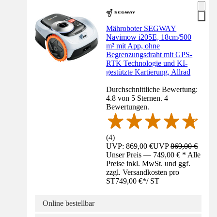
Mähroboter SEGWAY
Navimow i205E, 18cm/500
m² mit App, ohne
Begrenzungsdraht mit GPS-
RTK Technologie und KI-
gestützte Kartierung, Allrad
Durchschnittliche Bewertung:
4.8 von 5 Sternen. 4
Bewertungen.
(
4
)
UVP: 869,00 €
UVP
869,00 €
Unser Preis — 749,00 € * Alle
Preise inkl. MwSt. und ggf.
zzgl. Versandkosten pro
ST
749,00 €
*
/
ST
Online bestellbar