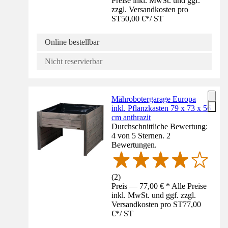
Preise inkl. MwSt. und ggf.
zzgl. Versandkosten pro
ST
50,00 €
*
/
ST
Online bestellbar
Nicht reservierbar
Mährobotergarage Europa
inkl. Pflanzkasten 79 x 73 x 56
cm anthrazit
Durchschnittliche Bewertung:
4 von 5 Sternen. 2
Bewertungen.
(
2
)
Preis — 77,00 € * Alle Preise
inkl. MwSt. und ggf. zzgl.
Versandkosten pro ST
77,00
€
*
/
ST