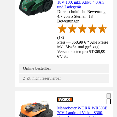
18V-100, inkl. Akku 4,0 Ah
und Ladegerät
Durchschnittliche Bewertung:
4.7 von 5 Sternen. 18
Bewertungen.
(
18
)
Preis — 368,99 € * Alle Preise
inkl. MwSt. und ggf. zzgl.
Versandkosten pro ST
368,99
€
*
/
ST
Online bestellbar
Z.Zt. nicht reservierbar
Mähroboter WORX WR303E
20V Landroid Vision S300,