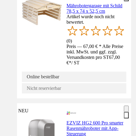
Mährobotergarage mit Schild
78,5 x 74 x 52,5 cm
Artikel wurde noch nicht
bewertet.
(
0
)
Preis — 67,00 € * Alle Preise
inkl. MwSt. und ggf. zzgl.
Versandkosten pro ST
67,00
€
*
/
ST
Online bestellbar
Nicht reservierbar
NEU
EZVIZ HG2 600 Pro smarter
Rasenmähroboter mit App-
Steuerung