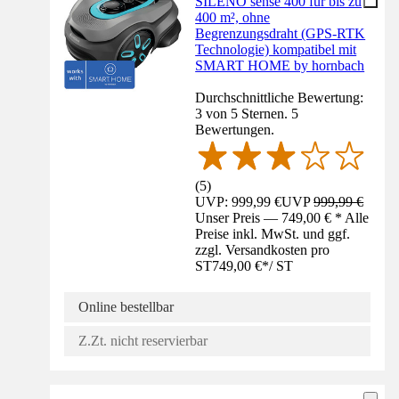
SILENO sense 400 für bis zu
400 m², ohne
Begrenzungsdraht (GPS-RTK
Technologie) kompatibel mit
SMART HOME by hornbach
Durchschnittliche Bewertung:
3 von 5 Sternen. 5
Bewertungen.
(
5
)
UVP: 999,99 €
UVP
999,99 €
Unser Preis — 749,00 € * Alle
Preise inkl. MwSt. und ggf.
zzgl. Versandkosten pro
ST
749,00 €
*
/
ST
Online bestellbar
Z.Zt. nicht reservierbar