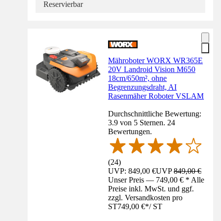
Reservierbar
Mähroboter WORX WR365E
20V Landroid Vision M650
18cm/650m², ohne
Begrenzungsdraht, AI
Rasenmäher Roboter VSLAM
Durchschnittliche Bewertung:
3.9 von 5 Sternen. 24
Bewertungen.
(
24
)
UVP: 849,00 €
UVP
849,00 €
Unser Preis — 749,00 € * Alle
Preise inkl. MwSt. und ggf.
zzgl. Versandkosten pro
ST
749,00 €
*
/
ST