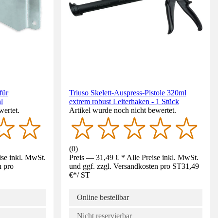
für
Triuso Skelett-Auspress-Pistole 320ml
l
extrem robust Leiterhaken - 1 Stück
wertet.
Artikel wurde noch nicht bewertet.
(
0
)
ise inkl. MwSt.
Preis — 31,49 € * Alle Preise inkl. MwSt.
n pro
und ggf. zzgl. Versandkosten pro ST
31,49
€
*
/
ST
Online bestellbar
Nicht reservierbar