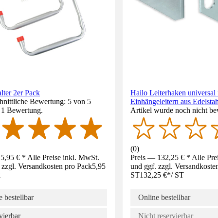
lter 2er Pack
Hailo Leiterhaken universal 
nittliche Bewertung: 5 von 5
Einhängeleitern aus Edelstah
. 1 Bewertung.
Artikel wurde noch nicht be
(
0
)
5,95 € * Alle Preise inkl. MwSt.
Preis — 132,25 € * Alle Pre
 zzgl. Versandkosten pro Pack
5,95
und ggf. zzgl. Versandkoste
k
ST
132,25 €
*
/
ST
 bestellbar
Online bestellbar
vierbar
Nicht reservierbar