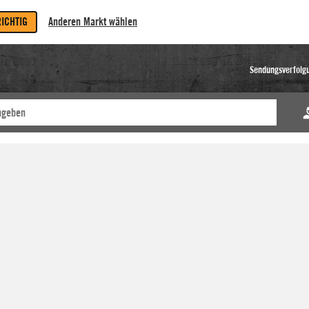
RICHTIG
Anderen Markt wählen
Sendungsverfolg