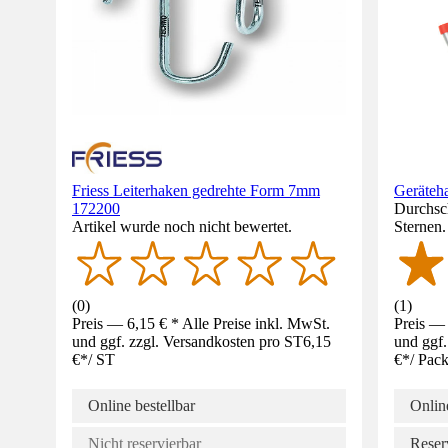
Friess Leiterhaken gedrehte Form 7mm
Geräteha
172200
Durchsch
Artikel wurde noch nicht bewertet.
Sternen
(
0
)
(
1
)
Preis — 6,15 € * Alle Preise inkl. MwSt.
Preis — 
und ggf. zzgl. Versandkosten pro ST
6,15
und ggf.
€
*
/
ST
€
*
/
Pac
Online bestellbar
Online
Nicht reservierbar
Reser