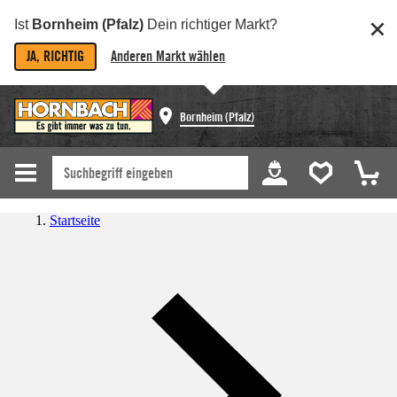
Ist
Bornheim (Pfalz)
Dein richtiger Markt?
JA, RICHTIG
Anderen Markt wählen
Bornheim (Pfalz)
Startseite