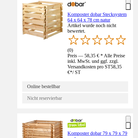
Komposter dobar Stecksystem
64 x 64 x 78 cm natur
Artikel wurde noch nicht
bewertet.
(
0
)
Preis — 58,35 € * Alle Preise
inkl. MwSt. und ggf. zzgl.
Versandkosten pro ST
58,35
€
*
/
ST
Online bestellbar
Nicht reservierbar
Komposter dobar 79 x 79 x 79