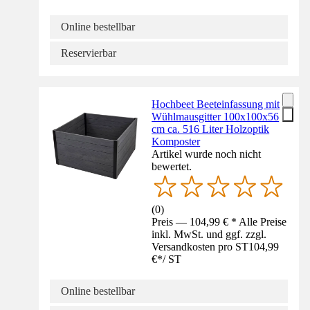
Online bestellbar
Reservierbar
Hochbeet Beeteinfassung mit
Wühlmausgitter 100x100x56
cm ca. 516 Liter Holzoptik
Komposter
Artikel wurde noch nicht
bewertet.
(
0
)
Preis — 104,99 € * Alle Preise
inkl. MwSt. und ggf. zzgl.
Versandkosten pro ST
104,99
€
*
/
ST
Online bestellbar