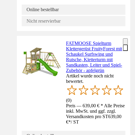
Online bestellbar
Nicht reservierbar
FATMOOSE Spielturm
Klettergerüst FruityForest mit
Schaukel Surfswing und
Rutsche, Kletterturm mit
Sandkasten, Leiter und Spiel-
Zubehör - apfelgrün
Artikel wurde noch nicht
bewertet.
(
0
)
Preis — 639,00 € * Alle Preise
inkl. MwSt. und ggf. zzgl.
Versandkosten pro ST
639,00
€
*
/
ST