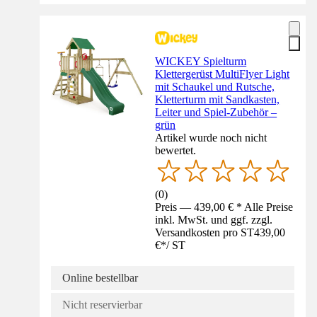
WICKEY Spielturm
Klettergerüst MultiFlyer Light
mit Schaukel und Rutsche,
Kletterturm mit Sandkasten,
Leiter und Spiel-Zubehör –
grün
Artikel wurde noch nicht
bewertet.
(
0
)
Preis — 439,00 € * Alle Preise
inkl. MwSt. und ggf. zzgl.
Versandkosten pro ST
439,00
€
*
/
ST
Online bestellbar
Nicht reservierbar