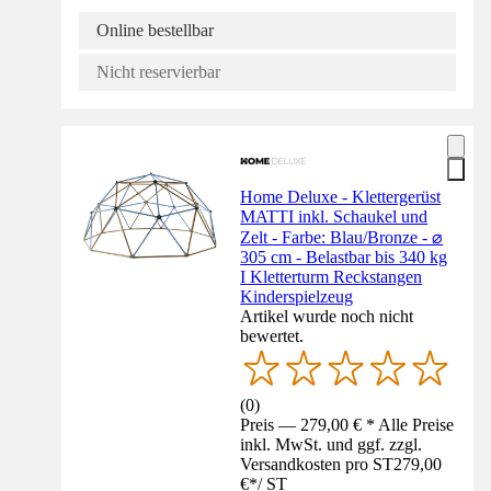
Online bestellbar
Nicht reservierbar
Home Deluxe - Klettergerüst
MATTI inkl. Schaukel und
Zelt - Farbe: Blau/Bronze - ⌀
305 cm - Belastbar bis 340 kg
I Kletterturm Reckstangen
Kinderspielzeug
Artikel wurde noch nicht
bewertet.
(
0
)
Preis — 279,00 € * Alle Preise
inkl. MwSt. und ggf. zzgl.
Versandkosten pro ST
279,00
€
*
/
ST