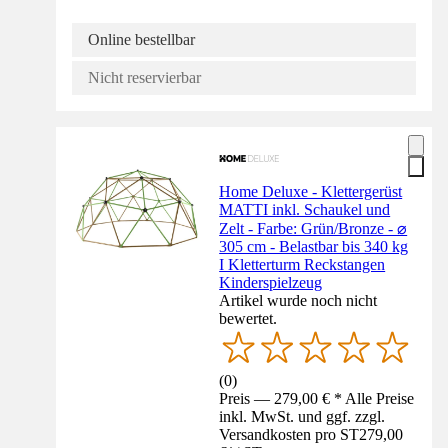
Online bestellbar
Nicht reservierbar
Home Deluxe - Klettergerüst
MATTI inkl. Schaukel und
Zelt - Farbe: Grün/Bronze - ⌀
305 cm - Belastbar bis 340 kg
I Kletterturm Reckstangen
Kinderspielzeug
Artikel wurde noch nicht
bewertet.
(
0
)
Preis — 279,00 € * Alle Preise
inkl. MwSt. und ggf. zzgl.
Versandkosten pro ST
279,00