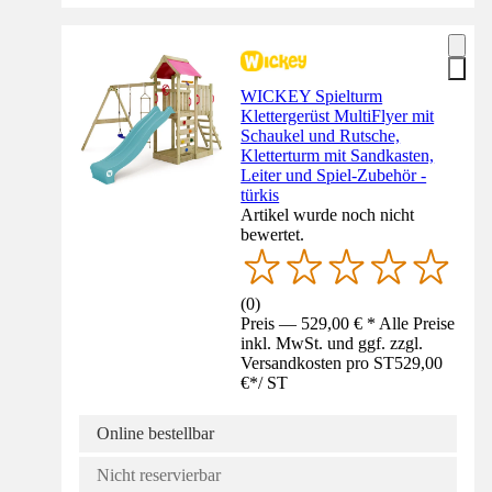
WICKEY Spielturm
Klettergerüst MultiFlyer mit
Schaukel und Rutsche,
Kletterturm mit Sandkasten,
Leiter und Spiel-Zubehör -
türkis
Artikel wurde noch nicht
bewertet.
(
0
)
Preis — 529,00 € * Alle Preise
inkl. MwSt. und ggf. zzgl.
Versandkosten pro ST
529,00
€
*
/
ST
Online bestellbar
Nicht reservierbar