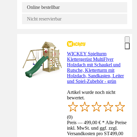
Online bestellbar
Nicht reservierbar
WICKEY Spielturm
Klettergerüst MultiFlyer
Holzdach mit Schaukel und
Rutsche, Kletterturm mit
Holzdach, Sandkasten, Leiter
und Spiel-Zubehör - grün
Artikel wurde noch nicht
bewertet.
(
0
)
Preis — 499,00 € * Alle Preise
inkl. MwSt. und ggf. zzgl.
Versandkosten pro ST
499,00