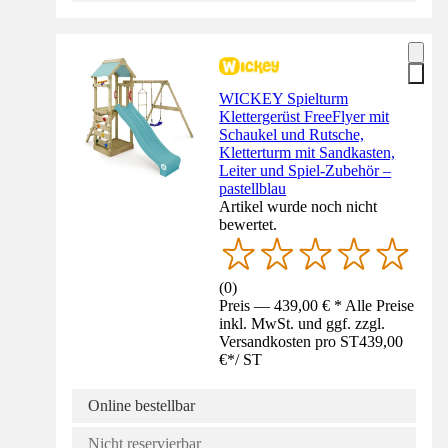
WICKEY Spielturm
Klettergerüst FreeFlyer mit
Schaukel und Rutsche,
Kletterturm mit Sandkasten,
Leiter und Spiel-Zubehör –
pastellblau
Artikel wurde noch nicht
bewertet.
(
0
)
Preis — 439,00 € * Alle Preise
inkl. MwSt. und ggf. zzgl.
Versandkosten pro ST
439,00
€
*
/
ST
Online bestellbar
Nicht reservierbar