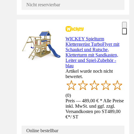
Nicht reservierbar
WICKEY Spielturm
Klettergerüst TurboFlyer mit
Schaukel und Rutsche,
Kletterturm mit Sandkasten,
Leiter und Spiel-Zubehör -
blau
Artikel wurde noch nicht
bewertet.
(
0
)
Preis — 489,00 € * Alle Preise
inkl. MwSt. und ggf. zzgl.
Versandkosten pro ST
489,00
€
*
/
ST
Online bestellbar