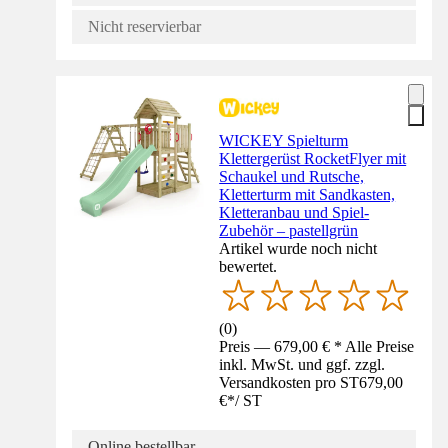
Nicht reservierbar
WICKEY Spielturm
Klettergerüst RocketFlyer mit
Schaukel und Rutsche,
Kletterturm mit Sandkasten,
Kletteranbau und Spiel-
Zubehör – pastellgrün
Artikel wurde noch nicht
bewertet.
(
0
)
Preis — 679,00 € * Alle Preise
inkl. MwSt. und ggf. zzgl.
Versandkosten pro ST
679,00
€
*
/
ST
Online bestellbar