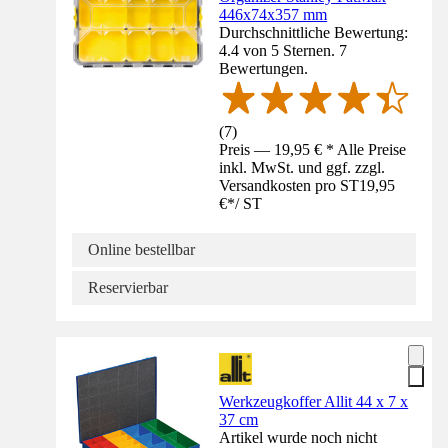
446x74x357 mm
Durchschnittliche Bewertung:
4.4 von 5 Sternen. 7
Bewertungen.
(
7
)
Preis — 19,95 € * Alle Preise
inkl. MwSt. und ggf. zzgl.
Versandkosten pro ST
19,95
€
*
/
ST
Online bestellbar
Reservierbar
Werkzeugkoffer Allit 44 x 7 x
37 cm
Artikel wurde noch nicht