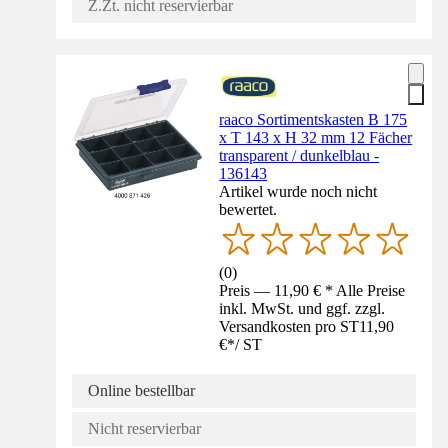
Z.Zt. nicht reservierbar
raaco Sortimentskasten B 175
x T 143 x H 32 mm 12 Fächer
transparent / dunkelblau -
136143
Artikel wurde noch nicht
bewertet.
(
0
)
Preis — 11,90 € * Alle Preise
inkl. MwSt. und ggf. zzgl.
Versandkosten pro ST
11,90
€
*
/
ST
Online bestellbar
Nicht reservierbar