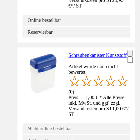
Versandkosten pro ST
25,95
€
*
/
ST
Online bestellbar
Reservierbar
Schraubenkanister Kunststoff
Artikel wurde noch nicht
bewertet.
(
0
)
Preis — 1,00 € * Alle Preise
inkl. MwSt. und ggf. zzgl.
Versandkosten pro ST
1,00 €
*
/
ST
Nicht online bestellbar