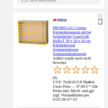
Z.Zt. nicht reservierbar
PROREGAL Cosimo
Kleinteilemagazin mit 64
Schubfächer Grau/Gelb
HxBxT 39 x 50 x 16 cm
Kleinteileregal
Sortimentsboxen
Sortimentskastenregal
Artikel wurde noch nicht
bewertet.
(
0
)
UVP: 79,00 €
UVP
79,00 €
Unser Preis — 47,90 € * Alle
Preise inkl. MwSt. und ggf.
zzgl. Versandkosten pro
ST
47,90 €
*
/
ST