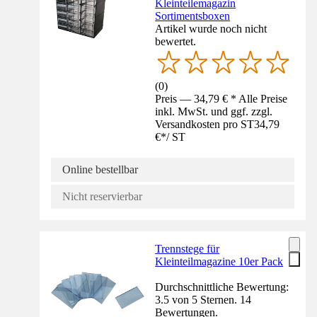
Kleinteilemagazin
Sortimentsboxen
Artikel wurde noch nicht
bewertet.
(
0
)
Preis — 34,79 € * Alle Preise
inkl. MwSt. und ggf. zzgl.
Versandkosten pro ST
34,79
€
*
/
ST
Online bestellbar
Nicht reservierbar
Trennstege für
Kleinteilmagazine 10er Pack
Durchschnittliche Bewertung:
3.5 von 5 Sternen. 14
Bewertungen.