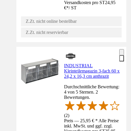
Versandkosten pro ST
24,95
€
*
/
ST
Z.Zt. nicht online bestellbar
Z.Zt. nicht reservierbar
INDUSTRIAL
Kleinteilemagazin 3-fach 60 x
24,2 x 16,3 cm anthrazit
Durchschnittliche Bewertung:
4 von 5 Sternen. 2
Bewertungen.
(
2
)
Preis — 25,95 € * Alle Preise
inkl. MwSt. und ggf. zzgl.