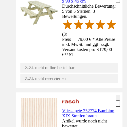
x 90 x 45 cm
Durchschnittliche Bewertung:
5 von 5 Sternen. 3
Bewertungen.
(
3
)
Preis — 79,00 € * Alle Preise
inkl. MwSt. und ggf. zzgl.
Versandkosten pro ST
79,00
€
*
/
ST
Z.Zt. nicht online bestellbar
Z.Zt. nicht reservierbar
Vliestapete 252774 Bambino
XIX Streifen braun
Artikel wurde noch nicht
bewertet.