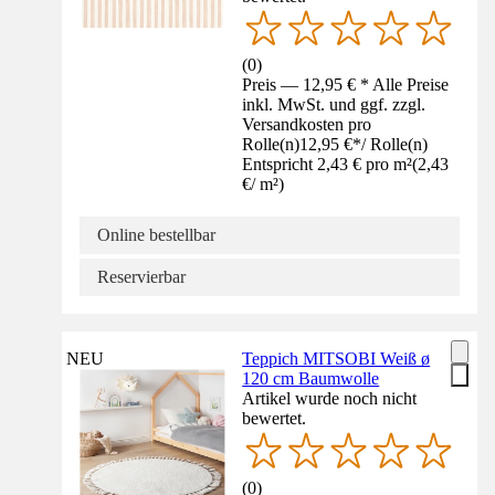
(
0
)
Preis — 12,95 € * Alle Preise
inkl. MwSt. und ggf. zzgl.
Versandkosten pro
Rolle(n)
12,95 €
*
/
Rolle(n)
Entspricht 2,43 € pro m²
(
2,43
€
/
m²
)
Online bestellbar
Reservierbar
NEU
Teppich MITSOBI Weiß ø
120 cm Baumwolle
Artikel wurde noch nicht
bewertet.
(
0
)