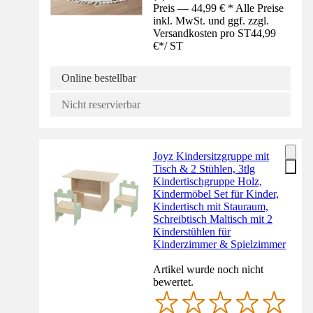
Preis — 44,99 € * Alle Preise
inkl. MwSt. und ggf. zzgl.
Versandkosten pro ST
44,99
€
*
/
ST
Online bestellbar
Nicht reservierbar
Joyz Kindersitzgruppe mit
Tisch & 2 Stühlen, 3tlg
Kindertischgruppe Holz,
Kindermöbel Set für Kinder,
Kindertisch mit Stauraum,
Schreibtisch Maltisch mit 2
Kinderstühlen für
Kinderzimmer & Spielzimmer
Artikel wurde noch nicht
bewertet.