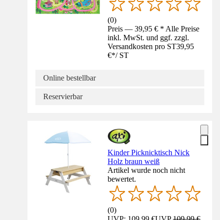
(
0
)
Preis — 39,95 € * Alle Preise
inkl. MwSt. und ggf. zzgl.
Versandkosten pro ST
39,95
€
*
/
ST
Online bestellbar
Reservierbar
Kinder Picknicktisch Nick
Holz braun weiß
Artikel wurde noch nicht
bewertet.
(
0
)
UVP: 109,99 €
UVP
109,99 €