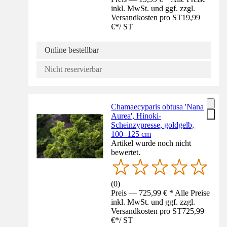
inkl. MwSt. und ggf. zzgl.
Versandkosten pro ST
19,99
€
*
/
ST
Online bestellbar
Nicht reservierbar
Chamaecyparis obtusa 'Nana
Aurea', Hinoki-
Scheinzypresse, goldgelb,
100–125 cm
Artikel wurde noch nicht
bewertet.
(
0
)
Preis — 725,99 € * Alle Preise
inkl. MwSt. und ggf. zzgl.
Versandkosten pro ST
725,99
€
*
/
ST