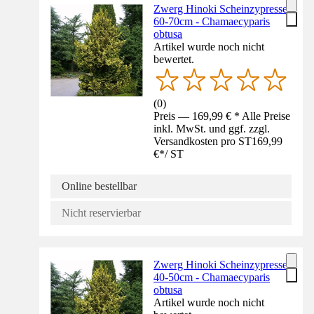
Zwerg Hinoki Scheinzypresse
60-70cm - Chamaecyparis
obtusa
Artikel wurde noch nicht
bewertet.
(
0
)
Preis — 169,99 € * Alle Preise
inkl. MwSt. und ggf. zzgl.
Versandkosten pro ST
169,99
€
*
/
ST
Online bestellbar
Nicht reservierbar
Zwerg Hinoki Scheinzypresse
40-50cm - Chamaecyparis
obtusa
Artikel wurde noch nicht