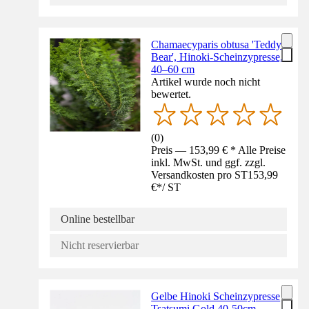
Chamaecyparis obtusa 'Teddy
Bear', Hinoki-Scheinzypresse,
40–60 cm
Artikel wurde noch nicht
bewertet.
(
0
)
Preis — 153,99 € * Alle Preise
inkl. MwSt. und ggf. zzgl.
Versandkosten pro ST
153,99
€
*
/
ST
Online bestellbar
Nicht reservierbar
Gelbe Hinoki Scheinzypresse
Tsatsumi Gold 40-50cm -