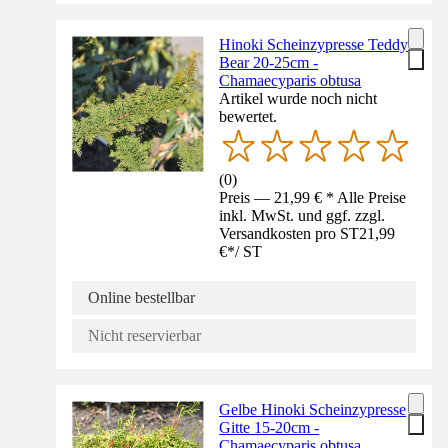
Hinoki Scheinzypresse Teddy
Bear 20-25cm -
Chamaecyparis obtusa
Artikel wurde noch nicht
bewertet.
(
0
)
Preis — 21,99 € * Alle Preise
inkl. MwSt. und ggf. zzgl.
Versandkosten pro ST
21,99
€
*
/
ST
Online bestellbar
Nicht reservierbar
Gelbe Hinoki Scheinzypresse
Gitte 15-20cm -
Chamaecyparis obtusa