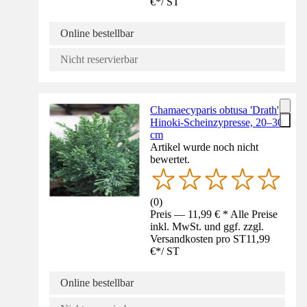
€
*
/
ST
Online bestellbar
Nicht reservierbar
Chamaecyparis obtusa 'Drath',
Hinoki-Scheinzypresse, 20–30
cm
Artikel wurde noch nicht
bewertet.
(
0
)
Preis — 11,99 € * Alle Preise
inkl. MwSt. und ggf. zzgl.
Versandkosten pro ST
11,99
€
*
/
ST
Online bestellbar