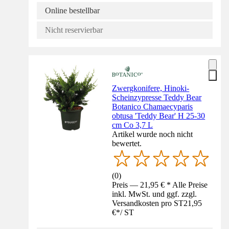
Online bestellbar
Nicht reservierbar
Zwergkonifere, Hinoki-
Scheinzypresse Teddy Bear
Botanico Chamaecyparis
obtusa 'Teddy Bear' H 25-30
cm Co 3,7 L
Artikel wurde noch nicht
bewertet.
(
0
)
Preis — 21,95 € * Alle Preise
inkl. MwSt. und ggf. zzgl.
Versandkosten pro ST
21,95
€
*
/
ST