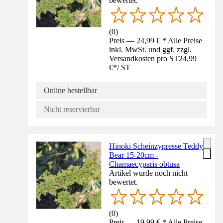
bewertet.
(
0
)
Preis — 24,99 € * Alle Preise
inkl. MwSt. und ggf. zzgl.
Versandkosten pro ST
24,99
€
*
/
ST
Online bestellbar
Nicht reservierbar
Hinoki Scheinzypresse Teddy
Bear 15-20cm -
Chamaecyparis obtusa
Artikel wurde noch nicht
bewertet.
(
0
)
Preis — 19,99 € * Alle Preise