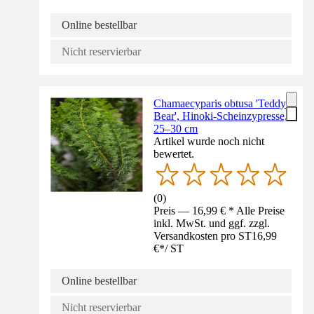
Online bestellbar
Nicht reservierbar
Chamaecyparis obtusa 'Teddy
Bear', Hinoki-Scheinzypresse,
25–30 cm
Artikel wurde noch nicht
bewertet.
(
0
)
Preis — 16,99 € * Alle Preise
inkl. MwSt. und ggf. zzgl.
Versandkosten pro ST
16,99
€
*
/
ST
Online bestellbar
Nicht reservierbar