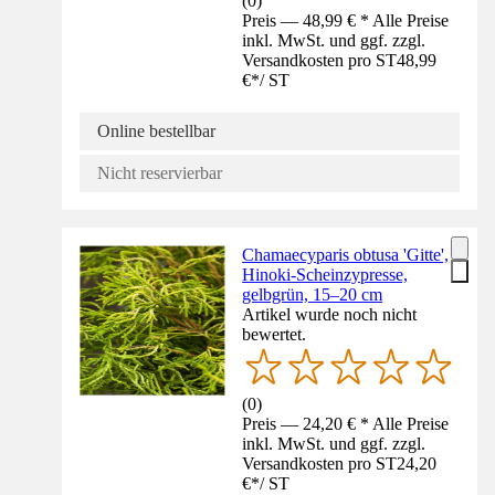
(
0
)
Preis — 48,99 € * Alle Preise
inkl. MwSt. und ggf. zzgl.
Versandkosten pro ST
48,99
€
*
/
ST
Online bestellbar
Nicht reservierbar
Chamaecyparis obtusa 'Gitte',
Hinoki-Scheinzypresse,
gelbgrün, 15–20 cm
Artikel wurde noch nicht
bewertet.
(
0
)
Preis — 24,20 € * Alle Preise
inkl. MwSt. und ggf. zzgl.
Versandkosten pro ST
24,20
€
*
/
ST