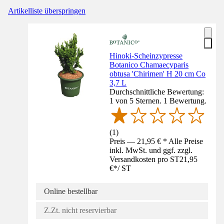
Artikelliste überspringen
Hinoki-Scheinzypresse
Botanico Chamaecyparis
obtusa 'Chirimen' H 20 cm Co
3,7 L
Durchschnittliche Bewertung:
1 von 5 Sternen. 1 Bewertung.
(
1
)
Preis — 21,95 € * Alle Preise
inkl. MwSt. und ggf. zzgl.
Versandkosten pro ST
21,95
€
*
/
ST
Online bestellbar
Z.Zt. nicht reservierbar