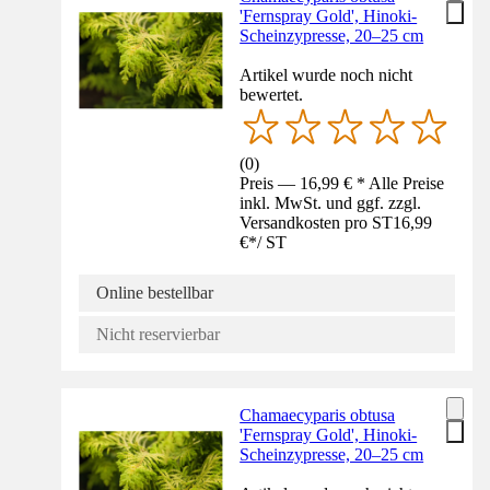
'Fernspray Gold', Hinoki-
Scheinzypresse, 20–25 cm
Artikel wurde noch nicht
bewertet.
(
0
)
Preis — 16,99 € * Alle Preise
inkl. MwSt. und ggf. zzgl.
Versandkosten pro ST
16,99
€
*
/
ST
Online bestellbar
Nicht reservierbar
Chamaecyparis obtusa
'Fernspray Gold', Hinoki-
Scheinzypresse, 20–25 cm