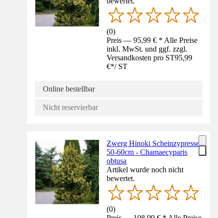
bewertet.
(
0
)
Preis — 95,99 € * Alle Preise
inkl. MwSt. und ggf. zzgl.
Versandkosten pro ST
95,99
€
*
/
ST
Online bestellbar
Nicht reservierbar
Zwerg Hinoki Scheinzypresse
50-60cm - Chamaecyparis
obtusa
Artikel wurde noch nicht
bewertet.
(
0
)
Preis — 108,99 € * Alle Preise