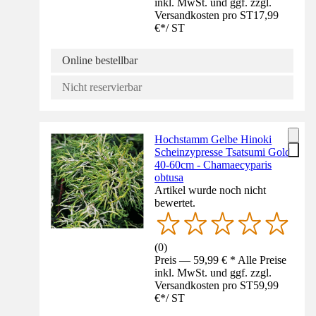
inkl. MwSt. und ggf. zzgl.
Versandkosten pro ST
17,99
€
*
/
ST
Online bestellbar
Nicht reservierbar
Hochstamm Gelbe Hinoki
Scheinzypresse Tsatsumi Gold
40-60cm - Chamaecyparis
obtusa
Artikel wurde noch nicht
bewertet.
(
0
)
Preis — 59,99 € * Alle Preise
inkl. MwSt. und ggf. zzgl.
Versandkosten pro ST
59,99
€
*
/
ST