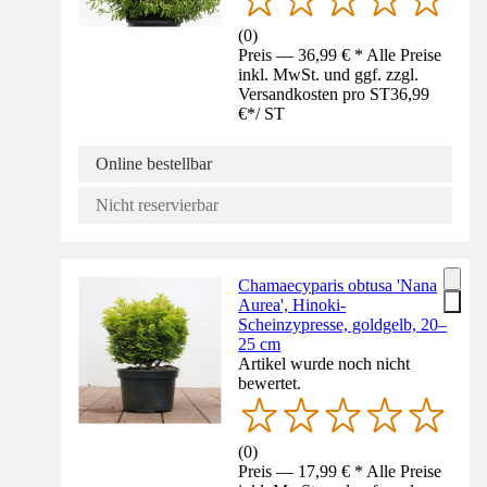
(
0
)
Preis — 36,99 € * Alle Preise
inkl. MwSt. und ggf. zzgl.
Versandkosten pro ST
36,99
€
*
/
ST
Online bestellbar
Nicht reservierbar
Chamaecyparis obtusa 'Nana
Aurea', Hinoki-
Scheinzypresse, goldgelb, 20–
25 cm
Artikel wurde noch nicht
bewertet.
(
0
)
Preis — 17,99 € * Alle Preise