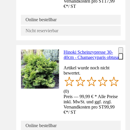
Versandkosten pro ST
17,99
€
*
/
ST
Online bestellbar
Nicht reservierbar
Hinoki Scheinzypresse 30-
40cm - Chamaecyparis obtusa
Artikel wurde noch nicht
bewertet.
(
0
)
Preis — 99,99 € * Alle Preise
inkl. MwSt. und ggf. zzgl.
Versandkosten pro ST
99,99
€
*
/
ST
Online bestellbar