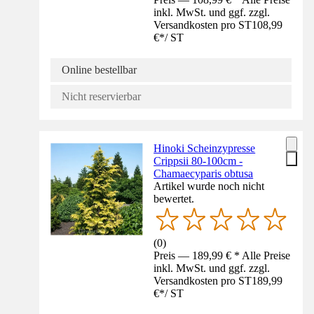
inkl. MwSt. und ggf. zzgl.
Versandkosten pro ST
108,99
€
*
/
ST
Online bestellbar
Nicht reservierbar
Hinoki Scheinzypresse
Crippsii 80-100cm -
Chamaecyparis obtusa
Artikel wurde noch nicht
bewertet.
(
0
)
Preis — 189,99 € * Alle Preise
inkl. MwSt. und ggf. zzgl.
Versandkosten pro ST
189,99
€
*
/
ST