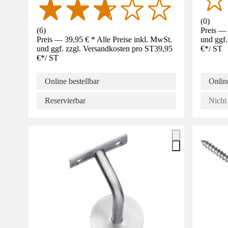
(
0
)
(
6
)
Preis — 
Preis — 39,95 € * Alle Preise inkl. MwSt.
und ggf.
und ggf. zzgl. Versandkosten pro ST
39,95
€
*
/
ST
€
*
/
ST
Online bestellbar
Online
Reservierbar
Nicht 