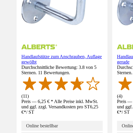
Handlaufstütze zum Anschrauben, Auflage
Handlau
gewölbt
gerade
Durchschnittliche Bewertung: 3.8 von 5
Durchsch
Sternen. 11 Bewertungen.
Sternen
(
11
)
(
4
)
Preis — 6,25 € * Alle Preise inkl. MwSt.
Preis — 
und ggf. zzgl. Versandkosten pro ST
6,25
und ggf.
€
*
/
ST
€
*
/
ST
Online bestellbar
Online