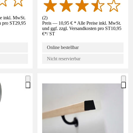
se inkl. MwSt.
(
2
)
n pro ST
29,95
Preis — 10,95 € * Alle Preise inkl. MwSt.
und ggf. zzgl. Versandkosten pro ST
10,95
€
*
/
ST
Online bestellbar
Nicht reservierbar