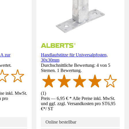
2A zur
Handlaufstütze für Universalpfosten,
30x30mm
wertet.
Durchschnittliche Bewertung: 4 von 5
Sternen. 1 Bewertung.
ise inkl. MwSt.
(
1
)
n pro
Preis — 6,95 € * Alle Preise inkl. MwSt.
und ggf. zzgl. Versandkosten pro ST
6,95
€
*
/
ST
Online bestellbar