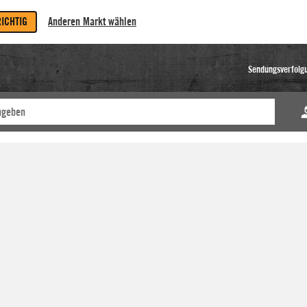
RICHTIG
Anderen Markt wählen
Sendungsverfolg