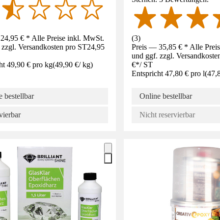
24,95 € * Alle Preise inkl. MwSt.
(
3
)
 zzgl. Versandkosten pro ST
24,95
Preis — 35,85 € * Alle Prei
und ggf. zzgl. Versandkoste
ht 49,90 € pro kg
(
49,90 €
/
kg
)
€
*
/
ST
Entspricht 47,80 € pro l
(
47,
 bestellbar
Online bestellbar
vierbar
Nicht reservierbar