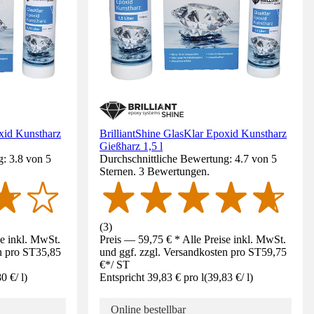
oxid Kunstharz
BrilliantShine GlasKlar Epoxid Kunstharz
Gießharz 1,5 l
: 3.8 von 5
Durchschnittliche Bewertung: 4.7 von 5
Sternen. 3 Bewertungen.
(
3
)
se inkl. MwSt.
Preis — 59,75 € * Alle Preise inkl. MwSt.
n pro ST
35,85
und ggf. zzgl. Versandkosten pro ST
59,75
€
*
/
ST
80 €
/
l
)
Entspricht 39,83 € pro l
(
39,83 €
/
l
)
Online bestellbar