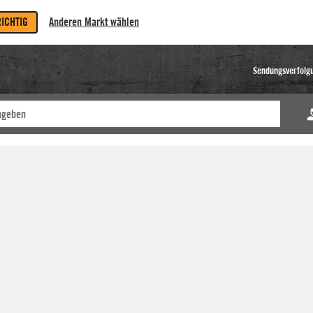
RICHTIG
Anderen Markt wählen
Sendungsverfolg