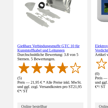
Gießharz Verbindungsmuffe GTC 10 für
Elektro
Kunststoffkabel und Leitungen
Verdicht
Durchschnittliche Bewertung: 3.8 von 5
Artikel 
Sternen. 5 Bewertungen.
(
0
)
(
5
)
Preis — 
Preis — 21,95 € * Alle Preise inkl. MwSt.
und ggf.
und ggf. zzgl. Versandkosten pro ST
21,95
€
*
/
ST
€
*
/
ST
Online bestellbar
Online