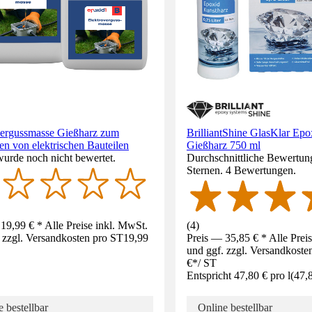
vergussmasse Gießharz zum
BrilliantShine GlasKlar Ep
en von elektrischen Bauteilen
Gießharz 750 ml
wurde noch nicht bewertet.
Durchschnittliche Bewertung
Sternen. 4 Bewertungen.
19,99 € * Alle Preise inkl. MwSt.
(
4
)
 zzgl. Versandkosten pro ST
19,99
Preis — 35,85 € * Alle Prei
und ggf. zzgl. Versandkoste
€
*
/
ST
Entspricht 47,80 € pro l
(
47,
 bestellbar
Online bestellbar