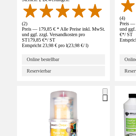
(
4
)
(
2
)
Preis — 
Preis — 179,85 € * Alle Preise inkl. MwSt.
und ggf.
und ggf. zzgl. Versandkosten pro
€
*
/
ST
ST
179,85 €
*
/
ST
Entspric
Entspricht 23,98 € pro l
(
23,98 €
/
l
)
Online bestellbar
Online
Reservierbar
Reser