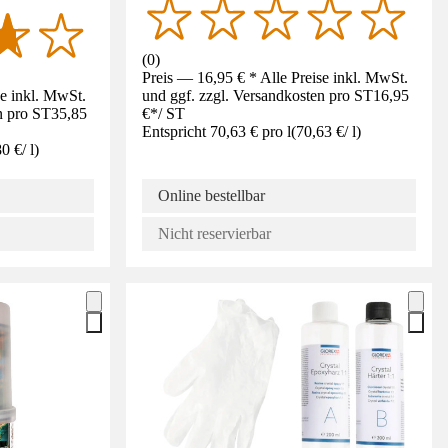
(
0
)
Preis — 16,95 € * Alle Preise inkl. MwSt.
se inkl. MwSt.
und ggf. zzgl. Versandkosten pro ST
16,95
n pro ST
35,85
€
*
/
ST
Entspricht 70,63 € pro l
(
70,63 €
/
l
)
80 €
/
l
)
Online bestellbar
Nicht reservierbar