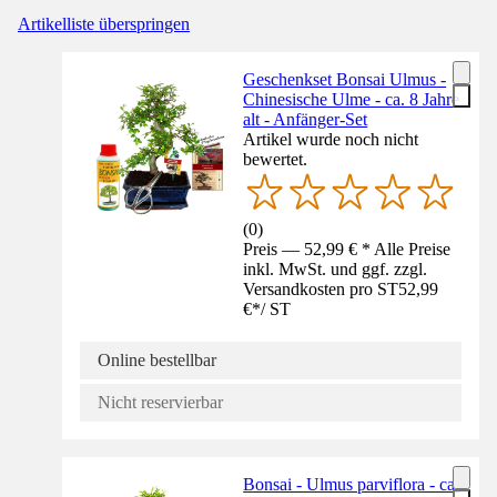
Artikelliste überspringen
Geschenkset Bonsai Ulmus -
Chinesische Ulme - ca. 8 Jahre
alt - Anfänger-Set
Artikel wurde noch nicht
bewertet.
(
0
)
Preis — 52,99 € * Alle Preise
inkl. MwSt. und ggf. zzgl.
Versandkosten pro ST
52,99
€
*
/
ST
Online bestellbar
Nicht reservierbar
Bonsai - Ulmus parviflora - ca.