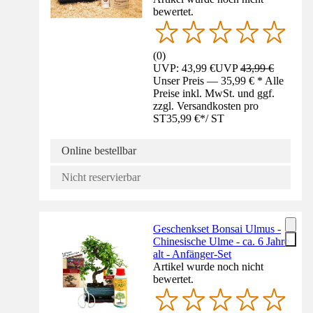
bewertet.
(
0
)
UVP: 43,99 €
UVP
43,99 €
Unser Preis — 35,99 € * Alle
Preise inkl. MwSt. und ggf.
zzgl. Versandkosten pro
ST
35,99 €
*
/
ST
Online bestellbar
Nicht reservierbar
Geschenkset Bonsai Ulmus -
Chinesische Ulme - ca. 6 Jahre
alt - Anfänger-Set
Artikel wurde noch nicht
bewertet.