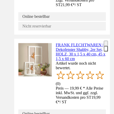
zzgl. Versandkosten pro
ST
21,99 €
*
/
ST
Online bestellbar
Nicht reservierbar
FRANK FLECHTWAREN |
Dekofenster Shabby, 2er Set,
HOLZ, 30 x 1,5 x 40 cm, 45 x
1,5 x 60 cm
Artikel wurde noch nicht
bewertet.
(
0
)
Preis — 19,99 € * Alle Preise
inkl. MwSt. und ggf. zzgl.
Versandkosten pro ST
19,99
€
*
/
ST
Online bestellbar