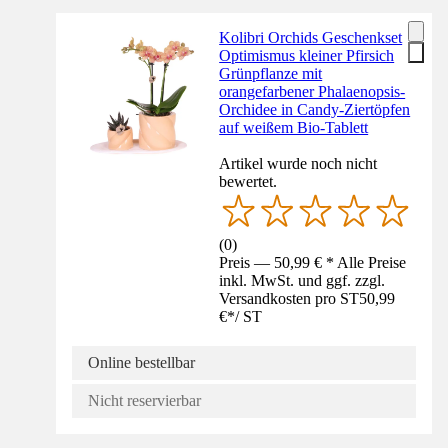
Kolibri Orchids Geschenkset
Optimismus kleiner Pfirsich
Grünpflanze mit
orangefarbener Phalaenopsis-
Orchidee in Candy-Ziertöpfen
auf weißem Bio-Tablett
Artikel wurde noch nicht
bewertet.
(
0
)
Preis — 50,99 € * Alle Preise
inkl. MwSt. und ggf. zzgl.
Versandkosten pro ST
50,99
€
*
/
ST
Online bestellbar
Nicht reservierbar