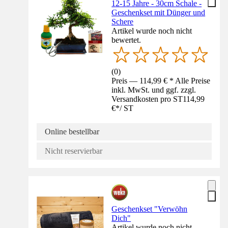
12-15 Jahre - 30cm Schale -
Geschenkset mit Dünger und
Schere
Artikel wurde noch nicht
bewertet.
(
0
)
Preis — 114,99 € * Alle Preise
inkl. MwSt. und ggf. zzgl.
Versandkosten pro ST
114,99
€
*
/
ST
Online bestellbar
Nicht reservierbar
Geschenkset "Verwöhn
Dich"
Artikel wurde noch nicht