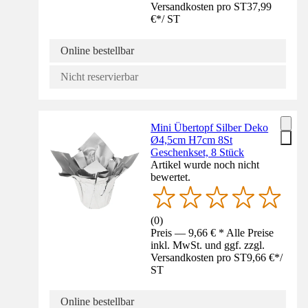
Versandkosten pro ST
37,99
€
*
/
ST
Online bestellbar
Nicht reservierbar
Mini Übertopf Silber Deko
Ø4,5cm H7cm 8St
Geschenkset, 8 Stück
Artikel wurde noch nicht
bewertet.
(
0
)
Preis — 9,66 € * Alle Preise
inkl. MwSt. und ggf. zzgl.
Versandkosten pro ST
9,66 €
*
/
ST
Online bestellbar