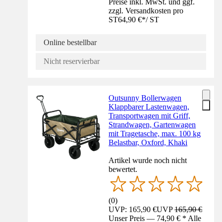
Preise inkl. MwSt. und ggf.
zzgl. Versandkosten pro
ST
64,90 €
*
/
ST
Online bestellbar
Nicht reservierbar
Outsunny Bollerwagen
Klappbarer Lastenwagen,
Transportwagen mit Griff,
Strandwagen, Gartenwagen
mit Tragetasche, max. 100 kg
Belastbar, Oxford, Khaki
Artikel wurde noch nicht
bewertet.
(
0
)
UVP: 165,90 €
UVP
165,90 €
Unser Preis — 74,90 € * Alle