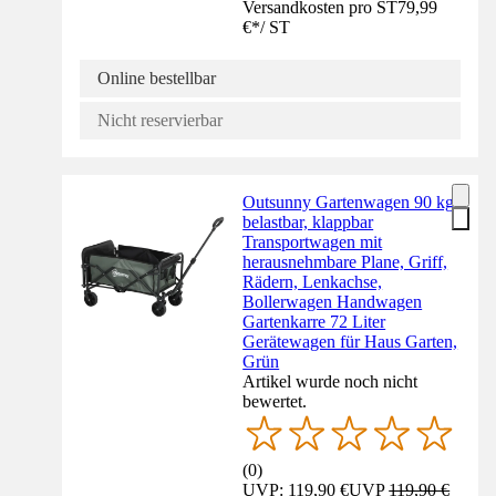
Versandkosten pro ST
79,99
€
*
/
ST
Online bestellbar
Nicht reservierbar
Outsunny Gartenwagen 90 kg
belastbar, klappbar
Transportwagen mit
herausnehmbare Plane, Griff,
Rädern, Lenkachse,
Bollerwagen Handwagen
Gartenkarre 72 Liter
Gerätewagen für Haus Garten,
Grün
Artikel wurde noch nicht
bewertet.
(
0
)
UVP: 119,90 €
UVP
119,90 €