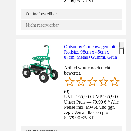
ST
66,99 €
*
/
ST
Online bestellbar
Nicht reservierbar
Outsunny Gartenwagen mit
Rollsitz, 98cm x 45cm x
87cm, Metall+Gummi, Grün
Artikel wurde noch nicht
bewertet.
(
0
)
UVP: 165,90 €
UVP
165,90 €
Unser Preis — 79,90 € * Alle
Preise inkl. MwSt. und ggf.
zzgl. Versandkosten pro
ST
79,90 €
*
/
ST