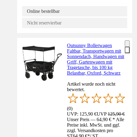
Online bestellbar
Nicht reservierbar
Outsunny Bollerwagen
Faltbar, Transportwagen mit
Sonnendach, Handwagen mit
Griff, Gartenwagen mit
Tragetasche, bis 100 kg
Belastbar, Oxford, Schwarz
Artikel wurde noch nicht
bewertet.
(
0
)
UVP: 125,90 €
UVP
125,90 €
Unser Preis — 64,90 € * Alle
Preise inkl. MwSt. und ggf.
zzgl. Versandkosten pro
ST
64,90 €
*
/
ST