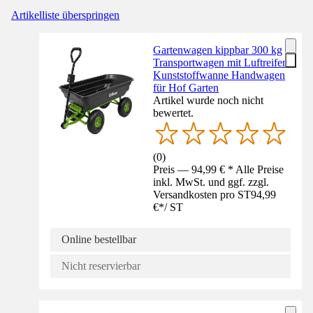
Artikelliste überspringen
Gartenwagen kippbar 300 kg
Transportwagen mit Luftreifen
Kunststoffwanne Handwagen
für Hof Garten
Artikel wurde noch nicht
bewertet.
(
0
)
Preis — 94,99 € * Alle Preise
inkl. MwSt. und ggf. zzgl.
Versandkosten pro ST
94,99
€
*
/
ST
Online bestellbar
Nicht reservierbar