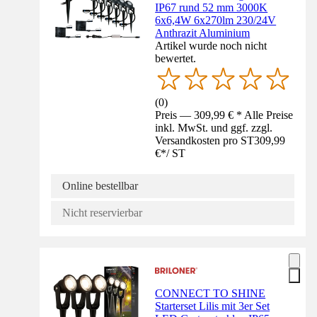
IP67 rund 52 mm 3000K
6x6,4W 6x270lm 230/24V
Anthrazit Aluminium
Artikel wurde noch nicht
bewertet.
(
0
)
Preis — 309,99 € * Alle Preise
inkl. MwSt. und ggf. zzgl.
Versandkosten pro ST
309,99
€
*
/
ST
Online bestellbar
Nicht reservierbar
CONNECT TO SHINE
Starterset Lilis mit 3er Set