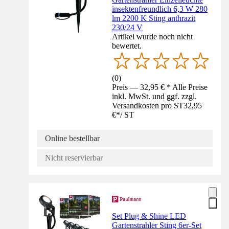
insektenfreundlich 6,3 W 280
lm 2200 K Sting anthrazit
230/24 V
Artikel wurde noch nicht
bewertet.
(
0
)
Preis — 32,95 € * Alle Preise
inkl. MwSt. und ggf. zzgl.
Versandkosten pro ST
32,95
€
*
/
ST
Online bestellbar
Nicht reservierbar
Set Plug & Shine LED
Gartenstrahler Sting 6er-Set