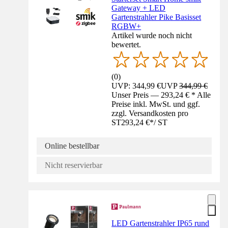
Gateway + LED
Gartenstrahler Pike Basisset
RGBW+
Artikel wurde noch nicht
bewertet.
(
0
)
UVP: 344,99 €
UVP
344,99 €
Unser Preis — 293,24 € * Alle
Preise inkl. MwSt. und ggf.
zzgl. Versandkosten pro
ST
293,24 €
*
/
ST
Online bestellbar
Nicht reservierbar
LED Gartenstrahler IP65 rund