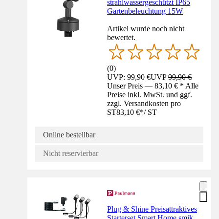
strahlwassergeschützt IP65
Gartenbeleuchtung 15W
Artikel wurde noch nicht
bewertet.
(
0
)
UVP: 99,90 €
UVP
99,90 €
Unser Preis — 83,10 € * Alle
Preise inkl. MwSt. und ggf.
zzgl. Versandkosten pro
ST
83,10 €
*
/
ST
Online bestellbar
Nicht reservierbar
Plug & Shine Preisattraktives
Starterset Smart Home smik