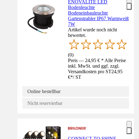
ENOVALITE LED
Bodenleuchte
Bodeneinbauleuchte
Gartenstrahler IP67 Warmweiß
7W
Artikel wurde noch nicht
bewertet.
(
0
)
Preis — 24,95 € * Alle Preise
inkl. MwSt. und ggf. zzgl.
Versandkosten pro ST
24,95
€
*
/
ST
Online bestellbar
Nicht reservierbar
CONNECT TO SHINE