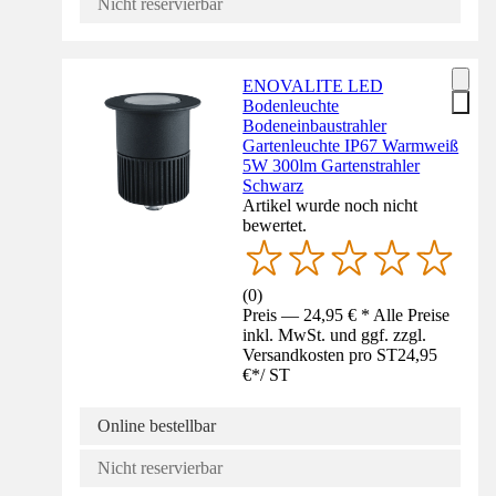
Nicht reservierbar
ENOVALITE LED
Bodenleuchte
Bodeneinbaustrahler
Gartenleuchte IP67 Warmweiß
5W 300lm Gartenstrahler
Schwarz
Artikel wurde noch nicht
bewertet.
(
0
)
Preis — 24,95 € * Alle Preise
inkl. MwSt. und ggf. zzgl.
Versandkosten pro ST
24,95
€
*
/
ST
Online bestellbar
Nicht reservierbar