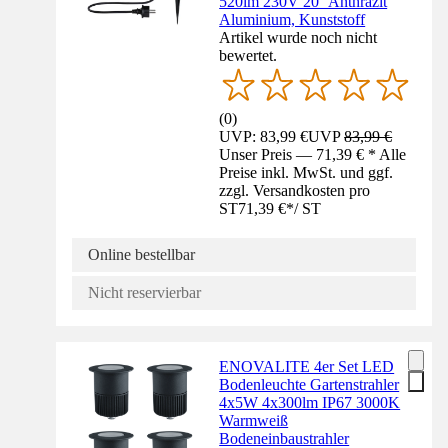
520lm 230V 20° Anthrazit
Aluminium, Kunststoff
Artikel wurde noch nicht
bewertet.
(
0
)
UVP: 83,99 €
UVP
83,99 €
Unser Preis — 71,39 € * Alle
Preise inkl. MwSt. und ggf.
zzgl. Versandkosten pro
ST
71,39 €
*
/
ST
Online bestellbar
Nicht reservierbar
ENOVALITE 4er Set LED
Bodenleuchte Gartenstrahler
4x5W 4x300lm IP67 3000K
Warmweiß
Bodeneinbaustrahler