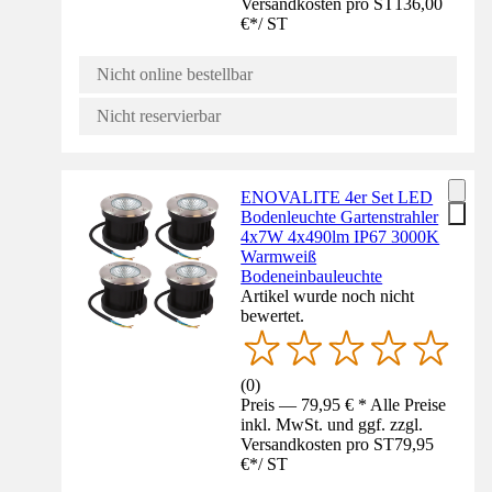
Versandkosten pro ST
136,00
€
*
/
ST
Nicht online bestellbar
Nicht reservierbar
ENOVALITE 4er Set LED
Bodenleuchte Gartenstrahler
4x7W 4x490lm IP67 3000K
Warmweiß
Bodeneinbauleuchte
Artikel wurde noch nicht
bewertet.
(
0
)
Preis — 79,95 € * Alle Preise
inkl. MwSt. und ggf. zzgl.
Versandkosten pro ST
79,95
€
*
/
ST