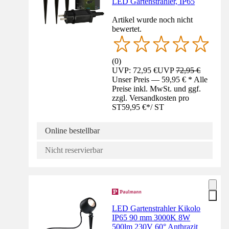
LED Gartenstrahler, IP65
Artikel wurde noch nicht
bewertet.
(
0
)
UVP: 72,95 €
UVP
72,95 €
Unser Preis — 59,95 € * Alle
Preise inkl. MwSt. und ggf.
zzgl. Versandkosten pro
ST
59,95 €
*
/
ST
Online bestellbar
Nicht reservierbar
LED Gartenstrahler Kikolo
IP65 90 mm 3000K 8W
500lm 230V 60° Anthrazit