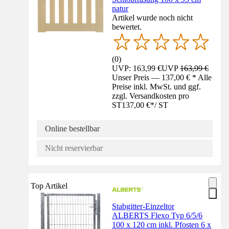
natur
Artikel wurde noch nicht
bewertet.
(
0
)
UVP: 163,99 €
UVP
163,99 €
Unser Preis — 137,00 € * Alle
Preise inkl. MwSt. und ggf.
zzgl. Versandkosten pro
ST
137,00 €
*
/
ST
Online bestellbar
Nicht reservierbar
Top Artikel
Stabgitter-Einzeltor
ALBERTS Flexo Typ 6/5/6
100 x 120 cm inkl. Pfosten 6 x