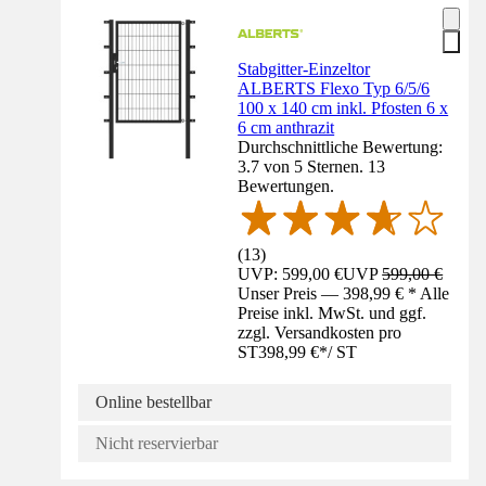
Stabgitter-Einzeltor
ALBERTS Flexo Typ 6/5/6
100 x 140 cm inkl. Pfosten 6 x
6 cm anthrazit
Durchschnittliche Bewertung:
3.7 von 5 Sternen. 13
Bewertungen.
(
13
)
UVP: 599,00 €
UVP
599,00 €
Unser Preis — 398,99 € * Alle
Preise inkl. MwSt. und ggf.
zzgl. Versandkosten pro
ST
398,99 €
*
/
ST
Online bestellbar
Nicht reservierbar