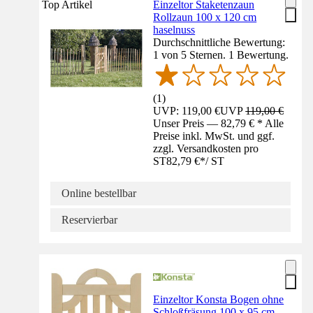
Top Artikel
Einzeltor Staketenzaun
Rollzaun 100 x 120 cm
haselnuss
Durchschnittliche Bewertung:
1 von 5 Sternen. 1 Bewertung.
(
1
)
UVP: 119,00 €
UVP
119,00 €
Unser Preis — 82,79 € * Alle
Preise inkl. MwSt. und ggf.
zzgl. Versandkosten pro
ST
82,79 €
*
/
ST
Online bestellbar
Reservierbar
Einzeltor Konsta Bogen ohne
Schloßfräsung 100 x 95 cm