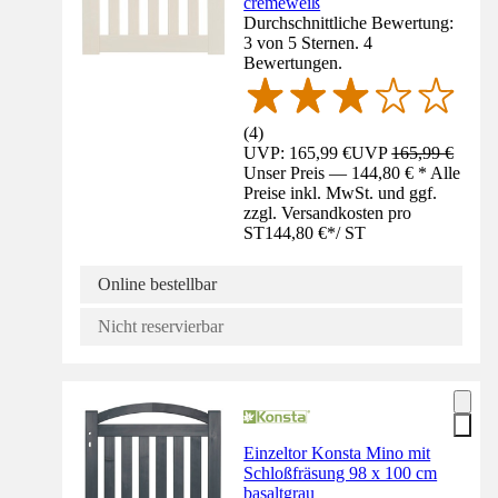
cremeweiß
Durchschnittliche Bewertung:
3 von 5 Sternen. 4
Bewertungen.
(
4
)
UVP: 165,99 €
UVP
165,99 €
Unser Preis — 144,80 € * Alle
Preise inkl. MwSt. und ggf.
zzgl. Versandkosten pro
ST
144,80 €
*
/
ST
Online bestellbar
Nicht reservierbar
Einzeltor Konsta Mino mit
Schloßfräsung 98 x 100 cm
basaltgrau