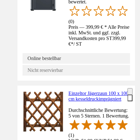
bewertet.
(
0
)
Preis — 399,99 € * Alle Preise
inkl. MwSt. und ggf. zzgl.
Versandkosten pro ST
399,99
€
*
/
ST
Online bestellbar
Nicht reservierbar
Einzeltor Jägerzaun 100 x 100
cm kesseldruckimprägniert
Durchschnittliche Bewertung:
5 von 5 Sternen. 1 Bewertung.
(
1
)