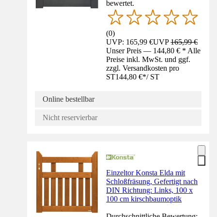
bewertet.
(
0
)
UVP: 165,99 €
UVP
165,99 €
Unser Preis — 144,80 € * Alle
Preise inkl. MwSt. und ggf.
zzgl. Versandkosten pro
ST
144,80 €
*
/
ST
Online bestellbar
Nicht reservierbar
Einzeltor Konsta Elda mit
Schloßfräsung, Gefertigt nach
DIN Richtung: Links, 100 x
100 cm kirschbaumoptik
Durchschnittliche Bewertung: