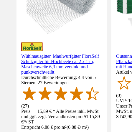
Wühlmausgitter, Maulwurfgitter FloraSelf
Outsunn
Schutzgitter für Hochbeete ca. 2 x 1 m,
Pflanzk
Maschenweite 6,3 mm verzinkt und
mit Han
punktverschweißt
Artikel 
Durchschnittliche Bewertung: 4.4 von 5
Sternen. 27 Bewertungen.
(
0
)
UVP: 10
(
27
)
Unser Pr
Preis — 15,89 € * Alle Preise inkl. MwSt.
MwSt. un
und ggf. zzgl. Versandkosten pro ST
15,89
ST
42,90
€
*
/
ST
Entspricht 6,88 € pro m²
(
6,88 €
/
m²
)