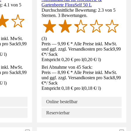
: 4.1 von 5
Gartenbeete FloraSelf 50 L
Durchschnittliche Bewertung: 2.3 von 5
Sternen. 3 Bewertungen.
e inkl. MwSt.
(
3
)
n pro Sack
9,99
Preis — 9,99 € * Alle Preise inkl. MwSt.
und ggf. zzgl. Versandkosten pro Sack
9,99
€
/
l
)
€
*
/
Sack
Entspricht 0,20 € pro l
(
0,20 €
/
l
)
e inkl. MwSt.
Bei Abnahme von 45 Sack:
n pro Sack
8,99
Preis — 8,99 € * Alle Preise inkl. MwSt.
und ggf. zzgl. Versandkosten pro Sack
8,99
€
/
l
)
€
*
/
Sack
Entspricht 0,18 € pro l
(
0,18 €
/
l
)
Online bestellbar
Reservierbar