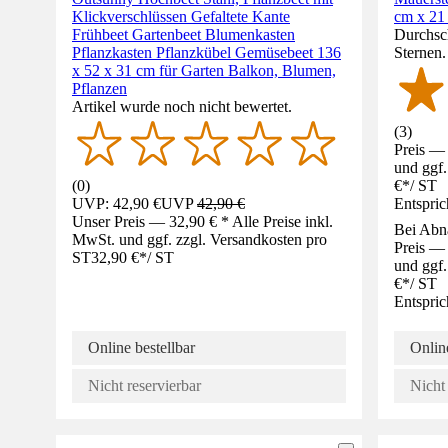
Klickverschlüssen Gefaltete Kante
cm x 21
Frühbeet Gartenbeet Blumenkasten
Durchsch
Pflanzkasten Pflanzkübel Gemüsebeet 136
Sternen
x 52 x 31 cm für Garten Balkon, Blumen,
Pflanzen
Artikel wurde noch nicht bewertet.
(
3
)
Preis — 
und ggf.
(
0
)
€
*
/
ST
UVP: 42,90 €
UVP
42,90 €
Entspric
Unser Preis — 32,90 € * Alle Preise inkl.
Bei Abn
MwSt. und ggf. zzgl. Versandkosten pro
Preis — 
ST
32,90 €
*
/
ST
und ggf.
€
*
/
ST
Entspric
Online bestellbar
Online
Nicht reservierbar
Nicht 