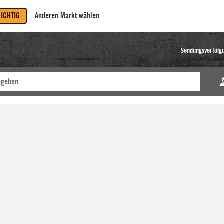
RICHTIG
Anderen Markt wählen
Sendungsverfolg