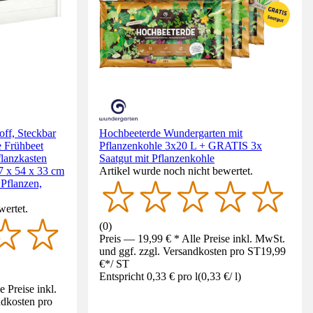
ff, Steckbar
Hochbeeterde Wundergarten mit
 Frühbeet
Pflanzenkohle 3x20 L + GRATIS 3x
lanzkasten
Saatgut mit Pflanzenkohle
7 x 54 x 33 cm
Artikel wurde noch nicht bewertet.
Pflanzen,
wertet.
(
0
)
Preis — 19,99 € * Alle Preise inkl. MwSt.
und ggf. zzgl. Versandkosten pro ST
19,99
€
*
/
ST
Entspricht 0,33 € pro l
(
0,33 €
/
l
)
 Preise inkl.
ndkosten pro