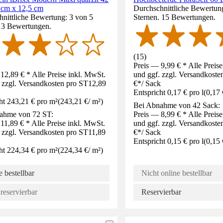
 cm x 12,5 cm
Durchschnittliche Bewertung
nittliche Bewertung: 3 von 5
Sternen. 15 Bewertungen.
. 3 Bewertungen.
(
15
)
Preis — 9,99 € * Alle Preis
12,89 € * Alle Preise inkl. MwSt.
und ggf. zzgl. Versandkoste
 zzgl. Versandkosten pro ST
12,89
€
*
/
Sack
Entspricht 0,17 € pro l
(
0,17 
ht 243,21 € pro m²
(
243,21 €
/
m²
)
Bei Abnahme von 42 Sack:
ahme von 72 ST:
Preis — 8,99 € * Alle Preis
11,89 € * Alle Preise inkl. MwSt.
und ggf. zzgl. Versandkoste
 zzgl. Versandkosten pro ST
11,89
€
*
/
Sack
Entspricht 0,15 € pro l
(
0,15 
ht 224,34 € pro m²
(
224,34 €
/
m²
)
 bestellbar
Nicht online bestellbar
reservierbar
Reservierbar