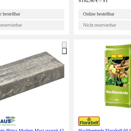
ST
62,90 €
*
/
ST
 bestellbar
Online bestellbar
reservierbar
Nicht reservierbar
ein iBrixx Modern Maxi quarzit 42
Hochbeeterde FloraSelf 60 