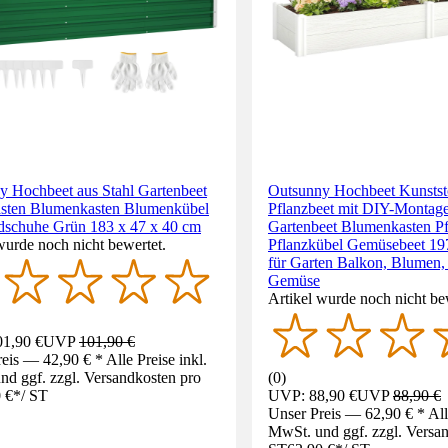
y Hochbeet aus Stahl Gartenbeet
Outsunny Hochbeet Kunststo
asten Blumenkasten Blumenkübel
Pflanzbeet mit DIY-Montage
dschuhe Grün 183 x 47 x 40 cm
Gartenbeet Blumenkasten Pf
wurde noch nicht bewertet.
Pflanzkübel Gemüsebeet 19
für Garten Balkon, Blumen, 
Gemüse
Artikel wurde noch nicht be
1,90 €
UVP
101,90 €
eis — 42,90 € * Alle Preise inkl.
d ggf. zzgl. Versandkosten pro
(
0
)
 €
*
/
ST
UVP: 88,90 €
UVP
88,90 €
Unser Preis — 62,90 € * Alle
MwSt. und ggf. zzgl. Versa