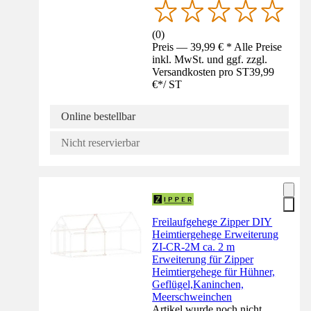
(
0
)
Preis — 39,99 € * Alle Preise
inkl. MwSt. und ggf. zzgl.
Versandkosten pro ST
39,99
€
*
/
ST
Online bestellbar
Nicht reservierbar
Freilaufgehege Zipper DIY
Heimtiergehege Erweiterung
ZI-CR-2M ca. 2 m
Erweiterung für Zipper
Heimtiergehege für Hühner,
Geflügel,Kaninchen,
Meerschweinchen
Artikel wurde noch nicht