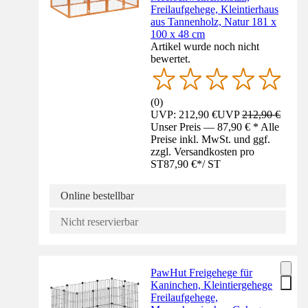
Freilaufgehege, Kleintierhaus
aus Tannenholz, Natur 181 x
100 x 48 cm
Artikel wurde noch nicht
bewertet.
(
0
)
UVP: 212,90 €
UVP
212,90 €
Unser Preis — 87,90 € * Alle
Preise inkl. MwSt. und ggf.
zzgl. Versandkosten pro
ST
87,90 €
*
/
ST
Online bestellbar
Nicht reservierbar
PawHut Freigehege für
Kaninchen, Kleintiergehege
Freilaufgehege,