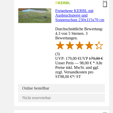
Freigehege KERBL mit
Ausbruchsperre und
Sonnenschutz 230x115x70 cm
Durchschnittliche Bewertung:
4.3 von 5 Sternen. 3
Bewertungen.
(
3
)
UVP: 179,00 €
UVP
179,00 €
Unser Preis — 98,00 € * Alle
Preise inkl. MwSt. und ggf.
zzgl. Versandkosten pro
ST
98,00 €
*
/
ST
Online bestellbar
Nicht reservierbar