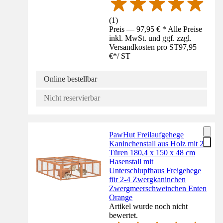
(
1
)
Preis — 97,95 € * Alle Preise
inkl. MwSt. und ggf. zzgl.
Versandkosten pro ST
97,95
€
*
/
ST
Online bestellbar
Nicht reservierbar
PawHut Freilaufgehege
Kaninchenstall aus Holz mit 2
Türen 180,4 x 150 x 48 cm
Hasenstall mit
Unterschlupfhaus Freigehege
für 2-4 Zwergkaninchen
Zwergmeerschweinchen Enten
Orange
Artikel wurde noch nicht
bewertet.