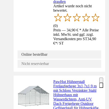
draußen
Artikel wurde noch nicht
bewertet.
(
0
)
Preis — 34,90 € * Alle Preise
inkl. MwSt. und ggf. zzgl.
Versandkosten pro ST
34,90
€
*
/
ST
Online bestellbar
Nicht reservierbar
PawHut Hühnerstall
Freilaufgehege 3x1,7x1,9 m
mit Schloss Verzinkter Stahl
Hühnerhaus mit
Wasserdichtem, Anti-UV
Dach Freigehege Outdoor
Geflügelstall für Hühnerkäfig,