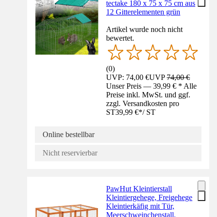
tectake 180 x 75 x 75 cm aus
12 Gitterelementen grün
Artikel wurde noch nicht
bewertet.
(
0
)
UVP: 74,00 €
UVP
74,00 €
Unser Preis — 39,99 € * Alle
Preise inkl. MwSt. und ggf.
zzgl. Versandkosten pro
ST
39,99 €
*
/
ST
Online bestellbar
Nicht reservierbar
PawHut Kleintierstall
Kleintiergehege, Freigehege
Kleintierkäfig mit Tür,
Meerschweinchenstall,