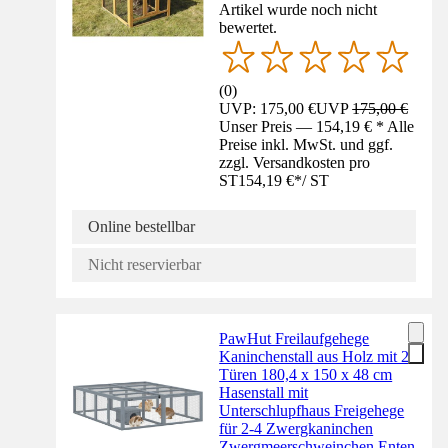
Artikel wurde noch nicht
bewertet.
(
0
)
UVP: 175,00 €
UVP
175,00 €
Unser Preis — 154,19 € * Alle
Preise inkl. MwSt. und ggf.
zzgl. Versandkosten pro
ST
154,19 €
*
/
ST
Online bestellbar
Nicht reservierbar
PawHut Freilaufgehege
Kaninchenstall aus Holz mit 2
Türen 180,4 x 150 x 48 cm
Hasenstall mit
Unterschlupfhaus Freigehege
für 2-4 Zwergkaninchen
Zwergmeerschweinchen Enten