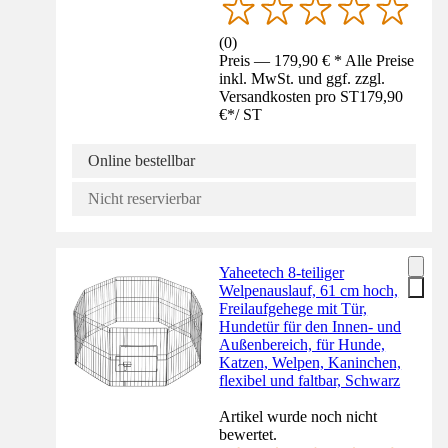
(
0
)
Preis — 179,90 € * Alle Preise
inkl. MwSt. und ggf. zzgl.
Versandkosten pro ST
179,90
€
*
/
ST
Online bestellbar
Nicht reservierbar
Yaheetech 8-teiliger
Welpenauslauf, 61 cm hoch,
Freilaufgehege mit Tür,
Hundetür für den Innen- und
Außenbereich, für Hunde,
Katzen, Welpen, Kaninchen,
flexibel und faltbar, Schwarz
Artikel wurde noch nicht
bewertet.