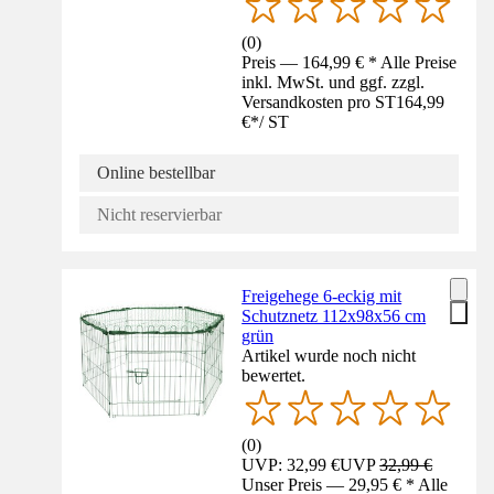
(
0
)
Preis — 164,99 € * Alle Preise
inkl. MwSt. und ggf. zzgl.
Versandkosten pro ST
164,99
€
*
/
ST
Online bestellbar
Nicht reservierbar
Freigehege 6-eckig mit
Schutznetz 112x98x56 cm
grün
Artikel wurde noch nicht
bewertet.
(
0
)
UVP: 32,99 €
UVP
32,99 €
Unser Preis — 29,95 € * Alle