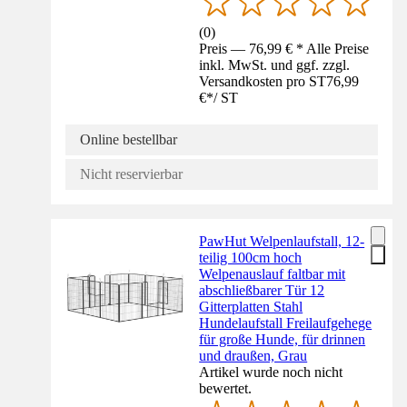
(
0
)
Preis — 76,99 € * Alle Preise
inkl. MwSt. und ggf. zzgl.
Versandkosten pro ST
76,99
€
*
/
ST
Online bestellbar
Nicht reservierbar
PawHut Welpenlaufstall, 12-
teilig 100cm hoch
Welpenauslauf faltbar mit
abschließbarer Tür 12
Gitterplatten Stahl
Hundelaufstall Freilaufgehege
für große Hunde, für drinnen
und draußen, Grau
Artikel wurde noch nicht
bewertet.