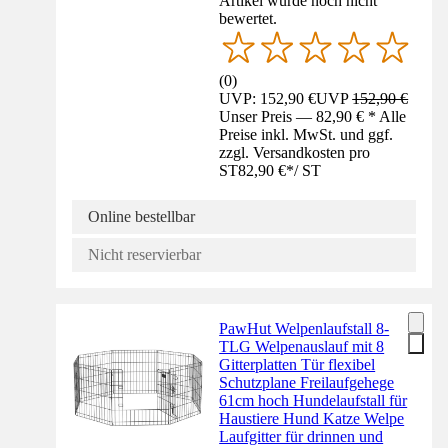
Artikel wurde noch nicht
bewertet.
(
0
)
UVP: 152,90 €
UVP
152,90 €
Unser Preis — 82,90 € * Alle
Preise inkl. MwSt. und ggf.
zzgl. Versandkosten pro
ST
82,90 €
*
/
ST
Online bestellbar
Nicht reservierbar
PawHut Welpenlaufstall 8-
TLG Welpenauslauf mit 8
Gitterplatten Tür flexibel
Schutzplane Freilaufgehege
61cm hoch Hundelaufstall für
Haustiere Hund Katze Welpe
Laufgitter für drinnen und