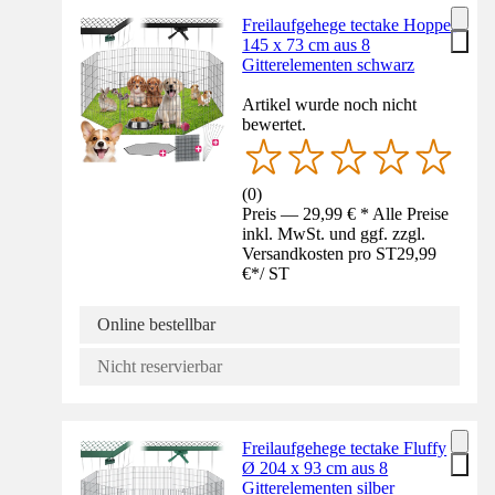
Freilaufgehege tectake Hopper
145 x 73 cm aus 8
Gitterelementen schwarz
Artikel wurde noch nicht
bewertet.
(
0
)
Preis — 29,99 € * Alle Preise
inkl. MwSt. und ggf. zzgl.
Versandkosten pro ST
29,99
€
*
/
ST
Online bestellbar
Nicht reservierbar
Freilaufgehege tectake Fluffy
Ø 204 x 93 cm aus 8
Gitterelementen silber