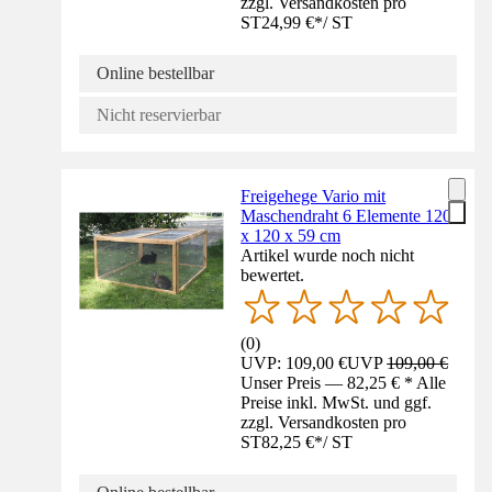
zzgl. Versandkosten pro
ST
24,99 €
*
/
ST
Online bestellbar
Nicht reservierbar
Freigehege Vario mit
Maschendraht 6 Elemente 120
x 120 x 59 cm
Artikel wurde noch nicht
bewertet.
(
0
)
UVP: 109,00 €
UVP
109,00 €
Unser Preis — 82,25 € * Alle
Preise inkl. MwSt. und ggf.
zzgl. Versandkosten pro
ST
82,25 €
*
/
ST