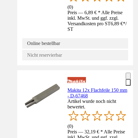
(
0
)
Preis — 6,89 € * Alle Preise
inkl. MwSt. und ggf. zzgl.
Versandkosten pro ST
6,89 €
*
/
ST
Online bestellbar
Nicht reservierbar
Makita 12x Flachfeile 150 mm
- D-67468
Artikel wurde noch nicht
bewertet.
(
0
)
Preis — 32,19 € * Alle Preise
inkl. MwSt. und ggf. zzgl.