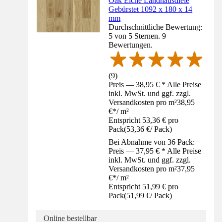
Oak Eiche Landhausdiele
Gebürstet 1092 x 180 x 14
mm
Durchschnittliche Bewertung:
5 von 5 Sternen. 9
Bewertungen.
(
9
)
Preis — 38,95 € * Alle Preise
inkl. MwSt. und ggf. zzgl.
Versandkosten pro m²
38,95
€
*
/
m²
Entspricht 53,36 € pro
Pack
(
53,36 €
/
Pack
)
Bei Abnahme von 36 Pack:
Preis — 37,95 € * Alle Preise
inkl. MwSt. und ggf. zzgl.
Versandkosten pro m²
37,95
€
*
/
m²
Entspricht 51,99 € pro
Pack
(
51,99 €
/
Pack
)
Online bestellbar