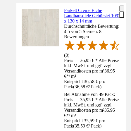
Parkett Creme Eiche
Landhausdiele Gebürstet 1092
x 130 x 14 mm
Durchschnittliche Bewertung:
4.5 von 5 Sternen. 8
Bewertungen.
(
8
)
Preis — 36,95 € * Alle Preise
inkl. MwSt. und ggf. zzgl.
Versandkosten pro m²
36,95
€
*
/
m²
Entspricht 36,58 € pro
Pack
(
36,58 €
/
Pack
)
Bei Abnahme von 49 Pack:
Preis — 35,95 € * Alle Preise
inkl. MwSt. und ggf. zzgl.
Versandkosten pro m²
35,95
€
*
/
m²
Entspricht 35,59 € pro
Pack
(
35,59 €
/
Pack
)