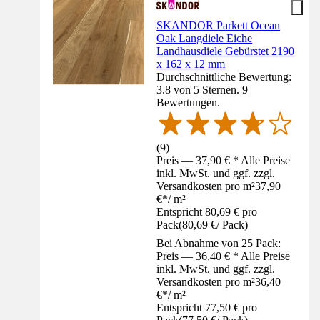
SKANDOR Parkett Ocean
Oak Langdiele Eiche
Landhausdiele Gebürstet 2190
x 162 x 12 mm
Durchschnittliche Bewertung:
3.8 von 5 Sternen. 9
Bewertungen.
(
9
)
Preis — 37,90 € * Alle Preise
inkl. MwSt. und ggf. zzgl.
Versandkosten pro m²
37,90
€
*
/
m²
Entspricht 80,69 € pro
Pack
(
80,69 €
/
Pack
)
Bei Abnahme von 25 Pack:
Preis — 36,40 € * Alle Preise
inkl. MwSt. und ggf. zzgl.
Versandkosten pro m²
36,40
€
*
/
m²
Entspricht 77,50 € pro