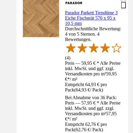
Parador Parkett Trendtime 3
Eiche Fischgrät 570 x 95 x
10,5 mm
Durchschnittliche Bewertung:
4 von 5 Sternen. 4
Bewertungen.
(
4
)
Preis — 59,95 € * Alle Preise
inkl. MwSt. und ggf. zzgl.
Versandkosten pro m²
59,95
€
*
/
m²
Entspricht 64,93 € pro
Pack
(
64,93 €
/
Pack
)
Bei Abnahme von 36 Pack:
Preis — 57,95 € * Alle Preise
inkl. MwSt. und ggf. zzgl.
Versandkosten pro m²
57,95
€
*
/
m²
Entspricht 62,76 € pro
Pack
(
62,76 €
/
Pack
)