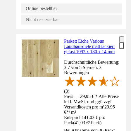
Online bestellbar
Nicht reservierbar
Parkett Eiche Various
Landhausdiele matt lackiert
gefast 1092 x 180 x 14 mm
Durchschnittliche Bewertung:
3.7 von 5 Sternen. 3
Bewertungen.
(
3
)
Preis — 29,95 € * Alle Preise
inkl. MwSt. und ggf. zzgl.
Versandkosten pro m²
29,95
€
*
/
m²
Entspricht 41,03 € pro
Pack
(
41,03 €
/
Pack
)
Bei Abnahme von 36 Pack: