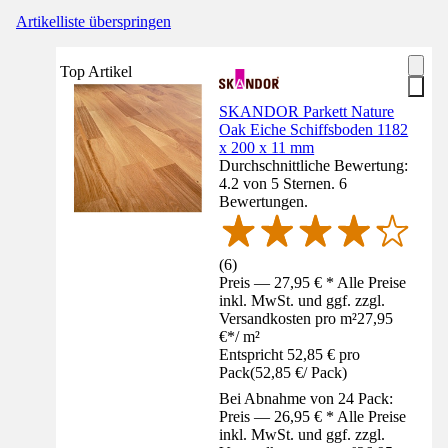
Artikelliste überspringen
Top Artikel
SKANDOR Parkett Nature
Oak Eiche Schiffsboden 1182
x 200 x 11 mm
Durchschnittliche Bewertung:
4.2 von 5 Sternen. 6
Bewertungen.
(
6
)
Preis — 27,95 € * Alle Preise
inkl. MwSt. und ggf. zzgl.
Versandkosten pro m²
27,95
€
*
/
m²
Entspricht 52,85 € pro
Pack
(
52,85 €
/
Pack
)
Bei Abnahme von 24 Pack:
Preis — 26,95 € * Alle Preise
inkl. MwSt. und ggf. zzgl.