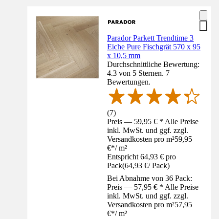
Parador Parkett Trendtime 3
Eiche Pure Fischgrät 570 x 95
x 10,5 mm
Durchschnittliche Bewertung:
4.3 von 5 Sternen. 7
Bewertungen.
(
7
)
Preis — 59,95 € * Alle Preise
inkl. MwSt. und ggf. zzgl.
Versandkosten pro m²
59,95
€
*
/
m²
Entspricht 64,93 € pro
Pack
(
64,93 €
/
Pack
)
Bei Abnahme von 36 Pack:
Preis — 57,95 € * Alle Preise
inkl. MwSt. und ggf. zzgl.
Versandkosten pro m²
57,95
€
*
/
m²