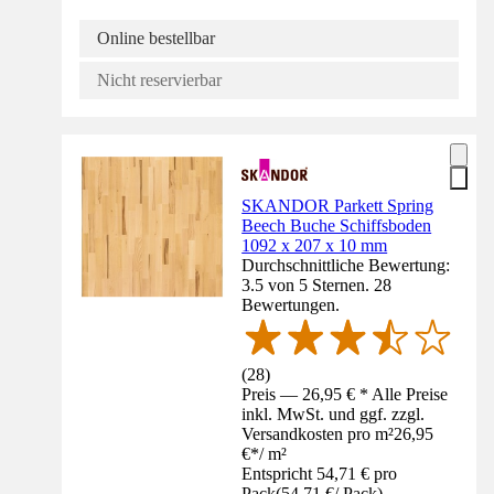
Online bestellbar
Nicht reservierbar
SKANDOR Parkett Spring
Beech Buche Schiffsboden
1092 x 207 x 10 mm
Durchschnittliche Bewertung:
3.5 von 5 Sternen. 28
Bewertungen.
(
28
)
Preis — 26,95 € * Alle Preise
inkl. MwSt. und ggf. zzgl.
Versandkosten pro m²
26,95
€
*
/
m²
Entspricht 54,71 € pro
Pack
(
54,71 €
/
Pack
)