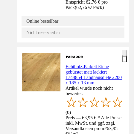
Entspricht 62,76 € pro
Pack
(
62,76 €
/
Pack
)
Online bestellbar
Nicht reservierbar
Echtholz-Parkett Eiche
gebürstet matt lackiert
1744854 Landhausdiele 2200
x 185 x 13 mm
Artikel wurde noch nicht
bewertet.
(
0
)
Preis — 63,95 € * Alle Preise
inkl. MwSt. und ggf. zzgl.
Versandkosten pro m²
63,95
€
*
/
m²