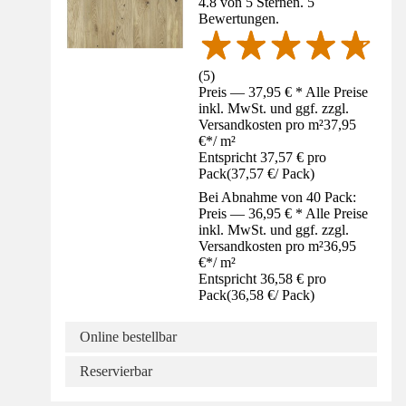
4.8 von 5 Sternen. 5
Bewertungen.
(
5
)
Preis — 37,95 € * Alle Preise
inkl. MwSt. und ggf. zzgl.
Versandkosten pro m²
37,95
€
*
/
m²
Entspricht 37,57 € pro
Pack
(
37,57 €
/
Pack
)
Bei Abnahme von 40 Pack:
Preis — 36,95 € * Alle Preise
inkl. MwSt. und ggf. zzgl.
Versandkosten pro m²
36,95
€
*
/
m²
Entspricht 36,58 € pro
Pack
(
36,58 €
/
Pack
)
Online bestellbar
Reservierbar