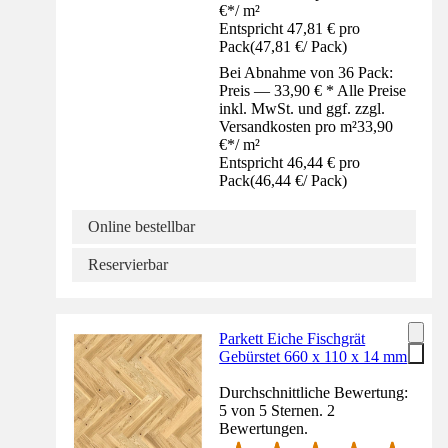
€
*
/
m²
Entspricht 47,81 € pro
Pack
(
47,81 €
/
Pack
)
Bei Abnahme von 36 Pack:
Preis — 33,90 € * Alle Preise
inkl. MwSt. und ggf. zzgl.
Versandkosten pro m²
33,90
€
*
/
m²
Entspricht 46,44 € pro
Pack
(
46,44 €
/
Pack
)
Online bestellbar
Reservierbar
Parkett Eiche Fischgrät
Gebürstet 660 x 110 x 14 mm
Durchschnittliche Bewertung:
5 von 5 Sternen. 2
Bewertungen.