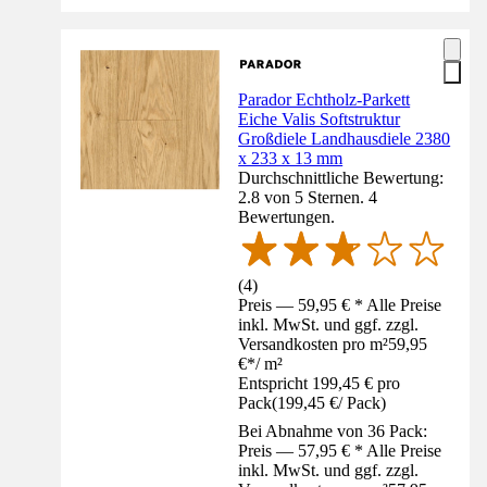
Parador Echtholz-Parkett
Eiche Valis Softstruktur
Großdiele Landhausdiele 2380
x 233 x 13 mm
Durchschnittliche Bewertung:
2.8 von 5 Sternen. 4
Bewertungen.
(
4
)
Preis — 59,95 € * Alle Preise
inkl. MwSt. und ggf. zzgl.
Versandkosten pro m²
59,95
€
*
/
m²
Entspricht 199,45 € pro
Pack
(
199,45 €
/
Pack
)
Bei Abnahme von 36 Pack:
Preis — 57,95 € * Alle Preise
inkl. MwSt. und ggf. zzgl.