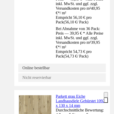
inkl. MwSt. und ggf. zzgl.
Versandkosten pro m²
40,95
€
*
/
m²
Entspricht 56,10 € pro
Pack
(
56,10 €
/
Pack
)
Bei Abnahme von 36 Pack:
Preis — 39,95 € * Alle Preise
inkl. MwSt. und ggf. zzgl.
Versandkosten pro m²
39,95
€
*
/
m²
Entspricht 54,73 € pro
Pack
(
54,73 €
/
Pack
)
Online bestellbar
Nicht reservierbar
Parkett grau Eiche
Landhausdiele Gebürstet 1092
x 130 x 14 mm
Durchschnittliche Bewertung: