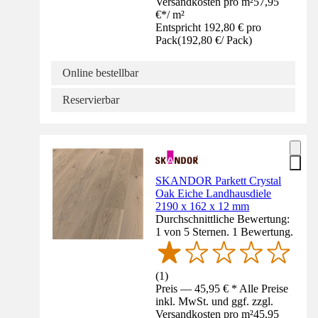
Versandkosten pro m²
57,95
€
*
/
m²
Entspricht 192,80 € pro
Pack
(
192,80 €
/
Pack
)
Online bestellbar
Reservierbar
SKANDOR Parkett Crystal
Oak Eiche Landhausdiele
2190 x 162 x 12 mm
Durchschnittliche Bewertung:
1 von 5 Sternen. 1 Bewertung.
(
1
)
Preis — 45,95 € * Alle Preise
inkl. MwSt. und ggf. zzgl.
Versandkosten pro m²
45,95