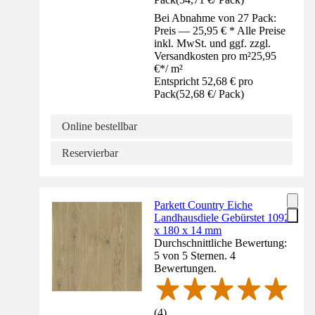
Bei Abnahme von 27 Pack:
Preis — 25,95 € * Alle Preise
inkl. MwSt. und ggf. zzgl.
Versandkosten pro m²
25,95
€
*
/
m²
Entspricht 52,68 € pro
Pack
(
52,68 €
/
Pack
)
Online bestellbar
Reservierbar
Parkett Country Eiche
Landhausdiele Gebürstet 1092
x 180 x 14 mm
Durchschnittliche Bewertung:
5 von 5 Sternen. 4
Bewertungen.
(
4
)