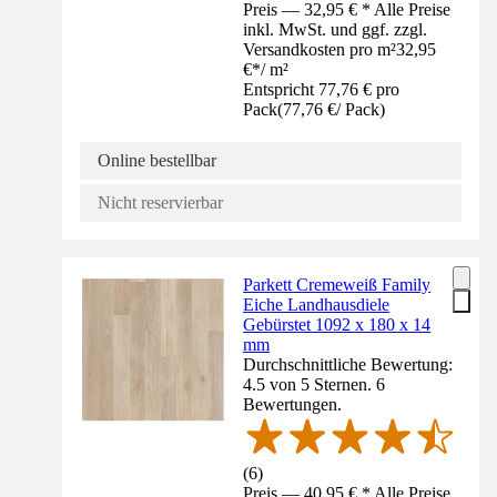
Preis — 32,95 € * Alle Preise
inkl. MwSt. und ggf. zzgl.
Versandkosten pro m²
32,95
€
*
/
m²
Entspricht 77,76 € pro
Pack
(
77,76 €
/
Pack
)
Online bestellbar
Nicht reservierbar
Parkett Cremeweiß Family
Eiche Landhausdiele
Gebürstet 1092 x 180 x 14
mm
Durchschnittliche Bewertung:
4.5 von 5 Sternen. 6
Bewertungen.
(
6
)
Preis — 40,95 € * Alle Preise