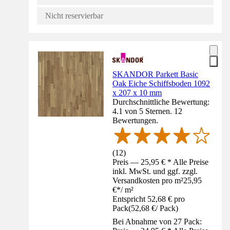
Nicht reservierbar
SKANDOR Parkett Basic
Oak Eiche Schiffsboden 1092
x 207 x 10 mm
Durchschnittliche Bewertung:
4.1 von 5 Sternen. 12
Bewertungen.
(
12
)
Preis — 25,95 € * Alle Preise
inkl. MwSt. und ggf. zzgl.
Versandkosten pro m²
25,95
€
*
/
m²
Entspricht 52,68 € pro
Pack
(
52,68 €
/
Pack
)
Bei Abnahme von 27 Pack: