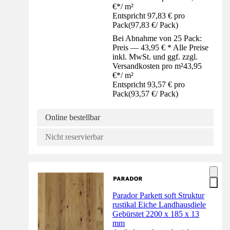
€
*
/
m²
Entspricht 97,83 € pro
Pack
(
97,83 €
/
Pack
)
Bei Abnahme von 25 Pack:
Preis — 43,95 € * Alle Preise
inkl. MwSt. und ggf. zzgl.
Versandkosten pro m²
43,95
€
*
/
m²
Entspricht 93,57 € pro
Pack
(
93,57 €
/
Pack
)
Online bestellbar
Nicht reservierbar
Parador Parkett soft Struktur
rustikal Eiche Landhausdiele
Gebürstet 2200 x 185 x 13
mm