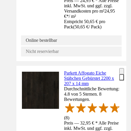
Preis — 24,95 € * Alle Preise
inkl. MwSt. und ggf. zzgl.
Versandkosten pro m²
24,95
€
*
/
m²
Entspricht 50,65 € pro
Pack
(
50,65 €
/
Pack
)
Online bestellbar
Nicht reservierbar
Parkett Affogato Eiche
Stäbchen Gebürstet 2200 x
207 x 14 mm
Durchschnittliche Bewertung:
4.8 von 5 Sternen. 8
Bewertungen.
(
8
)
Preis — 32,95 € * Alle Preise
inkl. MwSt. und ggf. zzgl.