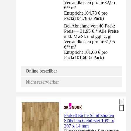
Versandkosten pro m²
32,95
€
*
/
m²
Entspricht 104,78 € pro
Pack
(
104,78 €
/
Pack
)
Bei Abnahme von 40 Pack:
Preis — 31,95 € * Alle Preise
inkl. MwSt. und ggf. zzgl.
Versandkosten pro m²
31,95
€
*
/
m²
Entspricht 101,60 € pro
Pack
(
101,60 €
/
Pack
)
Online bestellbar
Nicht reservierbar
Parkett Eiche Schiffsboden
Stäbchen Gebürstet 1092 x
207 x 14 mm