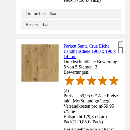
Pack
(
77,50 €
/
Pack
)
Online bestellbar
Reservierbar
Parkett Santa Cruz Eiche
Landhausdiele 1900 x 190 x
14 mm
Durchschnittliche Bewertung:
5 von 5 Sternen. 3
Bewertungen.
(
3
)
Preis — 59,95 € * Alle Preise
inkl. MwSt. und ggf. zzgl.
Versandkosten pro m²
59,95
€
*
/
m²
Entspricht 129,85 € pro
Pack
(
129,85 €
/
Pack
)
Bei Abnahme von 28 Pack: