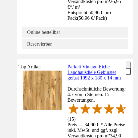
Versandkosten pro m²
26,95
€
*
/
m²
Entspricht 50,96 € pro
Pack
(
50,96 €
/
Pack
)
Online bestellbar
Reservierbar
Top Artikel
Parkett Vintage Eiche
Landhausdiele Gebürstet
gefast 1092 x 180 x 14 mm
Durchschnittliche Bewertung:
4.7 von 5 Sternen. 15
Bewertungen.
(
15
)
Preis — 34,90 € * Alle Preise
inkl. MwSt. und ggf. zzgl.
Versandkosten pro m²
34,90