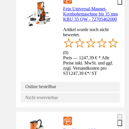
Fein Universal-Magnet-
Kernbohrmaschine bis 35 mm
KBU 35 QW - 72705462000
Artikel wurde noch nicht
bewertet.
(
0
)
Preis — 1247,39 € * Alle
Preise inkl. MwSt. und ggf.
zzgl. Versandkosten pro
ST
1247,39 €
*
/
ST
Online bestellbar
Nicht reservierbar