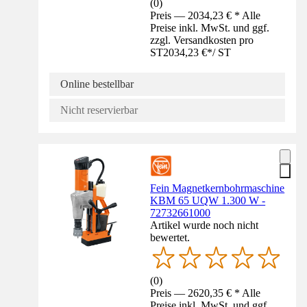
(
0
)
Preis — 2034,23 € * Alle
Preise inkl. MwSt. und ggf.
zzgl. Versandkosten pro
ST
2034,23 €
*
/
ST
Online bestellbar
Nicht reservierbar
Fein Magnetkernbohrmaschine
KBM 65 UQW 1.300 W -
72732661000
Artikel wurde noch nicht
bewertet.
(
0
)
Preis — 2620,35 € * Alle
Preise inkl. MwSt. und ggf.