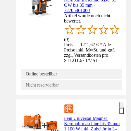
QW bis 35 mm -
72705461000
Artikel wurde noch nicht
bewertet.
(
0
)
Preis — 1211,67 € * Alle
Preise inkl. MwSt. und ggf.
zzgl. Versandkosten pro
ST
1211,67 €
*
/
ST
Online bestellbar
Nicht reservierbar
Fein Universal-Magnet-
Kernbohrmaschine bis 35 mm
1.100 W inkl. Zubehör in L-