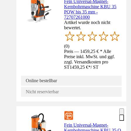
Fein Universal-Magnet-
Kernbohrmaschine KBU 35
PQW bis 35 mm -
72707261000
Artikel wurde noch nicht
bewertet.
(
0
)
Preis — 1459,25 € * Alle
Preise inkl. MwSt. und ggf.
zzgl. Versandkosten pro
ST
1459,25 €
*
/
ST
Online bestellbar
Nicht reservierbar
Fein Universal-Magnet-
Kernbohrmaschine KBU 35 Q