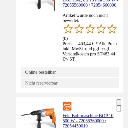
72055560000 / 72054660000
Artikel wurde noch nicht
bewertet.
(
0
)
Preis — 463,44 € * Alle Preise
inkl. MwSt. und ggf. zzgl.
Versandkosten pro ST
463,44
€
*
/
ST
Online bestellbar
Nicht reservierbar
Fein Bohrmaschine BOP 10
500 W - 72055360000 /
72054450010