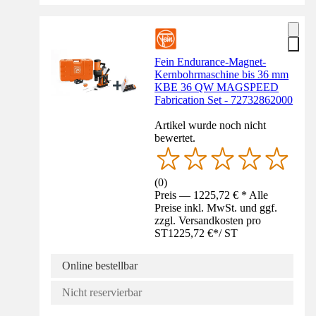
Fein Endurance-Magnet-
Kernbohrmaschine bis 36 mm
KBE 36 QW MAGSPEED
Fabrication Set - 72732862000
Artikel wurde noch nicht
bewertet.
(
0
)
Preis — 1225,72 € * Alle
Preise inkl. MwSt. und ggf.
zzgl. Versandkosten pro
ST
1225,72 €
*
/
ST
Online bestellbar
Nicht reservierbar