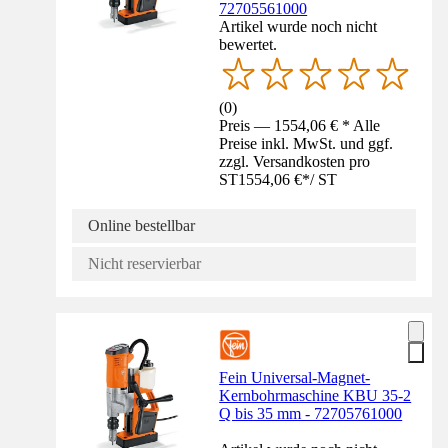
72705561000
Artikel wurde noch nicht
bewertet.
(
0
)
Preis — 1554,06 € * Alle
Preise inkl. MwSt. und ggf.
zzgl. Versandkosten pro
ST
1554,06 €
*
/
ST
Online bestellbar
Nicht reservierbar
Fein Universal-Magnet-
Kernbohrmaschine KBU 35-2
Q bis 35 mm - 72705761000