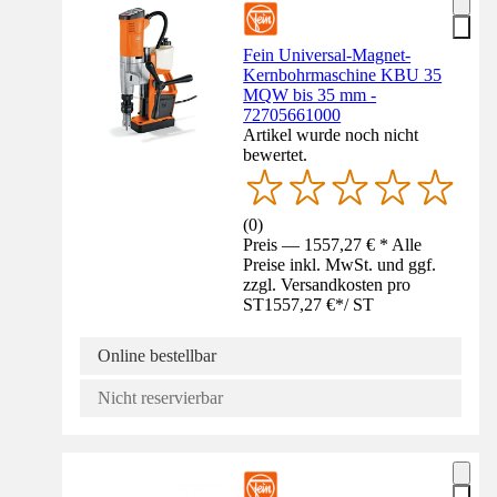
Fein Universal-Magnet-
Kernbohrmaschine KBU 35
MQW bis 35 mm -
72705661000
Artikel wurde noch nicht
bewertet.
(
0
)
Preis — 1557,27 € * Alle
Preise inkl. MwSt. und ggf.
zzgl. Versandkosten pro
ST
1557,27 €
*
/
ST
Online bestellbar
Nicht reservierbar