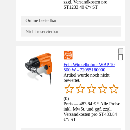
zzgl. Versandkosten pro
ST
1233,40 €
*
/
ST
Online bestellbar
Nicht reservierbar
Fein Winkelbohrer WBP 10
500 W - 72055160000
Artikel wurde noch nicht
bewertet.
(
0
)
Preis — 483,84 € * Alle Preise
inkl. MwSt. und ggf. zzgl.
Versandkosten pro ST
483,84
€
*
/
ST