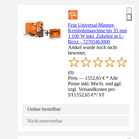
Fein Universal-Magnet-
Kernbohrmaschine bis 35 mm
1.100 W inkl. Zubehör in L-
Boxx - 72705463000
Artikel wurde noch nicht
bewertet.
(
0
)
Preis — 1552,65 € * Alle
Preise inkl. MwSt. und ggf.
zzgl. Versandkosten pro
ST
1552,65 €
*
/
ST
Online bestellbar
Nicht reservierbar