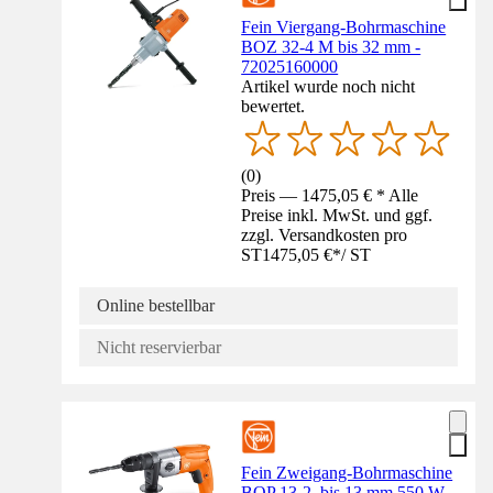
Fein Viergang-Bohrmaschine
BOZ 32-4 M bis 32 mm -
72025160000
Artikel wurde noch nicht
bewertet.
(
0
)
Preis — 1475,05 € * Alle
Preise inkl. MwSt. und ggf.
zzgl. Versandkosten pro
ST
1475,05 €
*
/
ST
Online bestellbar
Nicht reservierbar
Fein Zweigang-Bohrmaschine
BOP 13-2, bis 13 mm 550 W -