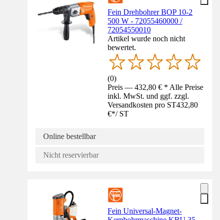
Fein Drehbohrer BOP 10-2
500 W - 72055460000 /
72054550010
Artikel wurde noch nicht
bewertet.
(
0
)
Preis — 432,80 € * Alle Preise
inkl. MwSt. und ggf. zzgl.
Versandkosten pro ST
432,80
€
*
/
ST
Online bestellbar
Nicht reservierbar
Fein Universal-Magnet-
Kernbohrmaschine KBU 35