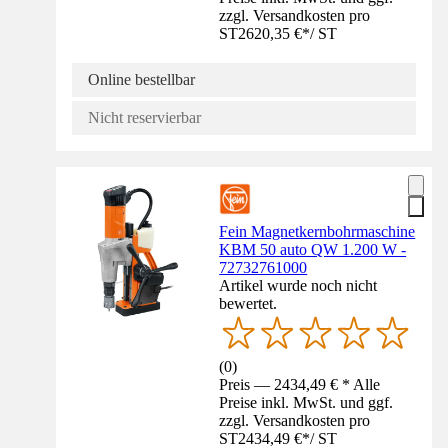
zzgl. Versandkosten pro
ST
2620,35 €
*
/
ST
Online bestellbar
Nicht reservierbar
Fein Magnetkernbohrmaschine
KBM 50 auto QW 1.200 W -
72732761000
Artikel wurde noch nicht
bewertet.
(
0
)
Preis — 2434,49 € * Alle
Preise inkl. MwSt. und ggf.
zzgl. Versandkosten pro
ST
2434,49 €
*
/
ST