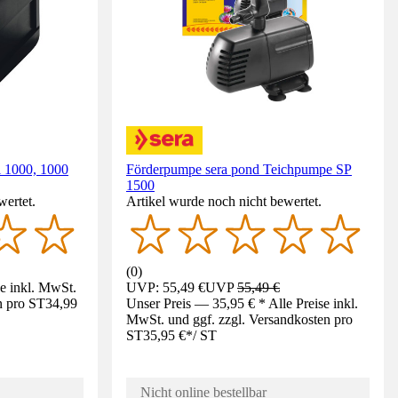
 1000, 1000
Förderpumpe sera pond Teichpumpe SP
1500
wertet.
Artikel wurde noch nicht bewertet.
(
0
)
se inkl. MwSt.
UVP: 55,49 €
UVP
55,49 €
n pro ST
34,99
Unser Preis — 35,95 € * Alle Preise inkl.
MwSt. und ggf. zzgl. Versandkosten pro
ST
35,95 €
*
/
ST
Nicht online bestellbar