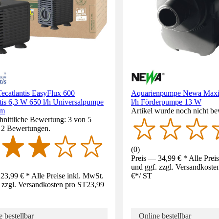
ecatlantis EasyFlux 600
Aquarienpumpe Newa Maxi
tis 6,3 W 650 l/h Universalpumpe
l/h Förderpumpe 13 W
um
Artikel wurde noch nicht be
nittliche Bewertung: 3 von 5
. 2 Bewertungen.
(
0
)
Preis — 34,99 € * Alle Prei
und ggf. zzgl. Versandkoste
23,99 € * Alle Preise inkl. MwSt.
€
*
/
ST
 zzgl. Versandkosten pro ST
23,99
 bestellbar
Online bestellbar