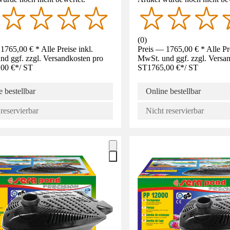
(
0
)
1765,00 € * Alle Preise inkl.
Preis — 1765,00 € * Alle Pre
d ggf. zzgl. Versandkosten pro
MwSt. und ggf. zzgl. Versa
,00 €
*
/
ST
ST
1765,00 €
*
/
ST
 bestellbar
Online bestellbar
reservierbar
Nicht reservierbar