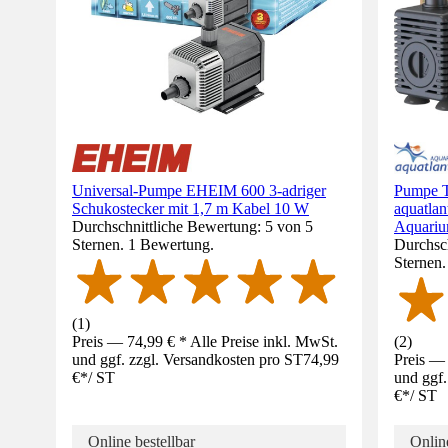
Universal-Pumpe EHEIM 600 3-adriger
Pumpe T
Schukostecker mit 1,7 m Kabel 10 W
aquatlan
Durchschnittliche Bewertung: 5 von 5
Aquari
Sternen. 1 Bewertung.
Durchsch
Sternen
(
1
)
Preis — 74,99 € * Alle Preise inkl. MwSt.
(
2
)
und ggf. zzgl. Versandkosten pro ST
74,99
Preis — 
€
*
/
ST
und ggf.
€
*
/
ST
Online bestellbar
Online