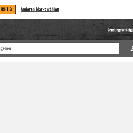
RICHTIG
Anderen Markt wählen
Sendungsverfolg