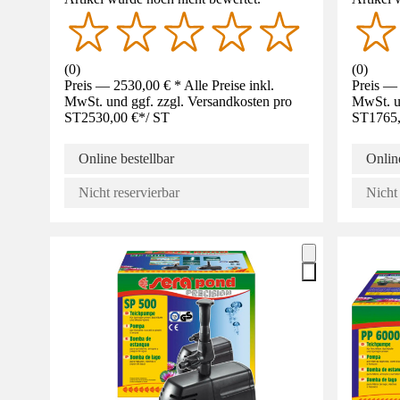
(
0
)
(
0
)
Preis — 2530,00 € * Alle Preise inkl.
Preis — 
MwSt. und ggf. zzgl. Versandkosten pro
MwSt. un
ST
2530,00 €
*
/
ST
ST
1765
Online bestellbar
Online
Nicht reservierbar
Nicht 