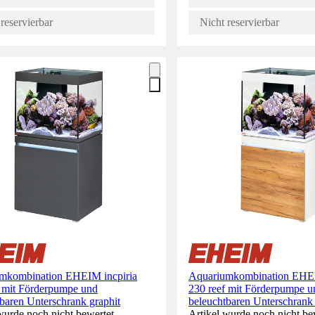
reservierbar
Nicht reservierbar
mkombination EHEIM incpiria
Aquariumkombination EHEI
f mit Förderpumpe und
230 reef mit Förderpumpe u
baren Unterschrank graphit
beleuchtbaren Unterschrank 
wurde noch nicht bewertet.
Artikel wurde noch nicht be