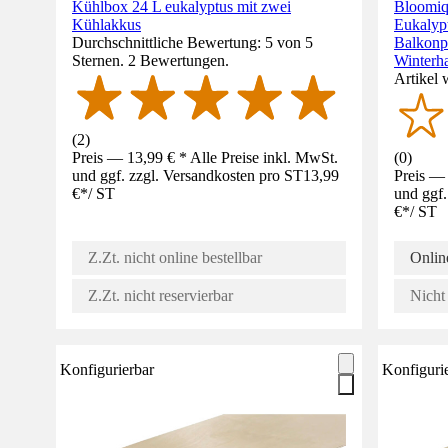
Kühlbox 24 L eukalyptus mit zwei
Bloomiq
Kühlakkus
Eukalypt
Durchschnittliche Bewertung: 5 von 5
Balkonp
Sternen. 2 Bewertungen.
Winterh
Artikel 
(
2
)
Preis — 13,99 € * Alle Preise inkl. MwSt.
(
0
)
und ggf. zzgl. Versandkosten pro ST
13,99
Preis — 
€
*
/
ST
und ggf.
€
*
/
ST
Z.Zt. nicht online bestellbar
Online
Z.Zt. nicht reservierbar
Nicht 
Konfigurierbar
Konfiguri