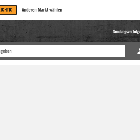
RICHTIG
Anderen Markt wählen
Sendungsverfolg