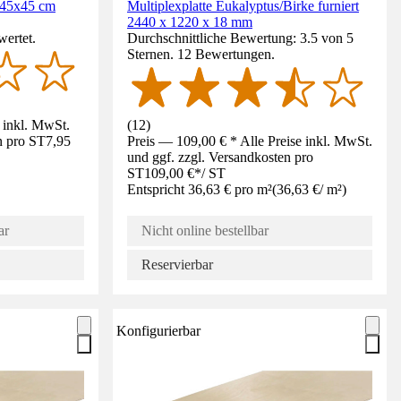
 45x45 cm
Multiplexplatte Eukalyptus/Birke furniert
2440 x 1220 x 18 mm
wertet.
Durchschnittliche Bewertung: 3.5 von 5
Sternen. 12 Bewertungen.
e inkl. MwSt.
(
12
)
n pro ST
7,95
Preis — 109,00 € * Alle Preise inkl. MwSt.
und ggf. zzgl. Versandkosten pro
ST
109,00 €
*
/
ST
Entspricht 36,63 € pro m²
(
36,63 €
/
m²
)
ar
Nicht online bestellbar
Reservierbar
Konfigurierbar