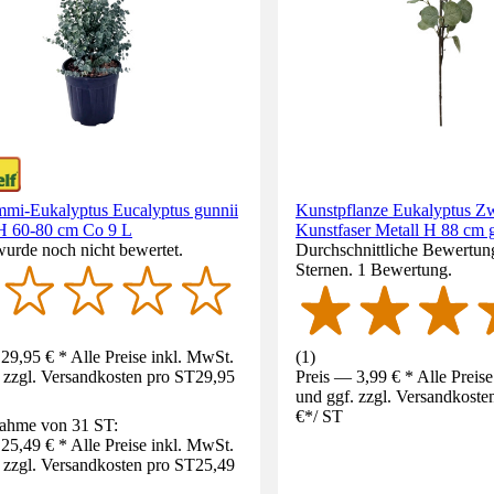
mi-Eukalyptus Eucalyptus gunnii
Kunstpflanze Eukalyptus Z
 H 60-80 cm Co 9 L
Kunstfaser Metall H 88 cm 
wurde noch nicht bewertet.
Durchschnittliche Bewertun
Sternen. 1 Bewertung.
29,95 € * Alle Preise inkl. MwSt.
(
1
)
 zzgl. Versandkosten pro ST
29,95
Preis — 3,99 € * Alle Preis
und ggf. zzgl. Versandkoste
€
*
/
ST
ahme von 31 ST:
25,49 € * Alle Preise inkl. MwSt.
 zzgl. Versandkosten pro ST
25,49