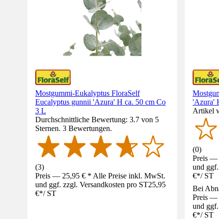
Mostgummi-Eukalyptus FloraSelf
Mostgum
Eucalyptus gunnii 'Azura' H ca. 50 cm Co
'Azura'
3 L
Artikel 
Durchschnittliche Bewertung: 3.7 von 5
Sternen. 3 Bewertungen.
(
0
)
Preis — 
(
3
)
und ggf.
Preis — 25,95 € * Alle Preise inkl. MwSt.
€
*
/
ST
und ggf. zzgl. Versandkosten pro ST
25,95
Bei Abn
€
*
/
ST
Preis — 
und ggf.
€
*
/
ST