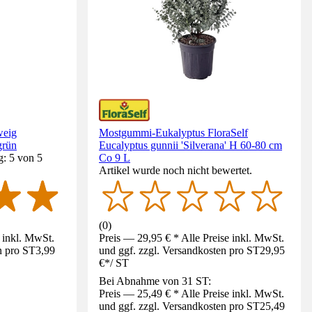
weig
Mostgummi-Eukalyptus FloraSelf
grün
Eucalyptus gunnii 'Silverana' H 60-80 cm
g: 5 von 5
Co 9 L
Artikel wurde noch nicht bewertet.
(
0
)
e inkl. MwSt.
Preis — 29,95 € * Alle Preise inkl. MwSt.
n pro ST
3,99
und ggf. zzgl. Versandkosten pro ST
29,95
€
*
/
ST
Bei Abnahme von 31 ST:
Preis — 25,49 € * Alle Preise inkl. MwSt.
und ggf. zzgl. Versandkosten pro ST
25,49