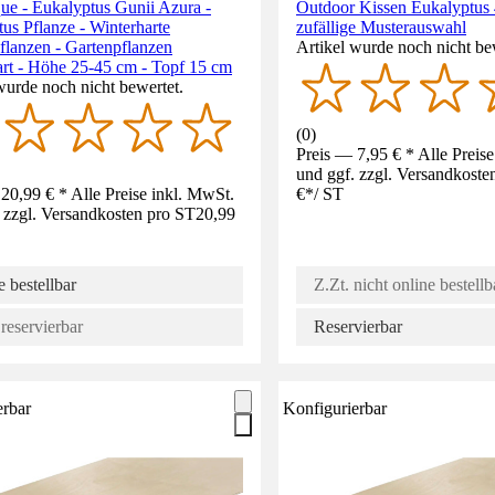
ue - Eukalyptus Gunii Azura -
Outdoor Kissen Eukalyptus
us Pflanze - Winterharte
zufällige Musterauswahl
flanzen - Gartenpflanzen
Artikel wurde noch nicht be
art - Höhe 25-45 cm - Topf 15 cm
wurde noch nicht bewertet.
(
0
)
Preis — 7,95 € * Alle Preis
und ggf. zzgl. Versandkoste
20,99 € * Alle Preise inkl. MwSt.
€
*
/
ST
 zzgl. Versandkosten pro ST
20,99
 bestellbar
Z.Zt. nicht online bestellb
reservierbar
Reservierbar
erbar
Konfigurierbar