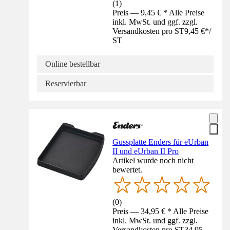
(
1
)
Preis — 9,45 € * Alle Preise
inkl. MwSt. und ggf. zzgl.
Versandkosten pro ST
9,45 €
*
/
ST
Online bestellbar
Reservierbar
Gussplatte Enders für eUrban
II und eUrban II Pro
Artikel wurde noch nicht
bewertet.
(
0
)
Preis — 34,95 € * Alle Preise
inkl. MwSt. und ggf. zzgl.
Versandkosten pro ST
34,95