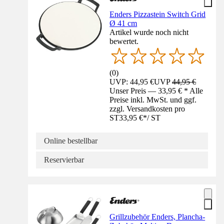
Enders Pizzastein Switch Grid
Ø 41 cm
Artikel wurde noch nicht
bewertet.
(
0
)
UVP: 44,95 €
UVP
44,95 €
Unser Preis — 33,95 € * Alle
Preise inkl. MwSt. und ggf.
zzgl. Versandkosten pro
ST
33,95 €
*
/
ST
Online bestellbar
Reservierbar
Grillzubehör Enders, Plancha-