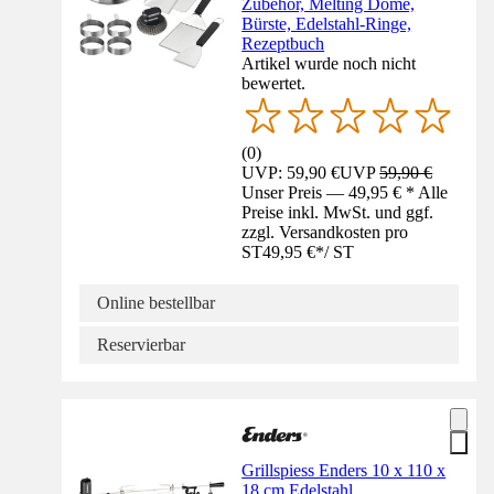
Zubehör, Melting Dome,
Bürste, Edelstahl-Ringe,
Rezeptbuch
Artikel wurde noch nicht
bewertet.
(
0
)
UVP: 59,90 €
UVP
59,90 €
Unser Preis — 49,95 € * Alle
Preise inkl. MwSt. und ggf.
zzgl. Versandkosten pro
ST
49,95 €
*
/
ST
Online bestellbar
Reservierbar
Grillspiess Enders 10 x 110 x
18 cm Edelstahl