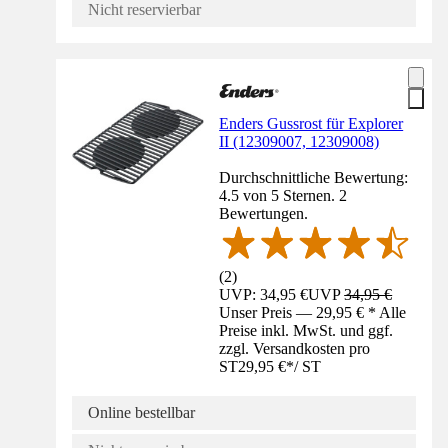
Nicht reservierbar
Enders Gussrost für Explorer
II (12309007, 12309008)
Durchschnittliche Bewertung:
4.5 von 5 Sternen. 2
Bewertungen.
(
2
)
UVP: 34,95 €
UVP
34,95 €
Unser Preis — 29,95 € * Alle
Preise inkl. MwSt. und ggf.
zzgl. Versandkosten pro
ST
29,95 €
*
/
ST
Online bestellbar