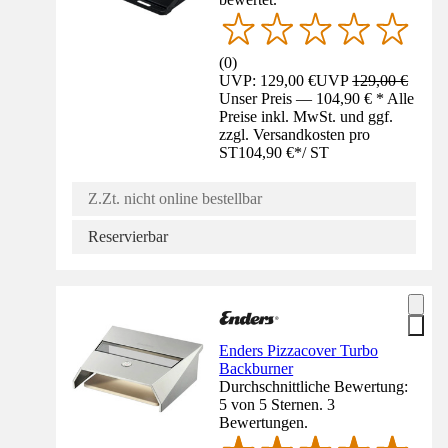
(
0
)
UVP: 129,00 €
UVP
129,00 €
Unser Preis — 104,90 € * Alle
Preise inkl. MwSt. und ggf.
zzgl. Versandkosten pro
ST
104,90 €
*
/
ST
Z.Zt. nicht online bestellbar
Reservierbar
Enders Pizzacover Turbo
Backburner
Durchschnittliche Bewertung:
5 von 5 Sternen. 3
Bewertungen.