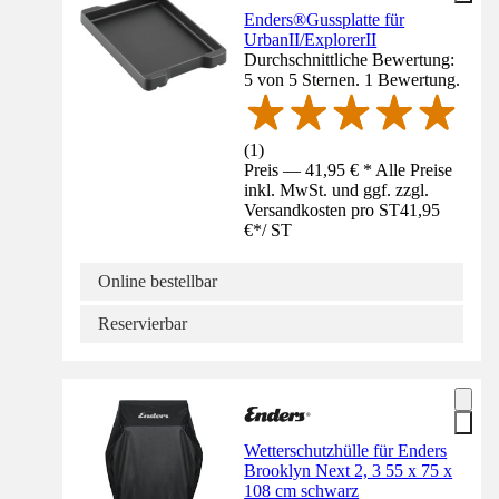
Enders®Gussplatte für
UrbanII/ExplorerII
Durchschnittliche Bewertung:
5 von 5 Sternen. 1 Bewertung.
(
1
)
Preis — 41,95 € * Alle Preise
inkl. MwSt. und ggf. zzgl.
Versandkosten pro ST
41,95
€
*
/
ST
Online bestellbar
Reservierbar
Wetterschutzhülle für Enders
Brooklyn Next 2, 3 55 x 75 x
108 cm schwarz