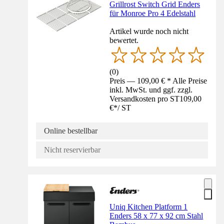
Grillrost Switch Grid Enders
für Monroe Pro 4 Edelstahl
Artikel wurde noch nicht
bewertet.
(
0
)
Preis — 109,00 € * Alle Preise
inkl. MwSt. und ggf. zzgl.
Versandkosten pro ST
109,00
€
*
/
ST
Online bestellbar
Nicht reservierbar
Uniq Kitchen Platform 1
Enders 58 x 77 x 92 cm Stahl