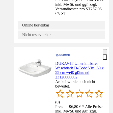
inkl. MwSt. und ggf. zzgl.
Versandkosten pro ST
257,05
€
*
/
ST
Online bestellbar
Nicht reservierbar
DURAVIT Unterfahrbarer
Waschtisch D-Code Vital 60 x
55 cm weiß glänzend
23126000002
Artikel wurde noch nicht
bewertet.
(
0
)
Preis — 96,80 € * Alle Preise
inkl. MwSt. und ggf. zzgl.