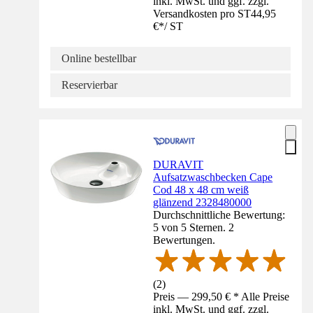
inkl. MwSt. und ggf. zzgl.
Versandkosten pro ST
44,95
€
*
/
ST
Online bestellbar
Reservierbar
DURAVIT
Aufsatzwaschbecken Cape
Cod 48 x 48 cm weiß
glänzend 2328480000
Durchschnittliche Bewertung:
5 von 5 Sternen. 2
Bewertungen.
(
2
)
Preis — 299,50 € * Alle Preise
inkl. MwSt. und ggf. zzgl.