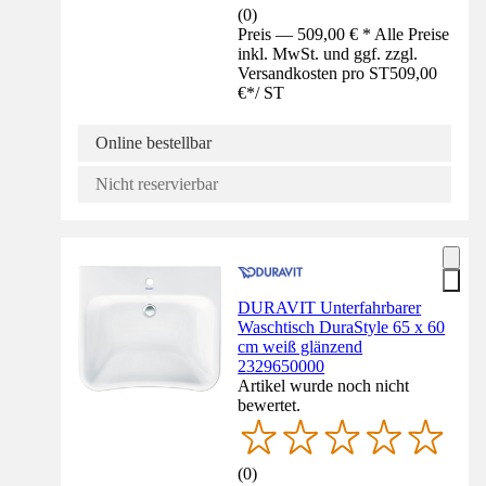
(
0
)
Preis — 509,00 € * Alle Preise
inkl. MwSt. und ggf. zzgl.
Versandkosten pro ST
509,00
€
*
/
ST
Online bestellbar
Nicht reservierbar
DURAVIT Unterfahrbarer
Waschtisch DuraStyle 65 x 60
cm weiß glänzend
2329650000
Artikel wurde noch nicht
bewertet.
(
0
)