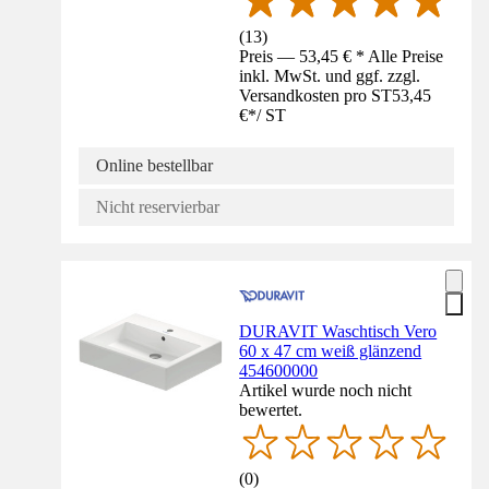
(
13
)
Preis — 53,45 € * Alle Preise
inkl. MwSt. und ggf. zzgl.
Versandkosten pro ST
53,45
€
*
/
ST
Online bestellbar
Nicht reservierbar
DURAVIT Waschtisch Vero
60 x 47 cm weiß glänzend
454600000
Artikel wurde noch nicht
bewertet.
(
0
)