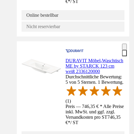
€
*
/
ST
Online bestellbar
Nicht reservierbar
DURAVIT Möbel-Waschtisch
ME by STARCK 123 cm
weiß 2336120000
Durchschnittliche Bewertung:
5 von 5 Sternen. 1 Bewertung.
(
1
)
Preis — 746,35 € * Alle Preise
inkl. MwSt. und ggf. zzgl.
Versandkosten pro ST
746,35
€
*
/
ST