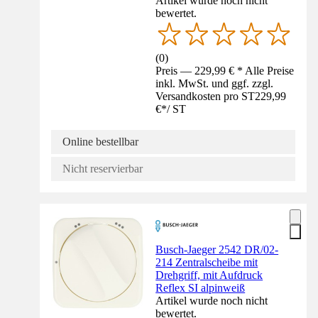
Artikel wurde noch nicht
bewertet.
(
0
)
Preis — 229,99 € * Alle Preise
inkl. MwSt. und ggf. zzgl.
Versandkosten pro ST
229,99
€
*
/
ST
Online bestellbar
Nicht reservierbar
Busch-Jaeger 2542 DR/02-
214 Zentralscheibe mit
Drehgriff, mit Aufdruck
Reflex SI alpinweiß
Artikel wurde noch nicht
bewertet.