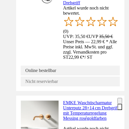
Drehgriff
Artikel wurde noch nicht
bewertet.
(
0
)
UVP: 35,50 €
UVP
35,50 €
Unser Preis — 22,99 € * Alle
Preise inkl. MwSt. und ggf.
zzgl. Versandkosten pro
ST
22,99 €
*
/
ST
Online bestellbar
Nicht reservierbar
EMKE Waschtischarmatur
Unterputz 28×14 cm Drehgriff
mit Temperaturregelung
Messing roségoldfarben
Artikel wurde noch nicht