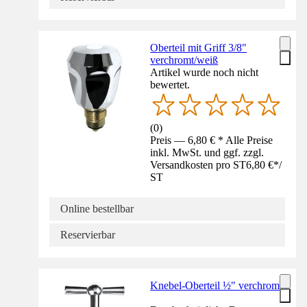
Oberteil mit Griff 3/8"
verchromt/weiß
Artikel wurde noch nicht
bewertet.
(
0
)
Preis — 6,80 € * Alle Preise
inkl. MwSt. und ggf. zzgl.
Versandkosten pro ST
6,80 €
*
/
ST
Online bestellbar
Reservierbar
Knebel-Oberteil ½" verchromt