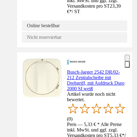
inkl. MwSt. und ggf. zzgl.
Versandkosten pro ST
23,39
€
*
/
ST
Online bestellbar
Nicht reservierbar
Busch-Jaeger 2542 DR/02-
212 Zentralscheibe mit
Drehgriff, mit Aufdruck Duro
2000 SI weiß
Artikel wurde noch nicht
bewertet.
(
0
)
Preis — 5,33 € * Alle Preise
inkl. MwSt. und ggf. zzgl.
Versandkosten pro ST
5,33 €
*
/