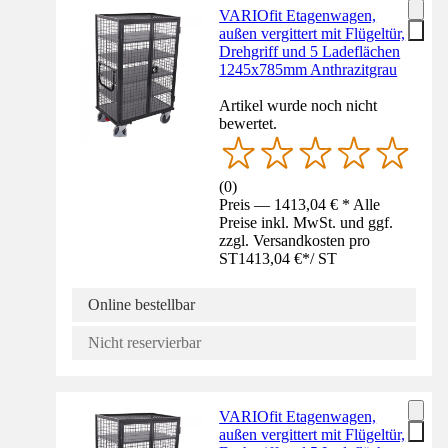
VARIOfit Etagenwagen,
außen vergittert mit Flügeltür,
Drehgriff und 5 Ladeflächen
1245x785mm Anthrazitgrau
Artikel wurde noch nicht
bewertet.
(
0
)
Preis — 1413,04 € * Alle
Preise inkl. MwSt. und ggf.
zzgl. Versandkosten pro
ST
1413,04 €
*
/
ST
Online bestellbar
Nicht reservierbar
VARIOfit Etagenwagen,
außen vergittert mit Flügeltür,