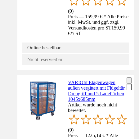
(
0
)
Preis — 159,99 € * Alle Preise
inkl. MwSt. und ggf. zzgl.
Versandkosten pro ST
159,99
€
*
/
ST
Online bestellbar
Nicht reservierbar
VARIOfit Etagenwagen,
außen vergittert mit Flügeltür,
Drehgriff und 5 Ladeflächen
1045x685mm
Artikel wurde noch nicht
bewertet.
(
0
)
Preis — 1225,14 € * Alle