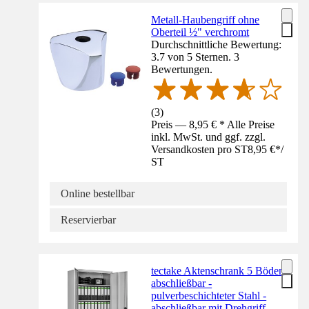
Metall-Haubengriff ohne
Oberteil ½" verchromt
Durchschnittliche Bewertung:
3.7 von 5 Sternen. 3
Bewertungen.
(
3
)
Preis — 8,95 € * Alle Preise
inkl. MwSt. und ggf. zzgl.
Versandkosten pro ST
8,95 €
*
/
ST
Online bestellbar
Reservierbar
tectake Aktenschrank 5 Böden
abschließbar -
pulverbeschichteter Stahl -
abschließbar mit Drehgriff -