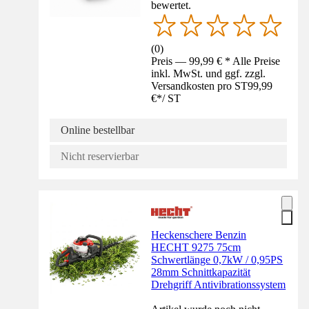
bewertet.
(
0
)
Preis — 99,99 € * Alle Preise
inkl. MwSt. und ggf. zzgl.
Versandkosten pro ST
99,99
€
*
/
ST
Online bestellbar
Nicht reservierbar
Heckenschere Benzin
HECHT 9275 75cm
Schwertlänge 0,7kW / 0,95PS
28mm Schnittkapazität
Drehgriff Antivibrationssystem