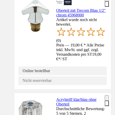
Oberteil mit Trecorn Blau 1/2"
chrom 45968000
Artikel wurde noch nicht
bewertet.
(
0
)
Preis — 19,00 € * Alle Preise
inkl. MwSt. und ggf. zzgl.
Versandkosten pro ST
19,00
€
*
/
ST
Online bestellbar
Nicht reservierbar
Acrylgriff klar/blau ohne
Oberteil
Durchschnittliche Bewertung:
5 von 5 Sternen. 2