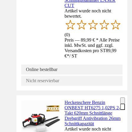
Schnittgutsammler LASER
CUT
Artikel wurde noch nicht
bewertet.
(
0
)
Preis — 89,99 € * Alle Preise
inkl. MwSt. und ggf. zzgl.
Versandkosten pro ST
89,99
€
*
/
ST
Online bestellbar
Nicht reservierbar
Heckenschere Benzin
ONBEST HT6275 1,02PS 2-
Takt 620mm Schnittlänge
Drehgriff Antivibration 26mm
Schnittkapazität
Artikel wurde noch nicht