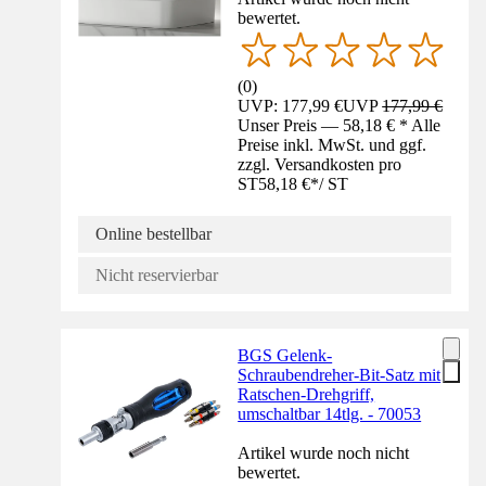
bewertet.
(
0
)
UVP: 177,99 €
UVP
177,99 €
Unser Preis — 58,18 € * Alle
Preise inkl. MwSt. und ggf.
zzgl. Versandkosten pro
ST
58,18 €
*
/
ST
Online bestellbar
Nicht reservierbar
BGS Gelenk-
Schraubendreher-Bit-Satz mit
Ratschen-Drehgriff,
umschaltbar 14tlg. - 70053
Artikel wurde noch nicht
bewertet.