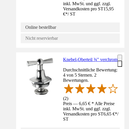
inkl. MwSt. und ggf. zzgl.
Versandkosten pro ST
15,95
€
*
/
ST
Online bestellbar
Nicht reservierbar
Knebel-Oberteil ¾" verchromt
Durchschnittliche Bewertung:
4 von 5 Sternen. 2
Bewertungen.
(
2
)
Preis — 6,65 € * Alle Preise
inkl. MwSt. und ggf. zzgl.
Versandkosten pro ST
6,65 €
*
/
ST