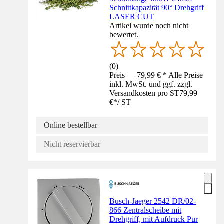
Schnittkapazität 90° Drehgriff
LASER CUT
Artikel wurde noch nicht
bewertet.
(
0
)
Preis — 79,99 € * Alle Preise
inkl. MwSt. und ggf. zzgl.
Versandkosten pro ST
79,99
€
*
/
ST
Online bestellbar
Nicht reservierbar
Busch-Jaeger 2542 DR/02-
866 Zentralscheibe mit
Drehgriff, mit Aufdruck Pur