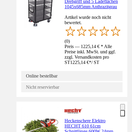
Drehgriff und 5 Ladeflächen
1045x685mm Anthrazitgrau
Artikel wurde noch nicht
bewertet.
(
0
)
Preis — 1225,14 € * Alle
Preise inkl. MwSt. und ggf.
zzgl. Versandkosten pro
ST
1225,14 €
*
/
ST
Online bestellbar
Nicht reservierbar
Heckenschere Elektro
HECHT 610 61cm
Schnittlänge 600W 24mm