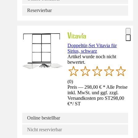
Reservierbar
Doppeltür-Set Vitavia für
Sirius, schwarz
Artikel wurde noch nicht
bewertet.
(
0
)
Preis — 298,00 € * Alle Preise
inkl. MwSt. und ggf. zzgl.
Versandkosten pro ST
298,00
€
*
/
ST
Online bestellbar
Nicht reservierbar