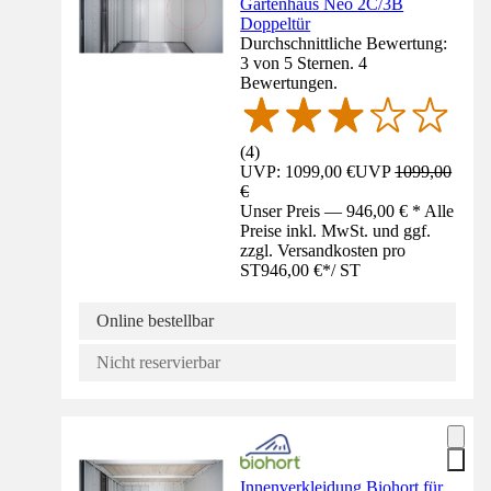
Gartenhaus Neo 2C/3B
Doppeltür
Durchschnittliche Bewertung:
3 von 5 Sternen. 4
Bewertungen.
(
4
)
UVP: 1099,00 €
UVP
1099,00
€
Unser Preis — 946,00 € * Alle
Preise inkl. MwSt. und ggf.
zzgl. Versandkosten pro
ST
946,00 €
*
/
ST
Online bestellbar
Nicht reservierbar
Innenverkleidung Biohort für