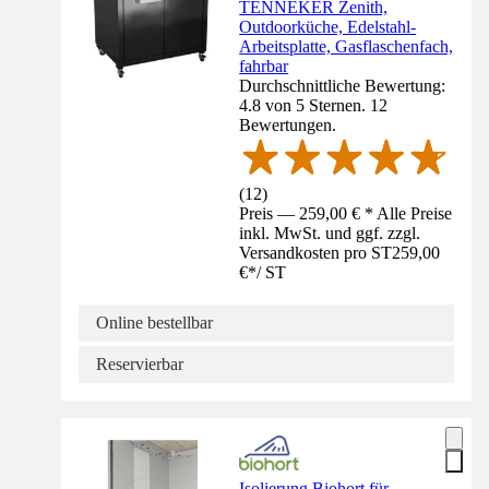
TENNEKER Zenith,
Outdoorküche, Edelstahl-
Arbeitsplatte, Gasflaschenfach,
fahrbar
Durchschnittliche Bewertung:
4.8 von 5 Sternen. 12
Bewertungen.
(
12
)
Preis — 259,00 € * Alle Preise
inkl. MwSt. und ggf. zzgl.
Versandkosten pro ST
259,00
€
*
/
ST
Online bestellbar
Reservierbar
Isolierung Biohort für