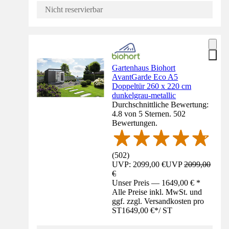
Nicht reservierbar
Gartenhaus Biohort
AvantGarde Eco A5
Doppeltür 260 x 220 cm
dunkelgrau-metallic
Durchschnittliche Bewertung:
4.8 von 5 Sternen. 502
Bewertungen.
(
502
)
UVP: 2099,00 €
UVP
2099,00
€
Unser Preis — 1649,00 € *
Alle Preise inkl. MwSt. und
ggf. zzgl. Versandkosten pro
ST
1649,00 €
*
/
ST