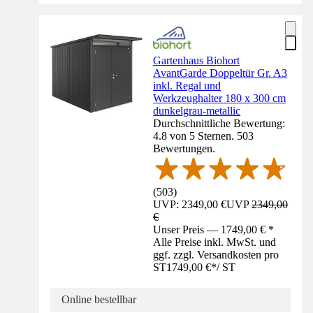
Gartenhaus Biohort
AvantGarde Doppeltür Gr. A3
inkl. Regal und
Werkzeughalter 180 x 300 cm
dunkelgrau-metallic
Durchschnittliche Bewertung:
4.8 von 5 Sternen. 503
Bewertungen.
(
503
)
UVP: 2349,00 €
UVP
2349,00
€
Unser Preis — 1749,00 € *
Alle Preise inkl. MwSt. und
ggf. zzgl. Versandkosten pro
ST
1749,00 €
*
/
ST
Online bestellbar