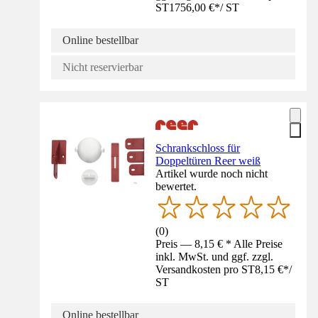
ST
1756,00 €
*
/
ST
Online bestellbar
Nicht reservierbar
Schrankschloss für
Doppeltüren Reer weiß
Artikel wurde noch nicht
bewertet.
(
0
)
Preis — 8,15 € * Alle Preise
inkl. MwSt. und ggf. zzgl.
Versandkosten pro ST
8,15 €
*
/
ST
Online bestellbar