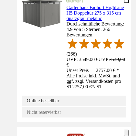
Gartenhaus Biohort HighLine
H5 Doppeltür 275 x 315 cm
quarzgrau-metallic
Durchschnittliche Bewertung:
4.9 von 5 Sternen. 266
Bewertungen.
(
266
)
UVP: 3549,00 €
UVP
3549,00
€
Unser Preis — 2757,00 € *
Alle Preise inkl. MwSt. und
ggf. zzgl. Versandkosten pro
ST
2757,00 €
*
/
ST
Online bestellbar
Nicht reservierbar