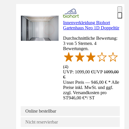
Innenverkleidung Biohort
Gartenhaus Neo 1D Doppeltür
Durchschnittliche Bewertung:
3 von 5 Sternen. 4
Bewertungen.
(
4
)
UVP: 1099,00 €
UVP
1099,00
€
Unser Preis — 946,00 € * Alle
Preise inkl. MwSt. und ggf.
zzgl. Versandkosten pro
ST
946,00 €
*
/
ST
Online bestellbar
Nicht reservierbar