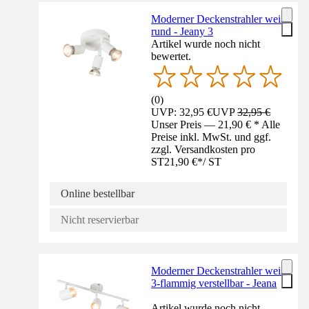
Moderner Deckenstrahler weiß
rund - Jeany 3
Artikel wurde noch nicht
bewertet.
(
0
)
UVP: 32,95 €
UVP
32,95 €
Unser Preis — 21,90 € * Alle
Preise inkl. MwSt. und ggf.
zzgl. Versandkosten pro
ST
21,90 €
*
/
ST
Online bestellbar
Nicht reservierbar
Moderner Deckenstrahler weiß
3-flammig verstellbar - Jeana
Artikel wurde noch nicht