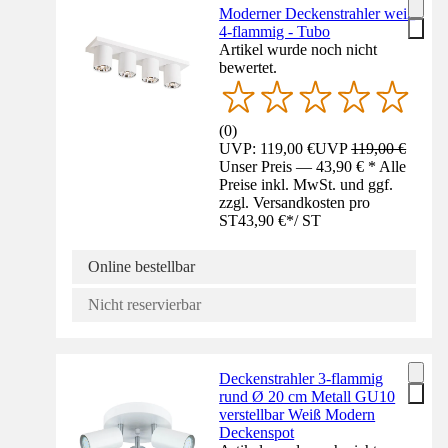
Moderner Deckenstrahler weiß
4-flammig - Tubo
Artikel wurde noch nicht
bewertet.
(
0
)
UVP: 119,00 €
UVP
119,00 €
Unser Preis — 43,90 € * Alle
Preise inkl. MwSt. und ggf.
zzgl. Versandkosten pro
ST
43,90 €
*
/
ST
Online bestellbar
Nicht reservierbar
Deckenstrahler 3-flammig
rund Ø 20 cm Metall GU10
verstellbar Weiß Modern
Deckenspot