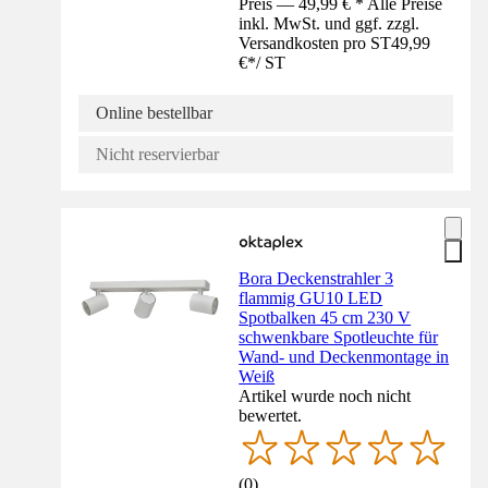
Preis — 49,99 € * Alle Preise
inkl. MwSt. und ggf. zzgl.
Versandkosten pro ST
49,99
€
*
/
ST
Online bestellbar
Nicht reservierbar
Bora Deckenstrahler 3
flammig GU10 LED
Spotbalken 45 cm 230 V
schwenkbare Spotleuchte für
Wand- und Deckenmontage in
Weiß
Artikel wurde noch nicht
bewertet.
(
0
)