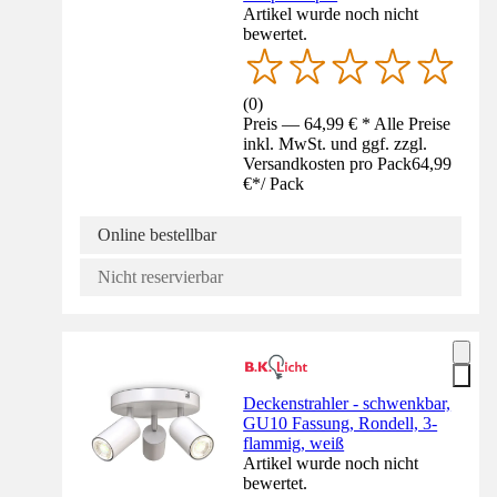
Artikel wurde noch nicht
bewertet.
(
0
)
Preis — 64,99 € * Alle Preise
inkl. MwSt. und ggf. zzgl.
Versandkosten pro Pack
64,99
€
*
/
Pack
Online bestellbar
Nicht reservierbar
Deckenstrahler - schwenkbar,
GU10 Fassung, Rondell, 3-
flammig, weiß
Artikel wurde noch nicht
bewertet.