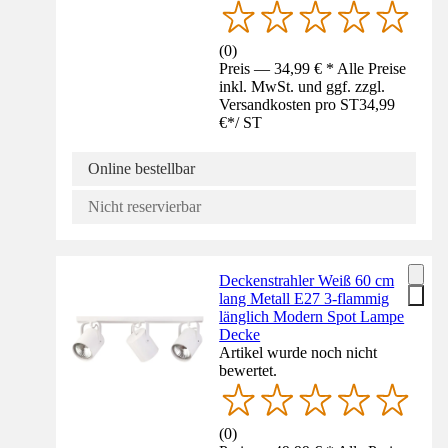
(
0
)
Preis — 34,99 € * Alle Preise
inkl. MwSt. und ggf. zzgl.
Versandkosten pro ST
34,99
€
*
/
ST
Online bestellbar
Nicht reservierbar
Deckenstrahler Weiß 60 cm
lang Metall E27 3-flammig
länglich Modern Spot Lampe
Decke
Artikel wurde noch nicht
bewertet.
(
0
)