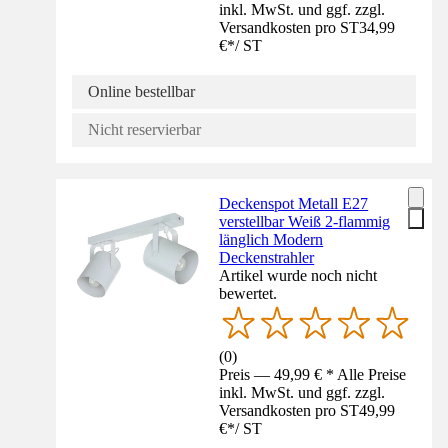
inkl. MwSt. und ggf. zzgl.
Versandkosten pro ST
34,99
€
*
/
ST
Online bestellbar
Nicht reservierbar
Deckenspot Metall E27
verstellbar Weiß 2-flammig
länglich Modern
Deckenstrahler
Artikel wurde noch nicht
bewertet.
(
0
)
Preis — 49,99 € * Alle Preise
inkl. MwSt. und ggf. zzgl.
Versandkosten pro ST
49,99
€
*
/
ST