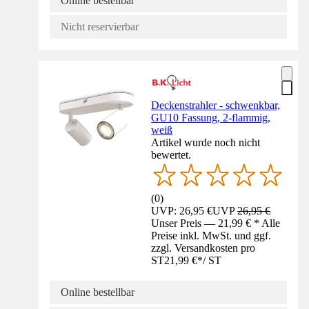
Online bestellbar
Nicht reservierbar
Deckenstrahler - schwenkbar,
GU10 Fassung, 2-flammig,
weiß
Artikel wurde noch nicht
bewertet.
(
0
)
UVP: 26,95 €
UVP
26,95 €
Unser Preis — 21,99 € * Alle
Preise inkl. MwSt. und ggf.
zzgl. Versandkosten pro
ST
21,99 €
*
/
ST
Online bestellbar