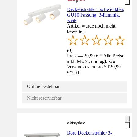
Deckenstrahler - schwenkbar,
GU10 Fassung, 3-flammig,
weiß
Artikel wurde noch nicht
bewertet.
(
0
)
Preis — 29,99 € * Alle Preise
inkl. MwSt. und ggf. zzgl.
Versandkosten pro ST
29,99
€
*
/
ST
Online bestellbar
Nicht reservierbar
Bora Deckenstrahler 3-