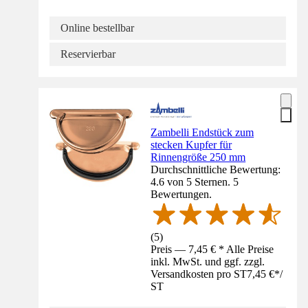
Online bestellbar
Reservierbar
Zambelli Endstück zum
stecken Kupfer für
Rinnengröße 250 mm
Durchschnittliche Bewertung:
4.6 von 5 Sternen. 5
Bewertungen.
(
5
)
Preis — 7,45 € * Alle Preise
inkl. MwSt. und ggf. zzgl.
Versandkosten pro ST
7,45 €
*
/
ST