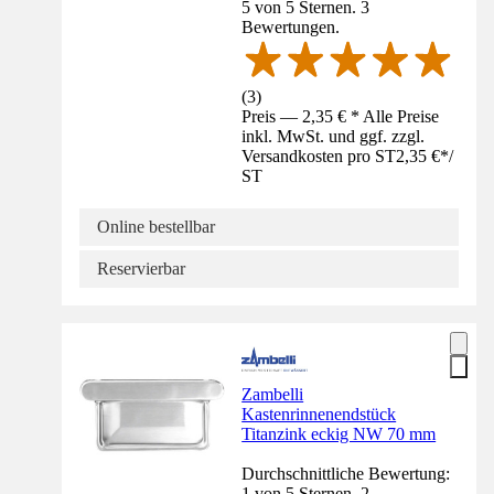
5 von 5 Sternen. 3
Bewertungen.
(
3
)
Preis — 2,35 € * Alle Preise
inkl. MwSt. und ggf. zzgl.
Versandkosten pro ST
2,35 €
*
/
ST
Online bestellbar
Reservierbar
Zambelli
Kastenrinnenendstück
Titanzink eckig NW 70 mm
Durchschnittliche Bewertung:
1 von 5 Sternen. 2