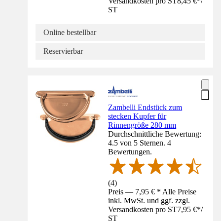
Versandkosten pro ST
8,45 €
*
/
ST
Online bestellbar
Reservierbar
Zambelli Endstück zum
stecken Kupfer für
Rinnengröße 280 mm
Durchschnittliche Bewertung:
4.5 von 5 Sternen. 4
Bewertungen.
(
4
)
Preis — 7,95 € * Alle Preise
inkl. MwSt. und ggf. zzgl.
Versandkosten pro ST
7,95 €
*
/
ST