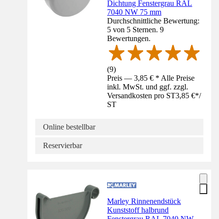
Dichtung Fenstergrau RAL
7040 NW 75 mm
Durchschnittliche Bewertung:
5 von 5 Sternen. 9
Bewertungen.
(
9
)
Preis — 3,85 € * Alle Preise
inkl. MwSt. und ggf. zzgl.
Versandkosten pro ST
3,85 €
*
/
ST
Online bestellbar
Reservierbar
Marley Rinnenendstück
Kunststoff halbrund
Fenstergrau RAL 7040 NW