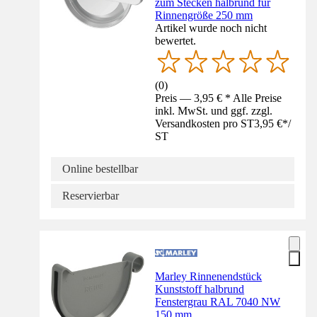
zum Stecken halbrund für
Rinnengröße 250 mm
Artikel wurde noch nicht
bewertet.
(
0
)
Preis — 3,95 € * Alle Preise
inkl. MwSt. und ggf. zzgl.
Versandkosten pro ST
3,95 €
*
/
ST
Online bestellbar
Reservierbar
Marley Rinnenendstück
Kunststoff halbrund
Fenstergrau RAL 7040 NW
150 mm