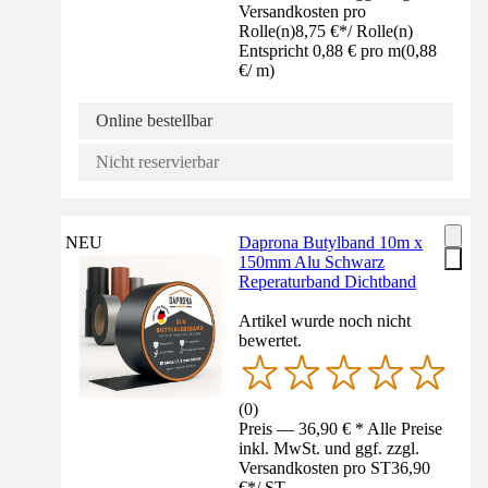
Versandkosten pro
Rolle(n)
8,75 €
*
/
Rolle(n)
Entspricht 0,88 € pro m
(
0,88
€
/
m
)
Online bestellbar
Nicht reservierbar
NEU
Daprona Butylband 10m x
150mm Alu Schwarz
Reperaturband Dichtband
Artikel wurde noch nicht
bewertet.
(
0
)
Preis — 36,90 € * Alle Preise
inkl. MwSt. und ggf. zzgl.
Versandkosten pro ST
36,90
€
*
/
ST