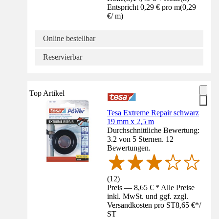
Entspricht 0,29 € pro m
(
0,29
€
/
m
)
Online bestellbar
Reservierbar
Top Artikel
Tesa Extreme Repair schwarz
19 mm x 2,5 m
Durchschnittliche Bewertung:
3.2 von 5 Sternen. 12
Bewertungen.
(
12
)
Preis — 8,65 € * Alle Preise
inkl. MwSt. und ggf. zzgl.
Versandkosten pro ST
8,65 €
*
/
ST