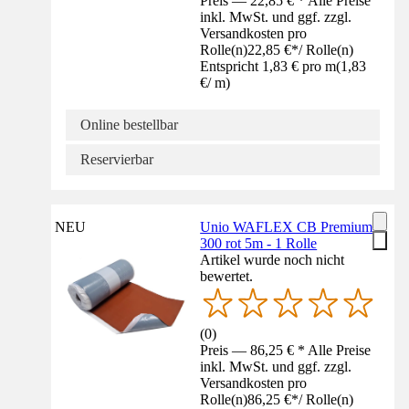
Preis — 22,85 € * Alle Preise
inkl. MwSt. und ggf. zzgl.
Versandkosten pro
Rolle(n)
22,85 €
*
/
Rolle(n)
Entspricht 1,83 € pro m
(
1,83
€
/
m
)
Online bestellbar
Reservierbar
NEU
Unio WAFLEX CB Premium
300 rot 5m - 1 Rolle
Artikel wurde noch nicht
bewertet.
(
0
)
Preis — 86,25 € * Alle Preise
inkl. MwSt. und ggf. zzgl.
Versandkosten pro
Rolle(n)
86,25 €
*
/
Rolle(n)