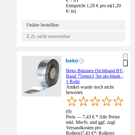
€
*
/
ST
Entspricht 1,20 € pro m
(
1,20
€
/
m
)
Online bestellbar
Z.Zt. nicht reservierbar
Beko Bitumen Dichtband BT-
Band 75mmx1,5m alu-blank -
1 Rolle
Artikel wurde noch nicht
bewertet.
(
0
)
Preis — 7,43 € * Alle Preise
inkl. MwSt. und ggf. zzgl.
Versandkosten pro
Rolle(n)
7,43 €
*
/
Rolle(n)