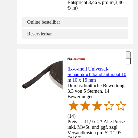
Entspricht 3,46 € pro m
(
3,46
€
/
m
)
Online bestellbar
Reservierbar
fix-o-moll Universal-
Schaumdichtband anthrazit 10
m 10 x 15 mm
Durchschnittliche Bewertung:
3.3 von 5 Sternen. 14
Bewertungen.
(
14
)
Preis — 11,95 € * Alle Preise
inkl. MwSt. und ggf. zzgl.
Versandkosten pro ST
11,95