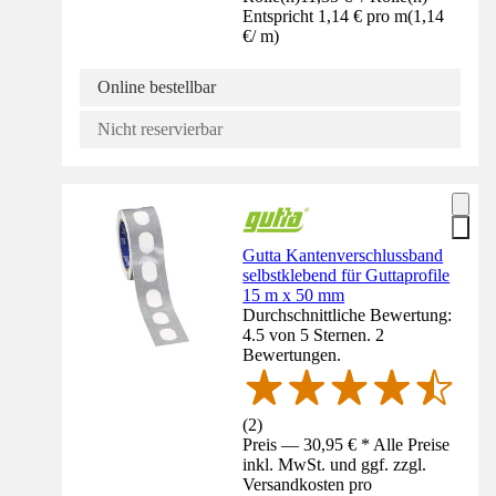
Entspricht 1,14 € pro m
(
1,14
€
/
m
)
Online bestellbar
Nicht reservierbar
Gutta Kantenverschlussband
selbstklebend für Guttaprofile
15 m x 50 mm
Durchschnittliche Bewertung:
4.5 von 5 Sternen. 2
Bewertungen.
(
2
)
Preis — 30,95 € * Alle Preise
inkl. MwSt. und ggf. zzgl.
Versandkosten pro