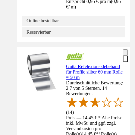
Entspricht 0,95 € pro m
(
0,95
€
/
m
)
Online bestellbar
Reservierbar
Gutta Refelexionsklebeband
für Profile silber 60 mm Rolle
= 50 m
Durchschnittliche Bewertung:
2.7 von 5 Sternen. 14
Bewertungen.
(
14
)
Preis — 14,45 € * Alle Preise
inkl. MwSt. und ggf. zzgl.
Versandkosten pro
Rolle(n)
14,45 €
*
/
Rolle(n)