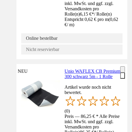
inkl. MwSt. und ggf. zzgl.
Versandkosten pro
Rolle(n)
6,15 €
*
/
Rolle(n)
Entspricht 0,62 € pro m
(
0,62
€
/
m
)
Online bestellbar
Nicht reservierbar
NEU
Unio WAFLEX CB Premium
300 schwarz 5m - 1 Rolle
Artikel wurde noch nicht
bewertet.
(
0
)
Preis — 86,25 € * Alle Preise
inkl. MwSt. und ggf. zzgl.
Versandkosten pro