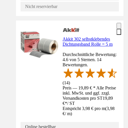
Nicht reservierbar
Akkit 302 selbstklebendes
Dichtungsband Rolle = 5 m
Durchschnittliche Bewertung:
4.6 von 5 Sternen. 14
Bewertungen.
(
14
)
Preis — 19,89 € * Alle Preise
inkl. MwSt. und ggf. zzgl.
Versandkosten pro ST
19,89
€
*
/
ST
Entspricht 3,98 € pro m
(
3,98
€
/
m
)
Online bestellbar