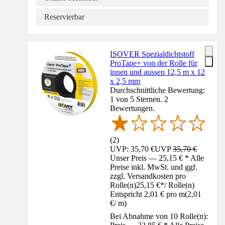
Reservierbar
ISOVER Spezialdichtstoff
ProTape+ von der Rolle für
innen und aussen 12,5 m x 12
x 2,5 mm
Durchschnittliche Bewertung:
1 von 5 Sternen. 2
Bewertungen.
(
2
)
UVP: 35,70 €
UVP
35,70 €
Unser Preis — 25,15 € * Alle
Preise inkl. MwSt. und ggf.
zzgl. Versandkosten pro
Rolle(n)
25,15 €
*
/
Rolle(n)
Entspricht 2,01 € pro m
(
2,01
€
/
m
)
Bei Abnahme von 10 Rolle(n):