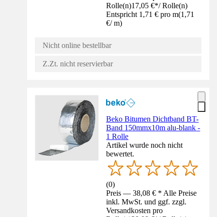
Rolle(n)
17,05 €
*
/
Rolle(n)
Entspricht 1,71 € pro m
(
1,71
€
/
m
)
Nicht online bestellbar
Z.Zt. nicht reservierbar
Beko Bitumen Dichtband BT-
Band 150mmx10m alu-blank -
1 Rolle
Artikel wurde noch nicht
bewertet.
(
0
)
Preis — 38,08 € * Alle Preise
inkl. MwSt. und ggf. zzgl.
Versandkosten pro