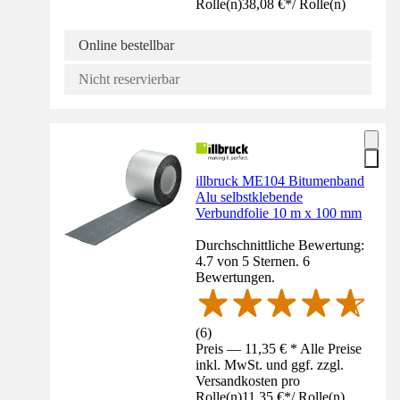
Rolle(n)
38,08 €
*
/
Rolle(n)
Online bestellbar
Nicht reservierbar
illbruck ME104 Bitumenband
Alu selbstklebende
Verbundfolie 10 m x 100 mm
Durchschnittliche Bewertung:
4.7 von 5 Sternen. 6
Bewertungen.
(
6
)
Preis — 11,35 € * Alle Preise
inkl. MwSt. und ggf. zzgl.
Versandkosten pro
Rolle(n)
11,35 €
*
/
Rolle(n)