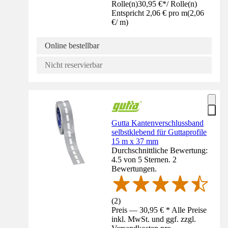
Rolle(n)
30,95 €
*
/
Rolle(n)
Entspricht 2,06 € pro m
(
2,06
€
/
m
)
Online bestellbar
Nicht reservierbar
Gutta Kantenverschlussband
selbstklebend für Guttaprofile
15 m x 37 mm
Durchschnittliche Bewertung:
4.5 von 5 Sternen. 2
Bewertungen.
(
2
)
Preis — 30,95 € * Alle Preise
inkl. MwSt. und ggf. zzgl.