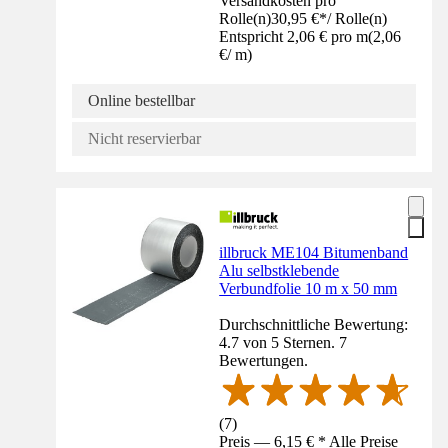
Versandkosten pro
Rolle(n)
30,95 €
*
/
Rolle(n)
Entspricht 2,06 € pro m
(
2,06
€
/
m
)
Online bestellbar
Nicht reservierbar
illbruck ME104 Bitumenband
Alu selbstklebende
Verbundfolie 10 m x 50 mm
Durchschnittliche Bewertung:
4.7 von 5 Sternen. 7
Bewertungen.
(
7
)
Preis — 6,15 € * Alle Preise