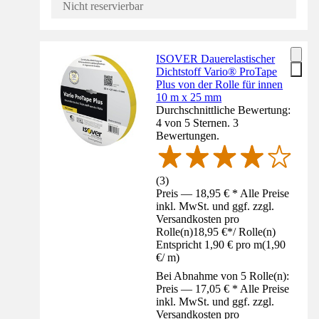
Nicht reservierbar
ISOVER Dauerelastischer
Dichtstoff Vario® ProTape
Plus von der Rolle für innen
10 m x 25 mm
Durchschnittliche Bewertung:
4 von 5 Sternen. 3
Bewertungen.
(
3
)
Preis — 18,95 € * Alle Preise
inkl. MwSt. und ggf. zzgl.
Versandkosten pro
Rolle(n)
18,95 €
*
/
Rolle(n)
Entspricht 1,90 € pro m
(
1,90
€
/
m
)
Bei Abnahme von 5 Rolle(n):
Preis — 17,05 € * Alle Preise
inkl. MwSt. und ggf. zzgl.
Versandkosten pro