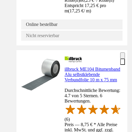
Rolle(n)
86,25 €
*
/
Rolle(n)
Entspricht 17,25 € pro
m
(
17,25 €
/
m
)
Online bestellbar
Nicht reservierbar
illbruck ME104 Bitumenband
Alu selbstklebende
Verbundfolie 10 m x 75 mm
Durchschnittliche Bewertung:
4.7 von 5 Sternen. 6
Bewertungen.
(
6
)
Preis — 8,75 € * Alle Preise
inkl. MwSt. und ggf. zzgl.