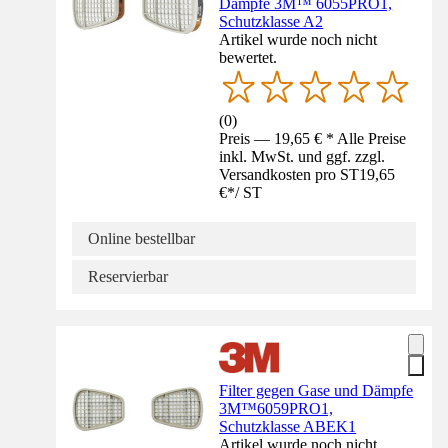
Dämpfe 3M™ 6055PRO1,
Schutzklasse A2
Artikel wurde noch nicht
bewertet.
(
0
)
Preis — 19,65 € * Alle Preise
inkl. MwSt. und ggf. zzgl.
Versandkosten pro ST
19,65
€
*
/
ST
Online bestellbar
Reservierbar
Filter gegen Gase und Dämpfe
3M™6059PRO1,
Schutzklasse ABEK1
Artikel wurde noch nicht