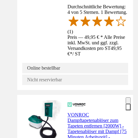
Durchschnittliche Bewertung:
4 von 5 Sternen. 1 Bewertung.
(
1
)
Preis — 49,95 € * Alle Preise
inkl. MwSt. und ggf. zzgl.
Versandkosten pro ST
49,95
€
*
/
ST
Online bestellbar
Nicht reservierbar
VONROC
Dampftapetenablöser zum
Tapeten entfernen [2000W] -
Tapetenablöser mit Dampf [75
Minuten Arbeitszeit] -