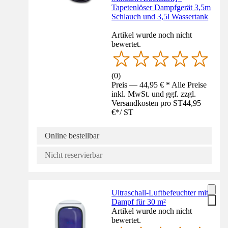
Tapetenlöser Dampfgerät 3,5m
Schlauch und 3,5l Wassertank
Artikel wurde noch nicht
bewertet.
(
0
)
Preis — 44,95 € * Alle Preise
inkl. MwSt. und ggf. zzgl.
Versandkosten pro ST
44,95
€
*
/
ST
Online bestellbar
Nicht reservierbar
Ultraschall-Luftbefeuchter mit
Dampf für 30 m²
Artikel wurde noch nicht
bewertet.