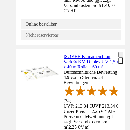
inkl. MwSt. und ggf. zzgl.
Versandkosten pro ST
39,10
€
*
/
ST
Online bestellbar
Nicht reservierbar
ISOVER Klimamembran
Vario® KM Duplex UV 1,5 m
x 40 m Rolle = 60 m²
Durchschnittliche Bewertung:
4.9 von 5 Sternen. 24
Bewertungen.
(
24
)
UVP: 213,34 €
UVP
213,34 €
Unser Preis — 2,25 € * Alle
Preise inkl. MwSt. und ggf.
zzgl. Versandkosten pro
m²
2,25 €
*
/
m²