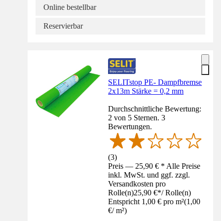
Online bestellbar
Reservierbar
SELITstop PE- Dampfbremse
2x13m Stärke = 0,2 mm
Durchschnittliche Bewertung:
2 von 5 Sternen. 3
Bewertungen.
(
3
)
Preis — 25,90 € * Alle Preise
inkl. MwSt. und ggf. zzgl.
Versandkosten pro
Rolle(n)
25,90 €
*
/
Rolle(n)
Entspricht 1,00 € pro m²
(
1,00
€
/
m²
)