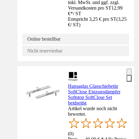
inkl. MwSt. und ggf. zzgl.
Versandkosten pro ST
12,99
€
*
/
ST
Entspricht 3,25 € pro ST
(
3,25
€
/
ST
)
Online bestellbar
Nicht reservierbar
Hansaglas Glasschiebetür
SoftClose Einzugsdämpfer
Softstop SoftClose Set
beidseitig
Artikel wurde noch nicht
bewertet.
(
0
)