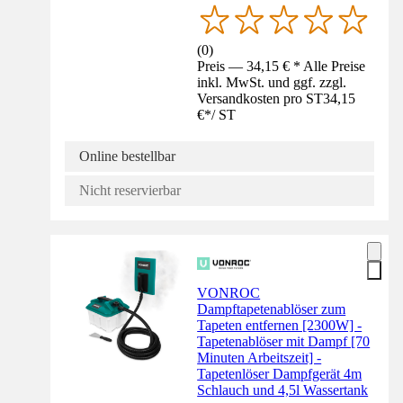
(
0
)
Preis — 34,15 € * Alle Preise
inkl. MwSt. und ggf. zzgl.
Versandkosten pro ST
34,15
€
*
/
ST
Online bestellbar
Nicht reservierbar
VONROC
Dampftapetenablöser zum
Tapeten entfernen [2300W] -
Tapetenablöser mit Dampf [70
Minuten Arbeitszeit] -
Tapetenlöser Dampfgerät 4m
Schlauch und 4,5l Wassertank