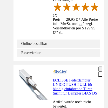
(
2
)
Preis — 29,95 € * Alle Preise
inkl. MwSt. und ggf. zzgl.
Versandkosten pro ST
29,95
€
*
/
ST
Online bestellbar
Reservierbar
ECLISSE Federdämpfer
UNICO PUSH PULL für
bündig einfahrende Türen
(nicht für Dämpfer BIAS DS)
Artikel wurde noch nicht
bewertet.