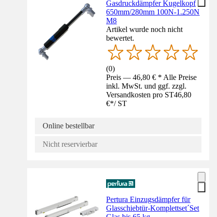
Gasdruckdämpfer Kugelkopf
650mm/280mm 100N-1.250N
M8
Artikel wurde noch nicht
bewertet.
(
0
)
Preis — 46,80 € * Alle Preise
inkl. MwSt. und ggf. zzgl.
Versandkosten pro ST
46,80
€
*
/
ST
Online bestellbar
Nicht reservierbar
Pertura Einzugsdämpfer für
Glasschiebtür-Komplettset´Set
Glas bis 65 kg