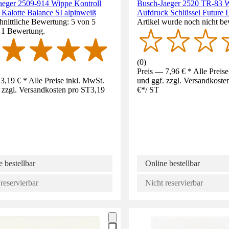
aeger 2509-914 Wippe Kontroll
Busch-Jaeger 2520 TR-83 W
r Kalotte Balance SI alpinweiß
Aufdruck Schlüssel Future L
nittliche Bewertung: 5 von 5
Artikel wurde noch nicht be
. 1 Bewertung.
(
0
)
Preis — 7,96 € * Alle Preis
3,19 € * Alle Preise inkl. MwSt.
und ggf. zzgl. Versandkoste
 zzgl. Versandkosten pro ST
3,19
€
*
/
ST
 bestellbar
Online bestellbar
reservierbar
Nicht reservierbar