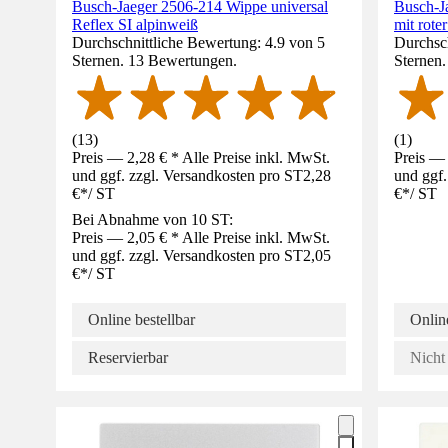
Busch-Jaeger 2506-214 Wippe universal
Busch-J
Reflex SI alpinweiß
mit rote
Durchschnittliche Bewertung: 4.9 von 5
Durchsch
Sternen. 13 Bewertungen.
Sternen
(
13
)
(
1
)
Preis — 2,28 € * Alle Preise inkl. MwSt.
Preis — 
und ggf. zzgl. Versandkosten pro ST
2,28
und ggf.
€
*
/
ST
€
*
/
ST
Bei Abnahme von 10 ST:
Preis — 2,05 € * Alle Preise inkl. MwSt.
und ggf. zzgl. Versandkosten pro ST
2,05
€
*
/
ST
Online bestellbar
Online
Reservierbar
Nicht 