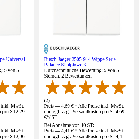
pe Universal
Busch-Jaeger 2505-914 Wippe Serie
Balance SI alpinweiß
g: 5 von 5
Durchschnittliche Bewertung: 5 von 5
Sternen. 2 Bewertungen.
(
2
)
e inkl. MwSt.
Preis — 4,69 € * Alle Preise inkl. MwSt.
n pro ST
2,29
und ggf. zzgl. Versandkosten pro ST
4,69
€
*
/
ST
Bei Abnahme von 10 ST:
e inkl. MwSt.
Preis — 4,41 € * Alle Preise inkl. MwSt.
n pro ST
2,06
und ggf. zzgl. Versandkosten pro ST
4,41