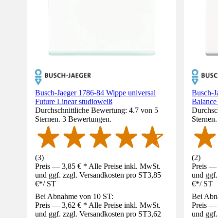
Busch-Jaeger 1786-84 Wippe universal
Busch-J
Future Linear studioweiß
Balance 
Durchschnittliche Bewertung: 4.7 von 5
Durchsch
Sternen. 3 Bewertungen.
Sternen
(
3
)
(
2
)
Preis — 3,85 € * Alle Preise inkl. MwSt.
Preis — 
und ggf. zzgl. Versandkosten pro ST
3,85
und ggf.
€
*
/
ST
€
*
/
ST
Bei Abnahme von 10 ST:
Bei Abn
Preis — 3,62 € * Alle Preise inkl. MwSt.
Preis — 
und ggf. zzgl. Versandkosten pro ST
3,62
und ggf.