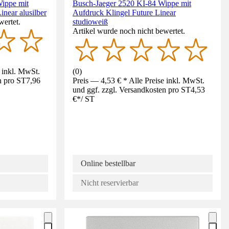
ippe mit
Busch-Jaeger 2520 KI-84 Wippe mit
inear alusilber
Aufdruck Klingel Future Linear
wertet.
studioweiß
Artikel wurde noch nicht bewertet.
e inkl. MwSt.
(
0
)
n pro ST
7,96
Preis — 4,53 € * Alle Preise inkl. MwSt.
und ggf. zzgl. Versandkosten pro ST
4,53
€
*
/
ST
Online bestellbar
Nicht reservierbar