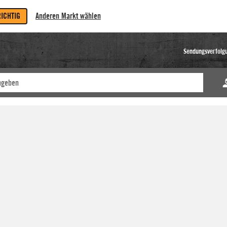
RICHTIG
Anderen Markt wählen
Sendungsverfolg